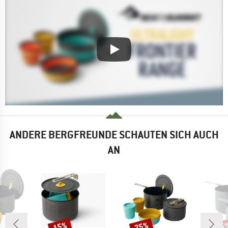
ANDERE BERGFREUNDE SCHAUTEN SICH AUCH
AN
15%
25%
15
Rabatt
Rabatt
Raba