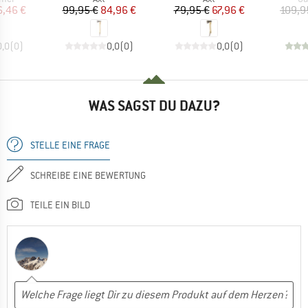
eis
duzierter Preis
Preis
reduzierter Preis
Preis
reduzierter Preis
6,46 €
99,95 €
84,96 €
79,95 €
67,96 €
109,9
0,0
(
0
)
0,0
(
0
)
0,0
(
0
)
WAS SAGST DU DAZU?
STELLE EINE FRAGE
SCHREIBE EINE BEWERTUNG
TEILE EIN BILD