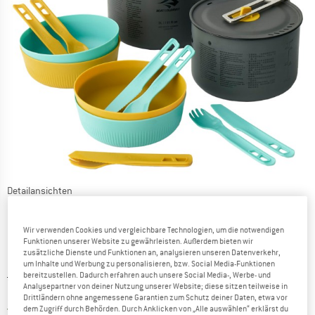
Detailansichten
Wir verwenden Cookies und vergleichbare Technologien, um die notwendigen
Funktionen unserer Website zu gewährleisten. Außerdem bieten wir
zusätzliche Dienste und Funktionen an, analysieren unseren Datenverkehr,
um Inhalte und Werbung zu personalisieren, bzw. Social Media-Funktionen
Ursprünglicher Preis :
Preis:
219,95
€
bereitzustellen. Dadurch erfahren auch unsere Social Media-, Werbe- und
Analysepartner von deiner Nutzung unserer Website; diese sitzen teilweise in
164,96
€
inkl. MwSt.
Drittländern ohne angemessene Garantien zum Schutz deiner Daten, etwa vor
Deutschland. Informationen zu den Ver
Versandkostenfrei
(DE)
dem Zugriff durch Behörden. Durch Anklicken von „Alle auswählen“ erklärst du