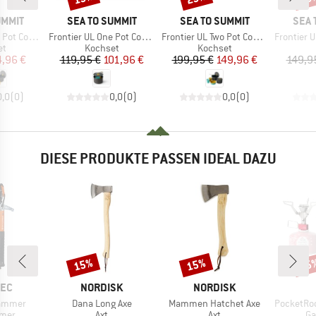
MARKE
MARKE
MAR
UMMIT
SEA TO SUMMIT
SEA TO SUMMIT
SEA 
Artikel
Artikel
Artikel
t (3 Pieces)
Frontier UL One Pot Cook Set (5 Pieces)
Frontier UL Two Pot Cook Set (6 Pieces)
Frontier Ultr
ktgruppe
Produktgruppe
Produktgruppe
et
Kochset
Kochset
eis
duzierter Preis
Preis
reduzierter Preis
Preis
reduzierter Preis
4,96 €
119,95 €
101,96 €
199,95 €
149,96 €
149,9
0,0
(
0
)
0,0
(
0
)
0,0
(
0
)
DIESE PRODUKTE PASSEN IDEAL DAZU
15%
15%
15
Rabatt
Rabatt
Raba
MARKE
MARKE
TEC
NORDISK
NORDISK
Artikel
Artikel
Artikel
ammer
Dana Long Axe
Mammen Hatchet Axe
PocketRocket 
gruppe
Produktgruppe
Produktgruppe
Pr
mer
Axt
Axt
Ga