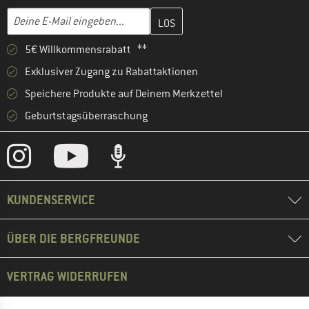
Gib hier deine E-Mail-Adresse ein und erstelle im nächsten Schri
E-Mail-Adresse
5€ Willkommensrabatt **
Exklusiver Zugang zu Rabattaktionen
Speichere Produkte auf Deinem Merkzettel
Geburtstagsüberraschung
KUNDENSERVICE
ÜBER DIE BERGFREUNDE
VERTRAG WIDERRUFEN