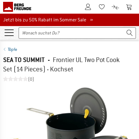
Zum Kundenkonto
Zum 
Zum Merkzettel.
Zum Produk
Jetzt bis zu 50% Rabatt im Sommer Sale
Jetzt bis zu 50% Rabatt im Sommer Sale »
Töpfe
SEA TO SUMMIT
-
Frontier UL Two Pot Cook
Set (14 Pieces) - Kochset
(0)