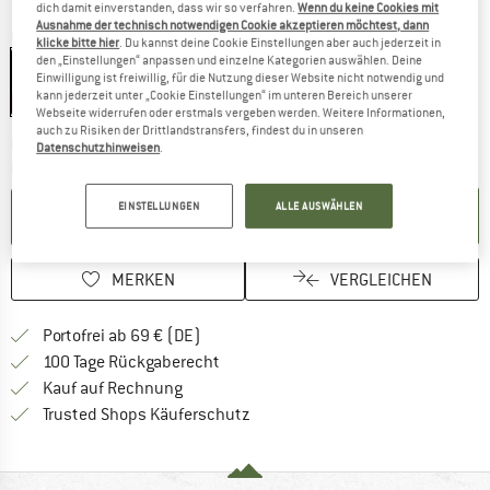
dich damit einverstanden, dass wir so verfahren.
Wenn du keine Cookies mit
Ausnahme der technisch notwendigen Cookie akzeptieren möchtest, dann
Größe:
4 Person
klicke bitte hier
. Du kannst deine Cookie Einstellungen aber auch jederzeit in
den „Einstellungen“ anpassen und einzelne Kategorien auswählen. Deine
4 Person
Einwilligung ist freiwillig, für die Nutzung dieser Website nicht notwendig und
kann jederzeit unter „Cookie Einstellungen“ im unteren Bereich unserer
25%
Webseite widerrufen oder erstmals vergeben werden. Weitere Informationen,
auch zu Risiken der Drittlandstransfers, findest du in unseren
Der Link öffnet sich in einer Infobox und bei
Lieferzeit: 2-4 Werktage
Datenschutzhinweisen
.
Menge:
EINSTELLUNGEN
ALLE AUSWÄHLEN
IN DEN WARENKORB
MERKEN
VERGLEICHEN
Finde mehr Informationen zu den Versan
Portofrei ab 69 € (DE)
Gehe hier zu den Rückgabe-Richtlinie
100 Tage Rückgaberecht
Finde die Zahlungs-Infos hier! Öffnet sich 
Kauf auf Rechnung
Finde alle Infos hier!
Trusted Shops Käuferschutz