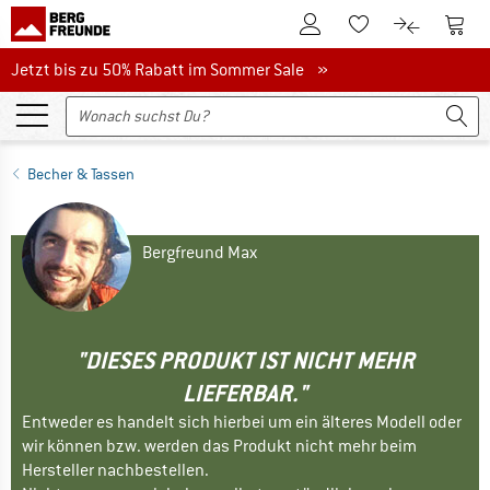
Zum Kundenkonto
Zum 
Zum Merkzettel.
Zum Produk
Jetzt bis zu 50% Rabatt im Sommer Sale
Jetzt bis zu 50% Rabatt im Sommer Sale »
Becher & Tassen
Bergfreund Max
"DIESES PRODUKT IST NICHT MEHR
LIEFERBAR."
Entweder es handelt sich hierbei um ein älteres Modell oder
wir können bzw. werden das Produkt nicht mehr beim
Hersteller nachbestellen.