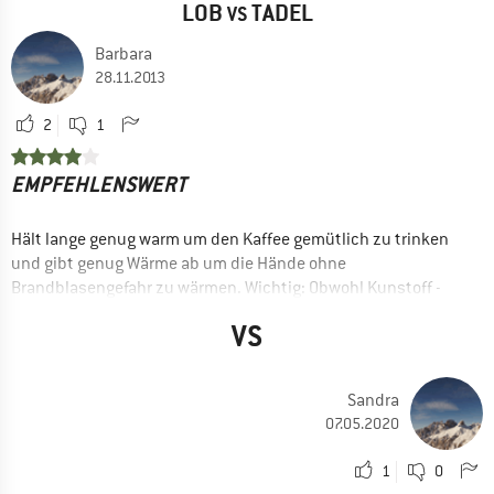
LOB
TADEL
VS
Barbara
28.11.2013
2
1
EMPFEHLENSWERT
Hält lange genug warm um den Kaffee gemütlich zu trinken
und gibt genug Wärme ab um die Hände ohne
Brandblasengefahr zu wärmen. Wichtig: Obwohl Kunstoff -
geschmacksneutral.
VS
Äußere Isoliermantel hat nach mehrjährigem Einsatz einen
kleinen Riss.
Sandra
Ja, ich würde das Produkt einem Freund empfehlen
07.05.2020
1
0