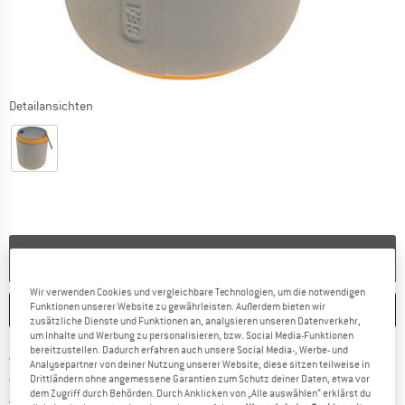
Detailansichten
NICHT MEHR LIEFERBAR
Wir verwenden Cookies und vergleichbare Technologien, um die notwendigen
Funktionen unserer Website zu gewährleisten. Außerdem bieten wir
MERKEN
VERGLEICHEN
zusätzliche Dienste und Funktionen an, analysieren unseren Datenverkehr,
um Inhalte und Werbung zu personalisieren, bzw. Social Media-Funktionen
bereitzustellen. Dadurch erfahren auch unsere Social Media-, Werbe- und
Finde mehr Informationen zu den Versan
Portofrei ab 69 € (DE)
Analysepartner von deiner Nutzung unserer Website; diese sitzen teilweise in
Gehe hier zu den Rückgabe-Richtlinie
100 Tage Rückgaberecht
Drittländern ohne angemessene Garantien zum Schutz deiner Daten, etwa vor
dem Zugriff durch Behörden. Durch Anklicken von „Alle auswählen“ erklärst du
Finde die Zahlungs-Infos hier! Öffnet sich 
Kauf auf Rechnung