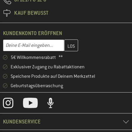
KAUF BEWUSST
KUNDENKONTO ERÖFFNEN
Gib hier deine E-Mail-Adresse ein und erstelle im nächsten Schri
E-Mail-Adresse
5€ Willkommensrabatt **
Exklusiver Zugang zu Rabattaktionen
Speichere Produkte auf Deinem Merkzettel
Geburtstagsüberraschung
KUNDENSERVICE