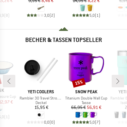
eis
duzierter Preis
Preis
reduzierter Preis
Preis
reduzierter Preis
15,26 €
9,95 €
8,46 €
14,95 €
8,22 €
5,9
4,9
(
8
)
3,0
(
2
)
5,0
(
1
)
BECHER & TASSEN TOPSELLER
15%
Rabatt
SK
MARKE
MARKE
MAR
YETI COOLERS
SNOW PEAK
YET
asure Cup
Artikel
Artikel
Artikel
Rambler 30 Travel Stronghold Mug Lid
Titanium Double Wall Cup
Rambler 8 C
eis
duzierter Preis
12,97 €
Produktgruppe
Produktgruppe
Pro
Deckel
Tasse
Iso
Preis
Preis
reduzierter Preis
15,95 €
66,95 €
56,91 €
2
5,0
(
1
)
0,0
(
0
)
5,0
(
7
)