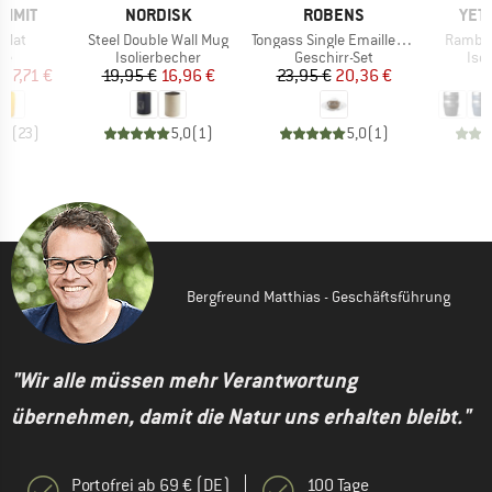
MARKE
MARKE
MAR
UMMIT
NORDISK
ROBENS
YET
Artikel
Artikel
Artikel
t Mat
Steel Double Wall Mug
Tongass Single Emaille-Set
Ramble
tgruppe
Produktgruppe
Produktgruppe
Pro
te
Isolierbecher
Geschirr-Set
Iso
eis
duzierter Preis
Preis
reduzierter Preis
Preis
reduzierter Preis
97,71 €
19,95 €
16,96 €
23,95 €
20,36 €
3
,1
(
23
)
5,0
(
1
)
5,0
(
1
)
Bergfreund Matthias - Geschäftsführung
"Wir alle müssen mehr Verantwortung
übernehmen, damit die Natur uns erhalten bleibt."
Portofrei ab 69 € (DE)
100 Tage