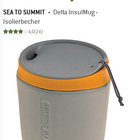
SEA TO SUMMIT
-
Delta InsulMug -
Isolierbecher
4,0
(24)