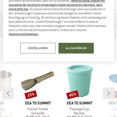
dich damit einverstanden, dass wir so verfahren.
Wenn du keine Cookies mit
Finde alle Infos hier!
Trusted Shops Käuferschutz
Ausnahme der technisch notwendigen Cookie akzeptieren möchtest, dann
klicke bitte hier
. Du kannst deine Cookie Einstellungen aber auch jederzeit in
den „Einstellungen“ anpassen und einzelne Kategorien auswählen. Deine
Einwilligung ist freiwillig, für die Nutzung dieser Website nicht notwendig und
MATERIALINFOS & FEATURES
kann jederzeit unter „Cookie Einstellungen“ im unteren Bereich unserer
Webseite widerrufen oder erstmals vergeben werden. Weitere Informationen,
PRODUKTBESCHREIBUNG
auch zu Risiken der Drittlandstransfers, findest du in unseren
Datenschutzhinweisen
.
ANDERE BERGFREUNDE SCHAUTEN SICH AUCH
EINSTELLUNGEN
ALLE AUSWÄHLEN
AN
15%
45%
15
Rabatt
Rabatt
Raba
MARKE
MARKE
MAR
KA
SEA TO SUMMIT
SEA TO SUMMIT
SEA 
Artikel
Artikel
Art
Mug
Pocket Trowel
Passage Cup
Ca
ktgruppe
Produktgruppe
Produktgruppe
r
Schaufel
Becher