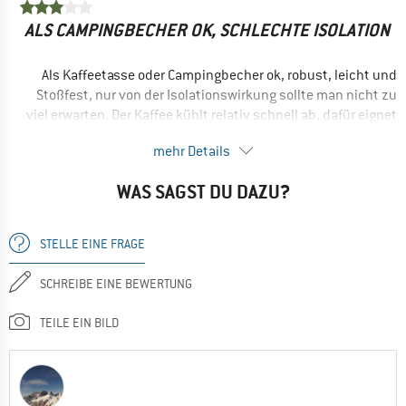
ALS CAMPINGBECHER OK, SCHLECHTE ISOLATION
Als Kaffeetasse oder Campingbecher ok, robust, leicht und
Stoßfest, nur von der Isolationswirkung sollte man nicht zu
viel erwarten. Der Kaffee kühlt relativ schnell ab, dafür eignet
sich der Becher gut zum Hände wärmen ohne das es zu heiß
mehr Details
ist :)
WAS SAGST DU DAZU?
Ja, ich würde das Produkt einem Freund empfehlen
STELLE EINE FRAGE
SCHREIBE EINE BEWERTUNG
TEILE EIN BILD