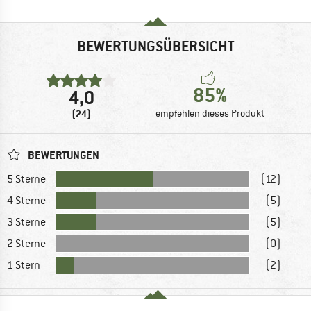
BEWERTUNGSÜBERSICHT
85%
4,0
(24)
empfehlen dieses Produkt
BEWERTUNGEN
5 Sterne
(12)
4 Sterne
(5)
3 Sterne
(5)
2 Sterne
(0)
1 Stern
(2)