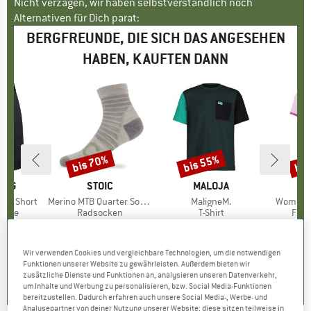
Nicht verzagen, wir haben selbstverständlich noch
Alternativen für Dich parat:
BERGFREUNDE, DIE SICH DAS ANGESEHEN
HABEN, KAUFTEN DANN
bis 70%
bis 55%
bis
Rabatt
Rabatt
Raba
ING
MARKE
STOIC
MARKE
MALOJA
iner Short
Artikel
Merino MTB Quarter Socks
Artikel
MaligneM.
Artikel
Women's 
ruppe
hose
Produktgruppe
Radsocken
Produktgruppe
T-Shirt
Prod
Funk
eis
duzierter Preis
2,46 €
17,95 €
ab
Preis
reduzierter Preis
5,99 €
69,95 €
ab
Preis
reduzierter Preis
31,48 €
49,95 
+
1
Wir verwenden Cookies und vergleichbare Technologien, um die notwendigen
4,0
(
1
)
4,7
(
80
)
0,0
(
0
)
Funktionen unserer Website zu gewährleisten. Außerdem bieten wir
zusätzliche Dienste und Funktionen an, analysieren unseren Datenverkehr,
um Inhalte und Werbung zu personalisieren, bzw. Social Media-Funktionen
bereitzustellen. Dadurch erfahren auch unsere Social Media-, Werbe- und
Analysepartner von deiner Nutzung unserer Website; diese sitzen teilweise in