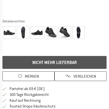
Detailansichten
NICHT MEHR LIEFERBAR
MERKEN
VERGLEICHEN
Finde mehr Informationen zu den Versan
Portofrei ab 69 € (DE)
Gehe hier zu den Rückgabe-Richtlinie
100 Tage Rückgaberecht
Finde die Zahlungs-Infos hier! Öffnet sich 
Kauf auf Rechnung
Finde alle Infos hier!
Trusted Shops Käuferschutz