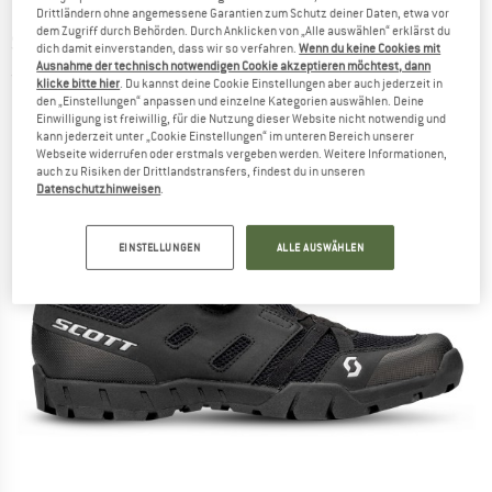
Drittländern ohne angemessene Garantien zum Schutz deiner Daten, etwa vor
dem Zugriff durch Behörden. Durch Anklicken von „Alle auswählen“ erklärst du
SCOTT
-
Sport Crus-r Boa Eco - Radschuhe
dich damit einverstanden, dass wir so verfahren.
Wenn du keine Cookies mit
Ausnahme der technisch notwendigen Cookie akzeptieren möchtest, dann
(0)
klicke bitte hier
. Du kannst deine Cookie Einstellungen aber auch jederzeit in
den „Einstellungen“ anpassen und einzelne Kategorien auswählen. Deine
Einwilligung ist freiwillig, für die Nutzung dieser Website nicht notwendig und
kann jederzeit unter „Cookie Einstellungen“ im unteren Bereich unserer
Webseite widerrufen oder erstmals vergeben werden. Weitere Informationen,
auch zu Risiken der Drittlandstransfers, findest du in unseren
Datenschutzhinweisen
.
EINSTELLUNGEN
ALLE AUSWÄHLEN