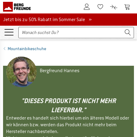
Zum Kundenkonto
Zum 
Zum Merkzettel.
Zum Produk
Jetzt bis zu 50% Rabatt im Sommer Sale
Jetzt bis zu 50% Rabatt im Sommer Sale »
Mountainbikeschuhe
Bergfreund Hannes
"DIESES PRODUKT IST NICHT MEHR
LIEFERBAR."
Entweder es handelt sich hierbei um ein älteres Modell oder
wir können bzw. werden das Produkt nicht mehr beim
Hersteller nachbestellen.