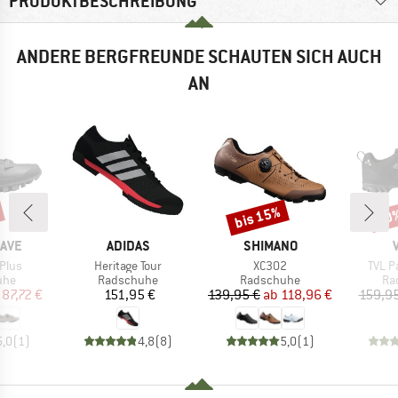
PRODUKTBESCHREIBUNG
ANDERE BERGFREUNDE SCHAUTEN SICH AUCH
AN
bis 15%
10
Rabatt
Raba
MARKE
MARKE
AVE
ADIDAS
SHIMANO
Artikel
Artikel
Artike
Plus
Heritage Tour
XC302
TVL P
gruppe
Produktgruppe
Produktgruppe
Pr
uhe
Radschuhe
Radschuhe
Ra
eis
duzierter Preis
Preis
Preis
reduzierter Preis
87,72 €
151,95 €
139,95 €
ab
118,96 €
159,95
5,0
(
1
)
4,8
(
8
)
5,0
(
1
)