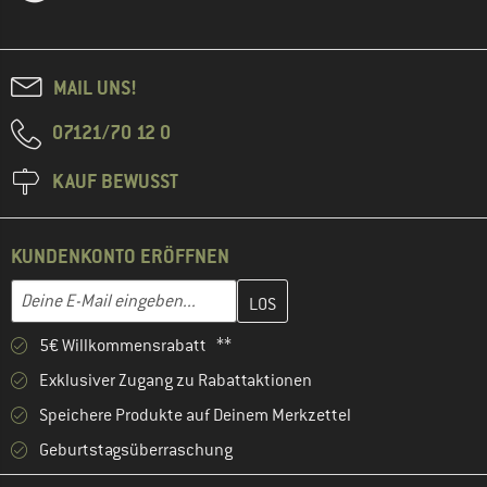
MAIL UNS!
07121/70 12 0
KAUF BEWUSST
KUNDENKONTO ERÖFFNEN
Gib hier deine E-Mail-Adresse ein und erstelle im nächsten Schri
E-Mail-Adresse
5€ Willkommensrabatt **
Exklusiver Zugang zu Rabattaktionen
Speichere Produkte auf Deinem Merkzettel
Geburtstagsüberraschung