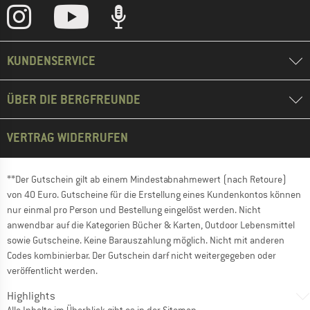
KUNDENSERVICE
ÜBER DIE BERGFREUNDE
VERTRAG WIDERRUFEN
**Der Gutschein gilt ab einem Mindestabnahmewert (nach Retoure)
von 40 Euro. Gutscheine für die Erstellung eines Kundenkontos können
nur einmal pro Person und Bestellung eingelöst werden. Nicht
anwendbar auf die Kategorien Bücher & Karten, Outdoor Lebensmittel
sowie Gutscheine. Keine Barauszahlung möglich. Nicht mit anderen
Codes kombinierbar. Der Gutschein darf nicht weitergegeben oder
veröffentlicht werden.
Highlights