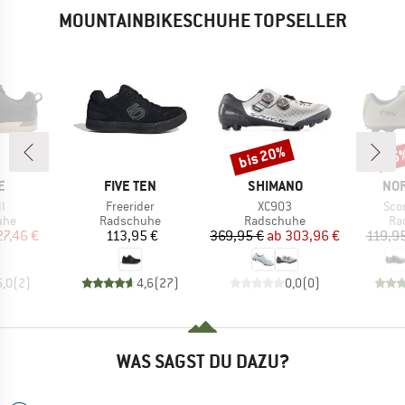
MOUNTAINBIKESCHUHE TOPSELLER
bis 20%
15
Rabatt
Raba
E
MARKE
MARKE
MA
E
FIVE TEN
SHIMANO
NO
Artikel
Artikel
Arti
I
Freerider
XC903
Sco
gruppe
Produktgruppe
Produktgruppe
Pr
uhe
Radschuhe
Radschuhe
Ra
eis
duzierter Preis
Preis
Preis
reduzierter Preis
27,46 €
113,95 €
369,95 €
ab
303,96 €
119,95
5,0
(
2
)
4,6
(
27
)
0,0
(
0
)
WAS SAGST DU DAZU?