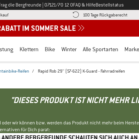
Ruf uns an unter
Frag die Bergfreunde
|
07121/70 12 0
FAQ & Hilfe
Bestellstatus
Finde die Zahlungs-Infos hier! Öffnet sich in einer Infobox
Gehe h
kauf
100 Tage Rückgaberecht
stung
Klettern
Bike
Winter
Alle Sportarten
Mark
tainbike-Reifen
/
Rapid Rob 29'' (57-622) K-Guard - Fahrradreifen
"DIESES PRODUKT IST NICHT MEHR L
ll oder wir können bzw. werden das Produkt nicht mehr beim Herste
rnativen für Dich parat:
ANDERE BERGFREUNDE SCHAUTEN SICH AUCH AN