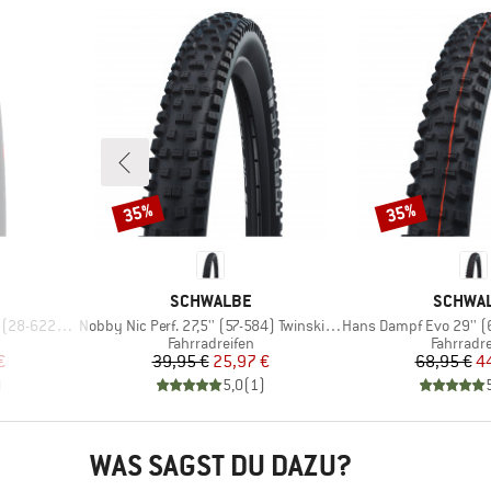
35%
35%
Rabatt
Rabatt
MARKE
MARKE
SCHWALBE
SCHWA
Artikel
Artikel
 V-Guard FB
Nobby Nic Perf. 27,5'' (57-584) Twinskin FB TLR
Hans Dampf Evo 29'' (60-622)
e
Produktgruppe
Produktg
Fahrradreifen
Fahrradre
rter Preis
Preis
reduzierter Preis
Pr
re
€
39,95 €
25,97 €
68,95 €
4
)
5,0
(
1
)
WAS SAGST DU DAZU?