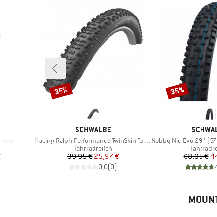
35%
35%
Rabatt
Rabatt
MARKE
MARKE
SCHWALBE
SCHWA
Artikel
Artikel
40 mm
Racing Ralph Performance TwinSkin Tubeless 29x2,25
Nobby Nic Evo 29'' (57-622) 
Produktgruppe
Produktg
h
Fahrradreifen
Fahrradre
rter Preis
Preis
reduzierter Preis
Pr
re
€
39,95 €
25,97 €
68,95 €
4
)
0,0
(
0
)
MOUNT