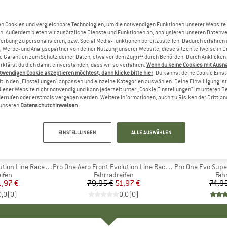
n Cookies und vergleichbare Technologien, um die notwendigen Funktionen unserer Website
n. Außerdem bieten wir zusätzliche Dienste und Funktionen an, analysieren unseren Datenv
Werbung zu personalisieren, bzw. Social Media-Funktionen bereitzustellen. Dadurch erfahren
, Werbe- und Analysepartner von deiner Nutzung unserer Website; diese sitzen teilweise in D
Garantien zum Schutz deiner Daten, etwa vor dem Zugriff durch Behörden. Durch Anklicken 
rklärst du dich damit einverstanden, dass wir so verfahren.
Wenn du keine Cookies mit Ausn
twendigen Cookie akzeptieren möchtest, dann klicke bitte hier
. Du kannst deine Cookie Eins
t in den „Einstellungen“ anpassen und einzelne Kategorien auswählen. Deine Einwilligung ist f
dieser Website nicht notwendig und kann jederzeit unter „Cookie Einstellungen“ im unteren B
errufen oder erstmals vergeben werden. Weitere Informationen, auch zu Risiken der Drittlan
n unseren
Datenschutzhinweisen
.
35%
35%
Rabatt
Rabatt
EINSTELLUNGEN
ALLE AUSWÄHLEN
LBE
MARKE
SCHWALBE
MA
SC
ace Pro RG28'' (28-622)
Artikel
Pro One Aero Front Evolution Line Race Pro RG 28'' (28-622)
Artikel
Pro One Evo Super Race
gruppe
ifen
Produktgruppe
Fahrradreifen
Pro
Fah
eis
duzierter Preis
1,97 €
79,95 €
Preis
reduzierter Preis
51,97 €
74,9
0,0
(
0
)
0,0
(
0
)