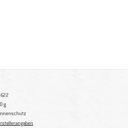
-622
0 g
nnenschutz
rstellerangaben