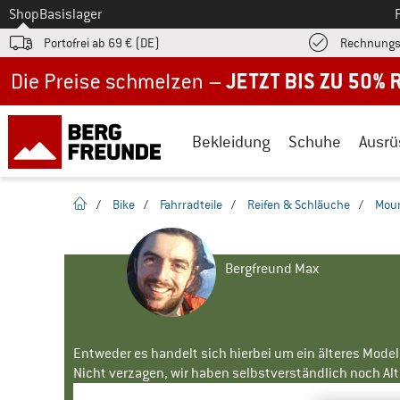
Zum
Shop
Basislager
Portofrei ab 69 € (DE)
Rechnungs
Jetzt bis zu 50% Rabatt im Sommer Sale
Bekleidung
Schuhe
Ausrü
Startseite
/
Bike
/
Fahrradteile
/
Reifen & Schläuche
/
Moun
Bergfreund Max
Entweder es handelt sich hierbei um ein älteres Mode
Nicht verzagen, wir haben selbstverständlich noch Alte