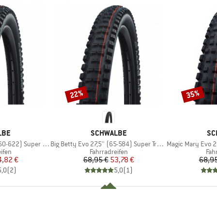
22%
35%
Rabatt
Rabatt
MARKE
MA
LBE
SCHWALBE
SC
Artikel
Artikel
 Super Trail FB TLE
Big Betty Evo 27,5'' (65-584) Super Trail TLE
Magic Mary Evo 29'' 
ruppe
Produktgruppe
Pro
ifen
Fahrradreifen
Fah
eis
duzierter Preis
Preis
reduzierter Preis
4,82 €
68,95 €
53,78 €
68,95
5,0
(
2
)
5,0
(
1
)