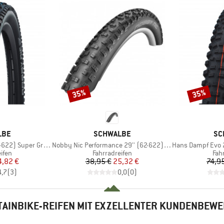
35%
35%
Rabatt
Rabatt
MARKE
MA
LBE
SCHWALBE
SC
Artikel
Artikel
Super Ground FB TLE
Nobby Nic Performance 29'' (62-622) Folding
Hans Dampf Evo 27,5'' 
ruppe
Produktgruppe
Pro
ifen
Fahrradreifen
Fah
eis
duzierter Preis
Preis
reduzierter Preis
4,82 €
38,95 €
25,32 €
74,9
4,7
(
3
)
0,0
(
0
)
AINBIKE-REIFEN MIT EXZELLENTER KUNDENBEW