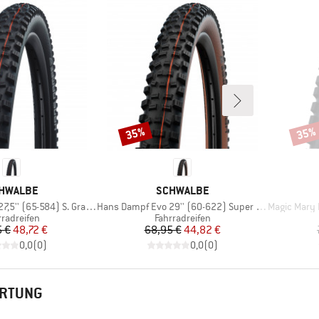
35%
35%
Rabatt
Rabat
RKE
MARKE
HWALBE
SCHWALBE
Artikel
Artikel
(65-584) S. Gravity FB TLE
Hans Dampf Evo 29'' (60-622) Super Trail TLE
Magic Mary Evo 
duktgruppe
Produktgruppe
rradreifen
Fahrradreifen
Preis
reduzierter Preis
Preis
reduzierter Preis
5 €
48,72 €
68,95 €
44,82 €
0,0
(
0
)
0,0
(
0
)
ERTUNG