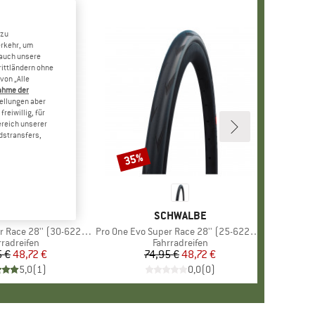
 zu
erkehr, um
 auch unsere
rittländern ohne
von „Alle
ahme der
tellungen aber
reiwillig, für
ereich unserer
dstransfers,
35%
Rabatt
RKE
HWALBE
MARKE
SCHWALBE
 28'' (30-622) V-Guard TLE
Artikel
Pro One Evo Super Race 28'' (25-622) V-Guard TLE
duktgruppe
rradreifen
Produktgruppe
Fahrradreifen
5 €
Preis
reduzierter Preis
48,72 €
74,95 €
Preis
reduzierter Preis
48,72 €
5,0
(
1
)
0,0
(
0
)