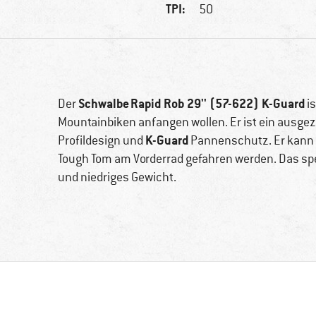
TPI:
50
Schwalbe Rapid Rob 29'' (57-622) K-Guard
Der
is
Mountainbiken anfangen wollen. Er ist ein ausge
K-Guard
Profildesign und
Pannenschutz. Er kann 
Tough Tom am Vorderrad gefahren werden. Das spezi
und niedriges Gewicht.