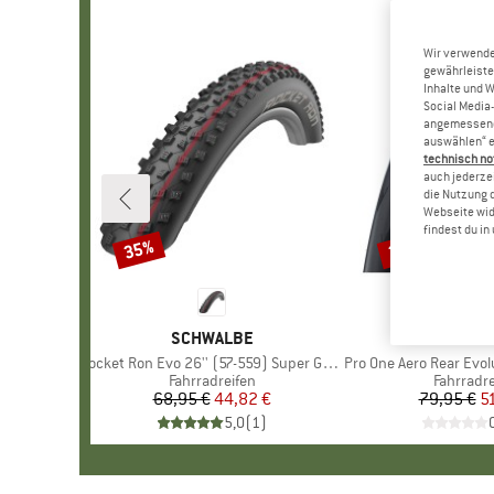
Wir verwende
gewährleiste
Inhalte und 
Social Media-
angemessene 
auswählen“ e
technisch no
auch jederzei
die Nutzung 
Webseite wid
findest du i
35%
35%
Rabatt
Rabatt
MARKE
SCHWALBE
MARKE
SCHWA
Artikel
Rocket Ron Evo 26'' (57-559) Super Ground TLE
Artikel
Pro One Aero Rear Evolution Line R
Produktgruppe
Fahrradreifen
Produkt
Fahrradre
68,95 €
Preis
reduzierter Preis
44,82 €
79,95 €
Pr
re
5
5,0
(
1
)