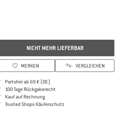
NICHT MEHR LIEFERBAR
MERKEN
VERGLEICHEN
Finde mehr Informationen zu den Versandkos
Portofrei ab 69 € (DE)
Gehe hier zu den Rückgabe-Richtlinien Öf
100 Tage Rückgaberecht
Finde die Zahlungs-Infos hier! Öffnet sich in 
Kauf auf Rechnung
Finde alle Infos hier!
Trusted Shops Käuferschutz