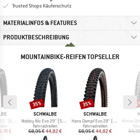
Finde alle Infos hier!
Trusted Shops Käuferschutz
MATERIALINFOS & FEATURES
PRODUKTBESCHREIBUNG
MOUNTAINBIKE-REIFEN TOPSELLER
35%
35%
35
Rabatt
Rabatt
Raba
MARKE
MARKE
LBE
SCHWALBE
SCHWALBE
M
Artikel
Artikel
Artikel
uper Trail TLE
Nobby Nic Evo 29'' (57-622) Super Ground FB TLE
Hans Dampf Evo 29'' (60-622) Super Trail TLE
Minion DHR II 27,5'' 
ruppe
Produktgruppe
Produktgruppe
Pro
ifen
Fahrradreifen
Fahrradreifen
Fah
eis
duzierter Preis
Preis
reduzierter Preis
Preis
reduzierter Preis
3,78 €
68,95 €
44,82 €
68,95 €
44,82 €
84,95