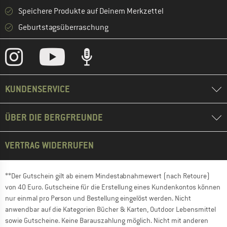
Speichere Produkte auf Deinem Merkzettel
Geburtstagsüberraschung
KUNDENSERVICE
ÜBER DIE BERGFREUNDE
VERTRAG WIDERRUFEN
**Der Gutschein gilt ab einem Mindestabnahmewert (nach Retoure)
von 40 Euro. Gutscheine für die Erstellung eines Kundenkontos können
nur einmal pro Person und Bestellung eingelöst werden. Nicht
anwendbar auf die Kategorien Bücher & Karten, Outdoor Lebensmittel
sowie Gutscheine. Keine Barauszahlung möglich. Nicht mit anderen