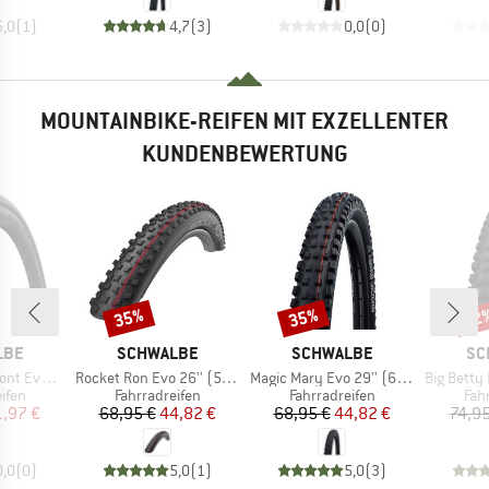
5,0
(
1
)
4,7
(
3
)
0,0
(
0
)
MOUNTAINBIKE-REIFEN MIT EXZELLENTER
KUNDENBEWERTUNG
35%
35%
22
Rabatt
Rabatt
Raba
MARKE
MARKE
MA
LBE
SCHWALBE
SCHWALBE
SC
Artikel
Artikel
Artikel
o RG 28'' (28-622)
Rocket Ron Evo 26'' (57-559) Super Ground TLE
Magic Mary Evo 29'' (62-622) Super Trail TLE
Big Betty Evo 29'' (
ruppe
Produktgruppe
Produktgruppe
Pro
ifen
Fahrradreifen
Fahrradreifen
Fah
eis
duzierter Preis
Preis
reduzierter Preis
Preis
reduzierter Preis
1,97 €
68,95 €
44,82 €
68,95 €
44,82 €
74,95
0,0
(
0
)
5,0
(
1
)
5,0
(
3
)