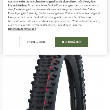
Ausnahme der technisch notwendigen Cookie akzeptieren möchtest, dann
klicke bitte hier
. Du kannst deine Cookie Einstellungen aber auch jederzeit in
SCHWALBE
-
Racing Ralph Evo 29'' (54-622)
den „Einstellungen“ anpassen und einzelne Kategorien auswählen. Deine
Einwilligung ist freiwillig, für die Nutzung dieser Website nicht notwendig und
Sup. Ground FB TLE - Fahrradreifen
kann jederzeit unter „Cookie Einstellungen“ im unteren Bereich unserer
Webseite widerrufen oder erstmals vergeben werden. Weitere Informationen,
(0)
auch zu Risiken der Drittlandstransfers, findest du in unseren
Datenschutzhinweisen
.
EINSTELLUNGEN
ALLE AUSWÄHLEN