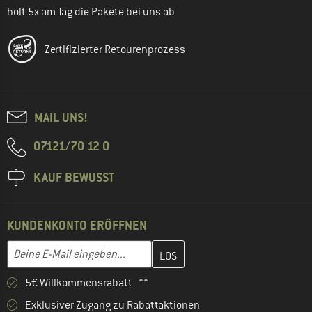
holt 5x am Tag die Pakete bei uns ab
Zertifizierter Retourenprozess
MAIL UNS!
07121/70 12 0
KAUF BEWUSST
KUNDENKONTO ERÖFFNEN
Gib hier deine E-Mail-Adresse ein und erstelle im nächsten Schri
E-Mail-Adresse
5€ Willkommensrabatt **
Exklusiver Zugang zu Rabattaktionen