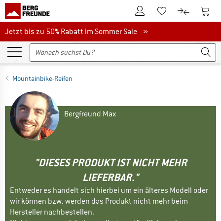
Zum Kundenkonto
Zum 
Zum Merkzettel.
Zum Produk
Jetzt bis zu 50% Rabatt im Sommer Sale
Jetzt bis zu 50% Rabatt im Sommer Sale »
Mountainbike-Reifen
Bergfreund Max
"DIESES PRODUKT IST NICHT MEHR
LIEFERBAR."
Entweder es handelt sich hierbei um ein älteres Modell oder
wir können bzw. werden das Produkt nicht mehr beim
Hersteller nachbestellen.