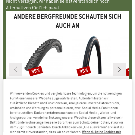
Nicht verzagen, wir haben selbstverständlich noch
Alternativen für Dich parat:
ANDERE BERGFREUNDE SCHAUTEN SICH
AUCH AN
35%
35%
35
Rabatt
Rabatt
Raba
LBE
MARKE
SCHWALBE
MARKE
SCHWALBE
MA
SC
622) V-Guard TLE
Artikel
Racing Ralph Performance TwinSkin Tubeless 29x2,25
Artikel
Pro One Evo Super Race 28'' (30-622) V-Guard TLE
Artikel
Pro One Evo Super Ra
gruppe
ifen
Produktgruppe
Fahrradreifen
Produktgruppe
Fahrradreifen
Pro
Fah
Wir verwenden Cookies und vergleichbare Technologien, um die notwendigen
eis
duzierter Preis
,72 €
39,95 €
Preis
reduzierter Preis
25,97 €
74,95 €
Preis
reduzierter Preis
48,72 €
64,95
Funktionen unserer Website zu gewährleisten. Außerdem bieten wir
zusätzliche Dienste und Funktionen an, analysieren unseren Datenverkehr,
um Inhalte und Werbung zu personalisieren, bzw. Social Media-Funktionen
0,0
(
0
)
0,0
(
0
)
5,0
(
1
)
bereitzustellen. Dadurch erfahren auch unsere Social Media-, Werbe- und
Analysepartner von deiner Nutzung unserer Website; diese sitzen teilweise in
Drittländern ohne angemessene Garantien zum Schutz deiner Daten, etwa vor
dem Zugriff durch Behörden. Durch Anklicken von „Alle auswählen“ erklärst du
dich damit einverstanden, dass wir so verfahren.
Wenn du keine Cookies mit