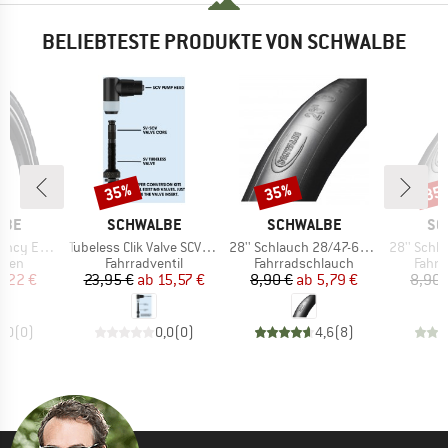
BELIEBTESTE PRODUKTE VON SCHWALBE
35%
35%
35
Rabatt
Rabatt
Raba
MARKE
MARKE
MA
LBE
SCHWALBE
SCHWALBE
SC
Artikel
Artikel
Artikel
622) SR V-Guard
Tubeless Clik Valve SCV (Set of 2)
28'' Schlauch 28/47-622/635 SV 17
28'' Schlauch 18/
ruppe
Produktgruppe
Produktgruppe
Produ
ifen
Fahrradventil
Fahrradschlauch
Fahrr
eis
duzierter Preis
Preis
reduzierter Preis
Preis
reduzierter Preis
,22 €
23,95 €
ab
15,57 €
8,90 €
ab
5,79 €
8,90 
0,0
(
0
)
0,0
(
0
)
4,6
(
8
)