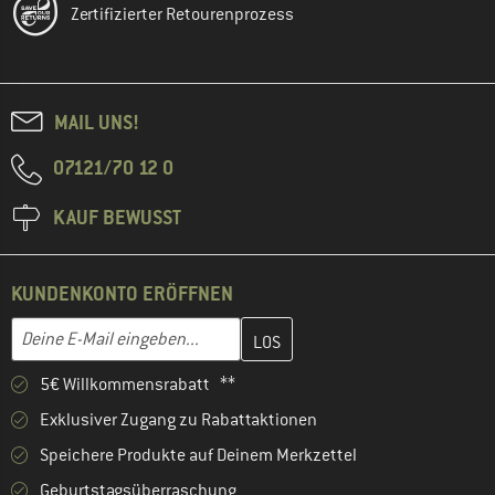
Zertifizierter Retourenprozess
MAIL UNS!
07121/70 12 0
KAUF BEWUSST
KUNDENKONTO ERÖFFNEN
Gib hier deine E-Mail-Adresse ein und erstelle im nächsten Schri
E-Mail-Adresse
5€ Willkommensrabatt **
Exklusiver Zugang zu Rabattaktionen
Speichere Produkte auf Deinem Merkzettel
Geburtstagsüberraschung