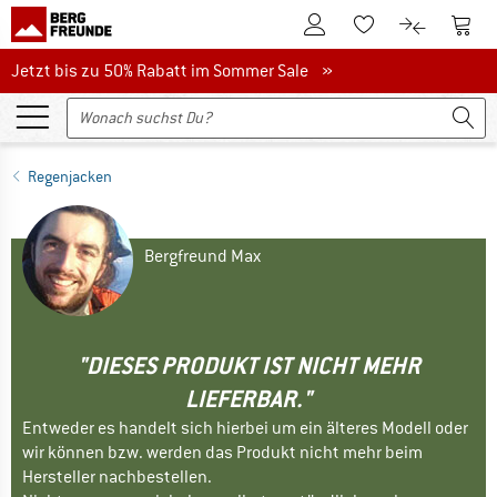
Zum Kundenkonto
Zum 
Zum Merkzettel.
Zum Produk
Jetzt bis zu 50% Rabatt im Sommer Sale
Jetzt bis zu 50% Rabatt im Sommer Sale »
Regenjacken
Bergfreund Max
"DIESES PRODUKT IST NICHT MEHR
LIEFERBAR."
Entweder es handelt sich hierbei um ein älteres Modell oder
wir können bzw. werden das Produkt nicht mehr beim
Hersteller nachbestellen.