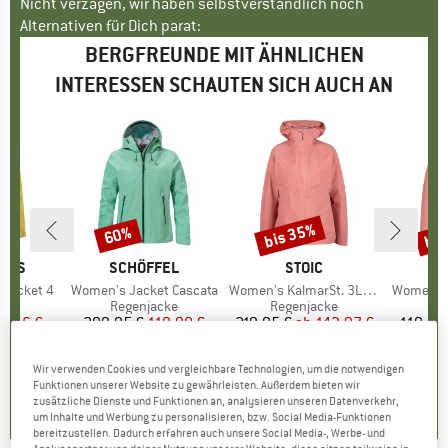
Nicht verzagen, wir haben selbstverständlich noch
Alternativen für Dich parat:
BERGFREUNDE MIT ÄHNLICHEN
INTERESSEN SCHAUTEN SICH AUCH AN
bis 35%
bis
60%
Rabatt
Rabatt
Raba
SONS
MARKE
SCHÖFFEL
MARKE
STOIC
MA
SC
 Jacket 4
Artikel
Women's Jacket Cascata
Artikel
Women's KalmarSt. 3L Rain Jacket II
Artikel
Women's
gruppe
cke
Produktgruppe
Regenjacke
Produktgruppe
Regenjacke
Pr
Re
eis
duzierter Preis
27,46 €
299,95 €
Preis
reduzierter Preis
119,98 €
219,95 €
ab
Preis
reduzierter Preis
142,97 €
119,95
+
2
Wir verwenden Cookies und vergleichbare Technologien, um die notwendigen
,0
(
10
)
5,0
(
4
)
4,7
(
3
)
Funktionen unserer Website zu gewährleisten. Außerdem bieten wir
zusätzliche Dienste und Funktionen an, analysieren unseren Datenverkehr,
um Inhalte und Werbung zu personalisieren, bzw. Social Media-Funktionen
bereitzustellen. Dadurch erfahren auch unsere Social Media-, Werbe- und