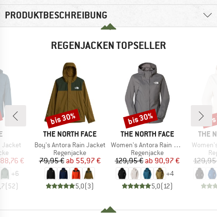
PRODUKTBESCHREIBUNG
REGENJACKEN TOPSELLER
bis 30%
bis 30%
bis
Rabatt
Rabatt
Raba
E
MARKE
MARKE
MARK
E
THE NORTH FACE
THE NORTH FACE
THE 
Artikel
Artikel
Artikel
 Jacket
Boy's Antora Rain Jacket
Women's Antora Rain Jacket
Women's
gruppe
Produktgruppe
Produktgruppe
Pr
cke
Regenjacke
Regenjacke
Re
eis
duzierter Preis
Preis
reduzierter Preis
Preis
reduzierter Preis
88,76 €
79,95 €
ab
55,97 €
129,95 €
ab
90,97 €
129,95
+
6
+
4
,7
(
52
)
5,0
(
3
)
5,0
(
12
)