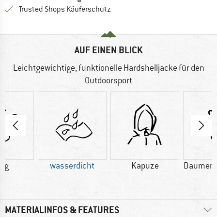
Finde alle Infos hier!
Trusted Shops Käuferschutz
AUF EINEN BLICK
Leichtgewichtige, funktionelle Hardshelljacke für den
Outdoorsport
5 g
wasserdicht
Kapuze
Daumens
MATERIALINFOS & FEATURES