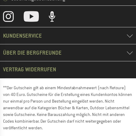
KUNDENSERVICE
ÜBER DIE BERGFREUNDE
VERTRAG WIDERRUFEN
**Der Gutschein gilt ab einem Mindestabnahmewert (nach Retoure)
von 40 Euro. Gutscheine für die Erstellung eines Kundenkontos können
nur einmal pro Person und Bestellung eingelöst werden. Nicht
anwendbar auf die Kategorien Bücher & Karten, Outdoor Lebensmittel
sowie Gutscheine. Keine Barauszahlung möglich. Nicht mit anderen
Codes kombinierbar. Der Gutschein darf nicht weitergegeben oder
veröffentlicht werden.