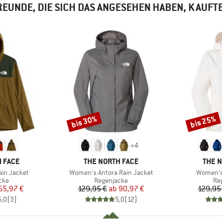
EUNDE, DIE SICH DAS ANGESEHEN HABEN, KAUFT
bis 30%
bis 25%
Rabatt
Rabatt
+
4
MARKE
MARK
 FACE
THE NORTH FACE
THE 
Artikel
Artikel
ain Jacket
Women's Antora Rain Jacket
Women's
gruppe
Produktgruppe
Pr
cke
Regenjacke
Re
eis
duzierter Preis
Preis
reduzierter Preis
55,97 €
129,95 €
ab
90,97 €
129,95
5,0
(
3
)
5,0
(
12
)