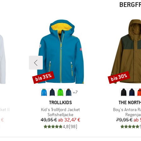
BERGFR
bis 35%
bis 30%
Rabatt
Rabatt
+
7
MARKE
MARKE
TROLLKIDS
THE NORTH
Artikel
Artikel
ket II
Kid's Trollfjord Jacket
Boy's Antora R
pe
Produktgruppe
Produkt
Softshelljacke
Regenja
rter Preis
Preis
reduzierter Preis
Pr
re
 €
49,95 €
ab
32,47 €
79,95 €
ab
)
4,8
(
98
)