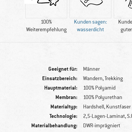
43 g
100%
Kunden sagen:
Kunde
Weiterempfehlung
wasserdicht
guter
Geeignet für:
Männer
Einsatzbereich:
Wandern, Trekking
Hauptmaterial:
100% Polyamid
Membran:
100% Polyurethan
Materialtyp:
Hardshell, Kunstfaser
Technologie:
2,5-Lagen-Laminat, S.
Materialbehandlung:
DWR-imprägniert