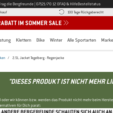
Ruf uns an unter
Frag die Bergfreunde
|
07121/70 12 0
FAQ & Hilfe
Bestellstatus
Finde die Zahlungs-Infos hier! Öffnet sich in einer Infobox
Gehe h
kauf
100 Tage Rückgaberecht
stung
Klettern
Bike
Winter
Alle Sportarten
Mark
cken
/
2.5L Jacket Tegelberg - Regenjacke
"DIESES PRODUKT IST NICHT MEHR L
ll oder wir können bzw. werden das Produkt nicht mehr beim Herste
rnativen für Dich parat:
ANDERE BERGFREUNDE SCHAUTEN SICH AUCH AN