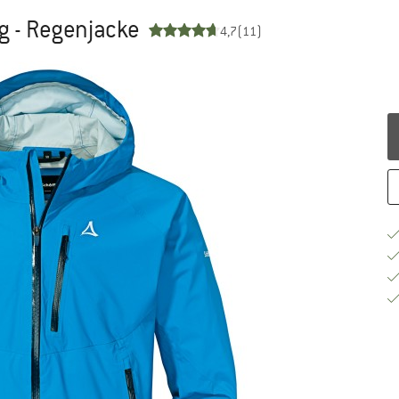
g - Regenjacke
4,7
(11)