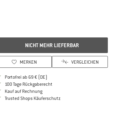
NICHT MEHR LIEFERBAR
MERKEN
VERGLEICHEN
Finde mehr Informationen zu den Versandkos
Portofrei ab 69 € (DE)
Gehe hier zu den Rückgabe-Richtlinien Öf
100 Tage Rückgaberecht
Finde die Zahlungs-Infos hier! Öffnet sich in 
Kauf auf Rechnung
Finde alle Infos hier!
Trusted Shops Käuferschutz