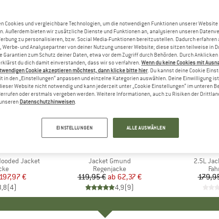
n Cookies und vergleichbare Technologien, um die notwendigen Funktionen unserer Website
n. Außerdem bieten wir zusätzliche Dienste und Funktionen an, analysieren unseren Datenv
Werbung zu personalisieren, bzw. Social Media-Funktionen bereitzustellen. Dadurch erfahren
, Werbe- und Analysepartner von deiner Nutzung unserer Website; diese sitzen teilweise in D
Garantien zum Schutz deiner Daten, etwa vor dem Zugriff durch Behörden. Durch Anklicken 
rklärst du dich damit einverstanden, dass wir so verfahren.
Wenn du keine Cookies mit Ausn
twendigen Cookie akzeptieren möchtest, dann klicke bitte hier
. Du kannst deine Cookie Eins
t in den „Einstellungen“ anpassen und einzelne Kategorien auswählen. Deine Einwilligung ist f
dieser Website nicht notwendig und kann jederzeit unter „Cookie Einstellungen“ im unteren B
errufen oder erstmals vergeben werden. Weitere Informationen, auch zu Risiken der Drittlan
n unseren
Datenschutzhinweisen
.
bis 48%
10%
Rabatt
Rabatt
EINSTELLUNGEN
ALLE AUSWÄHLEN
+
3
E
UT
MARKE
SCHÖFFEL
MA
SC
 Hooded Jacket
Artikel
Jacket Gmund
Artikel
2.5L Jack
gruppe
cke
Produktgruppe
Regenjacke
Pro
Fah
eis
duzierter Preis
197,97 €
119,95 €
ab
Preis
reduzierter Preis
62,37 €
179,9
3,8
(
4
)
4,9
(
9
)