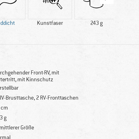
ddicht
Kunstfaser
243 g
Weiter
rchgehender Front-RV, mit
tertritt, mit Kinnschutz
rstellbar
RV-Brusttasche, 2 RV-Fronttaschen
 cm
3 g
 mittlerer Größe
rmal