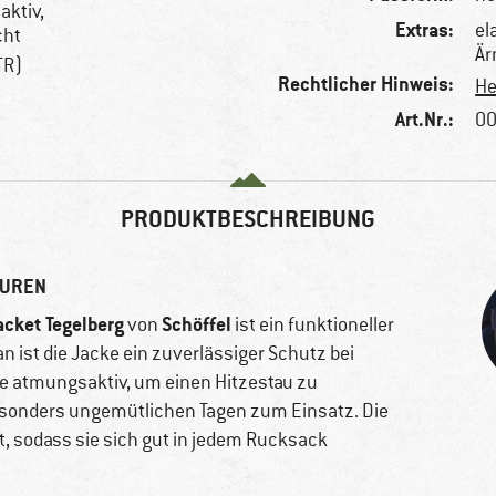
aktiv,
Extras:
el
cht
Är
TR)
Rechtlicher Hinweis:
He
Art.Nr.:
00
PRODUKTBESCHREIBUNG
OUREN
cket Tegelberg
Schöffel
von
ist ein funktioneller
 ist die Jacke ein zuverlässiger Schutz bei
cke atmungsaktiv, um einen Hitzestau zu
esonders ungemütlichen Tagen zum Einsatz. Die
, sodass sie sich gut in jedem Rucksack