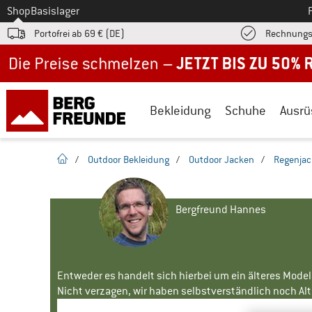
Zum
Shop
Basislager
Portofrei ab 69 € (DE)
Rechnungs
Jetzt bis zu 50% Rabatt im Sommer Sale
Bekleidung
Schuhe
Ausrü
Startseite
/
Outdoor Bekleidung
/
Outdoor Jacken
/
Regenja
Bergfreund Hannes
Entweder es handelt sich hierbei um ein älteres Mode
Nicht verzagen, wir haben selbstverständlich noch Alte