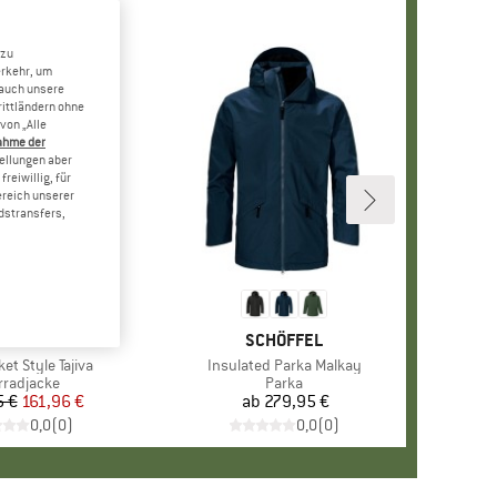
 zu
erkehr, um
 auch unsere
rittländern ohne
von „Alle
ahme der
tellungen aber
reiwillig, für
ereich unserer
dstransfers,
RKE
HÖFFEL
MARKE
SCHÖFFEL
et Style Tajiva
Artikel
Insulated Parka Malkay
duktgruppe
rradjacke
Produktgruppe
Parka
5 €
Preis
reduzierter Preis
161,96 €
ab
279,95 €
Preis
0,0
(
0
)
0,0
(
0
)