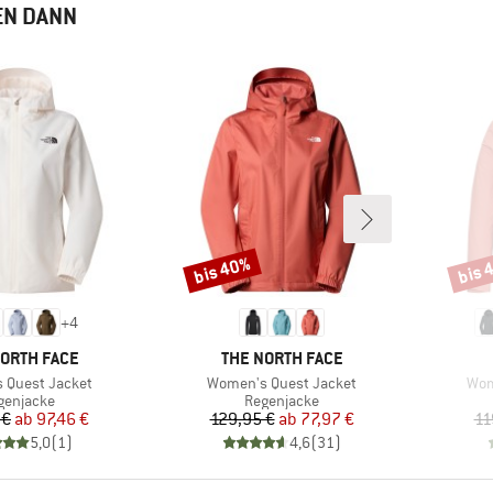
EN DANN
bis 40%
bis 
Rabatt
Rabat
+
4
E
MARKE
NORTH FACE
THE NORTH FACE
Artikel
Arti
 Quest Jacket
Women's Quest Jacket
Wom
oduktgruppe
Produktgruppe
genjacke
Regenjacke
Preis
reduzierter Preis
Preis
reduzierter Preis
 €
ab
97,46 €
129,95 €
ab
77,97 €
11
5,0
(
1
)
4,6
(
31
)