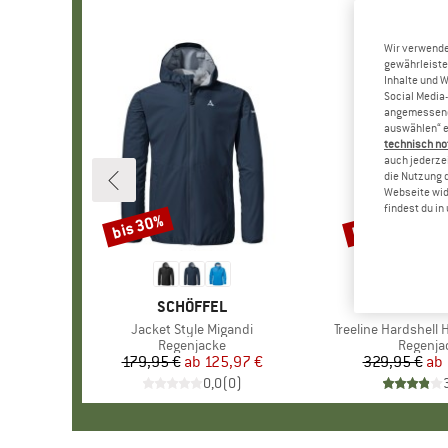
Wir verwende
gewährleiste
Inhalte und 
Social Media-
angemessene 
auswählen“ e
technisch no
auch jederzei
die Nutzung 
Webseite wid
findest du i
bis 30%
bis 40%
Rabatt
Rabatt
MARKE
SCHÖFFEL
MARK
MAMM
Artikel
Jacket Style Migandi
Artikel
Treeline Hardshell
Produktgruppe
Regenjacke
Produkt
Regenja
179,95 €
ab
Preis
reduzierter Preis
125,97 €
329,95 €
ab
Pr
re
0,0
(
0
)