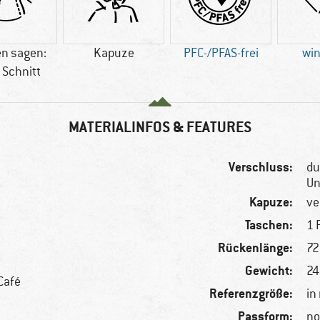
n sagen:
Kapuze
PFC-/PFAS-frei
win
 Schnitt
MATERIALINFOS & FEATURES
Verschluss:
du
Un
Kapuze:
ve
Taschen:
1 
Rückenlänge:
72
Gewicht:
24
Café
Referenzgröße:
in
Passform:
no