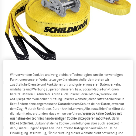
Wir verwenden Cookies und vergleichbare Technologien, um die notwendigen
Funktionen unserer Website zu gewährleisten. Außerdem bieten wir
Detailansichten
zusätzliche Dienste und Funktionen an, analysieren unseren Datenverkehr,
um Inhalte und Werbung zu personalisieren, bzw. Social Media-Funktionen
bereitzustellen. Dadurch erfahren auch unsere Social Media-, Werbe- und
Analysepartner von deiner Nutzung unserer Website; diese sitzen teilweise in
Drittländern ohne angemessene Garantien zum Schutz deiner Daten, etwa vor
dem Zugriff durch Behörden. Durch Anklicken von „Alle auswählen“ erklärst du
dich damit einverstanden, dass wir so verfahren.
Wenn du keine Cookies mit
Ausnahme der technisch notwendigen Cookie akzeptieren möchtest, dann
Preis:
75,95
€
inkl. MwSt.
klicke bitte hier
. Du kannst deine Cookie Einstellungen aber auch jederzeit in
Grundpreis:
5,06
€
/ m
den „Einstellungen“ anpassen und einzelne Kategorien auswählen. Deine
Einwilligung ist freiwillig, für die Nutzung dieser Website nicht notwendig und
Deutschland. Informationen zu den Ver
Versandkostenfrei
(DE)