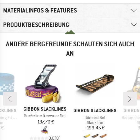
MATERIALINFOS & FEATURES
PRODUKTBESCHREIBUNG
ANDERE BERGFREUNDE SCHAUTEN SICH AUCH
AN
MARKE
GIBBON SLACKLINES
MARKE
MARKE
CKLINES
GIBBON SLACKLINES
GIBBON
Artikel
Surferline Treewear Set
Artikel
Artikel
 Fitness
Giboard Set
Bananalama
Preis
137,70 €
tgruppe
Produktgruppe
P
ne
Slackline
S
eis
Preis
 €
199,45 €
9
0,0
(
0
)