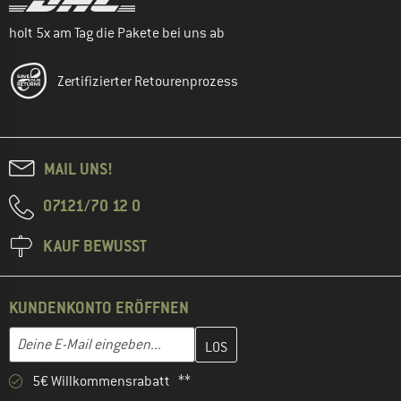
holt 5x am Tag die Pakete bei uns ab
Zertifizierter Retourenprozess
MAIL UNS!
07121/70 12 0
KAUF BEWUSST
KUNDENKONTO ERÖFFNEN
Gib hier deine E-Mail-Adresse ein und erstelle im nächsten Schri
E-Mail-Adresse
5€ Willkommensrabatt **