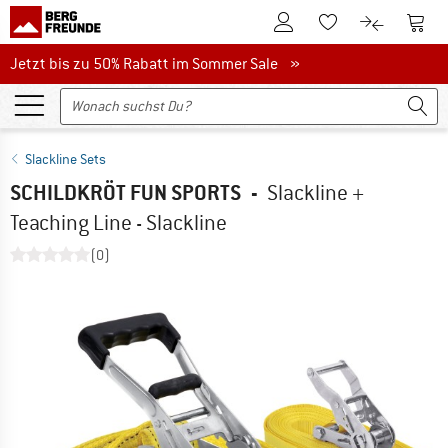
Zum Kundenkonto
Zum 
Zum Merkzettel.
Zum Produk
Jetzt bis zu 50% Rabatt im Sommer Sale
Jetzt bis zu 50% Rabatt im Sommer Sale »
Slackline Sets
SCHILDKRÖT FUN SPORTS
-
Slackline +
Teaching Line - Slackline
(0)