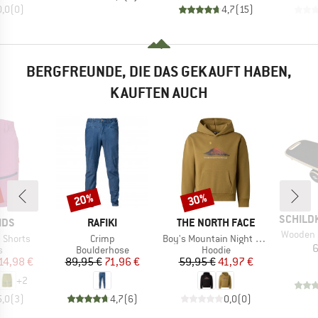
0,0
(
0
)
4,7
(
15
)
BERGFREUNDE, DIE DAS GEKAUFT HABEN,
KAUFTEN AUCH
20%
30%
Rabatt
Rabatt
MARKE
SCHILD
MARKE
MARKE
IDS
RAFIKI
THE NORTH FACE
Artikel
Wooden 
Artikel
Artikel
d Shorts
Crimp
Boy's Mountain Night Relaxed Hoodie
6
ktgruppe
Produktgruppe
Produktgruppe
s
Boulderhose
Hoodie
eis
duzierter Preis
Preis
reduzierter Preis
Preis
reduzierter Preis
14,98 €
89,95 €
71,96 €
59,95 €
41,97 €
+
2
5,0
(
3
)
4,7
(
6
)
0,0
(
0
)