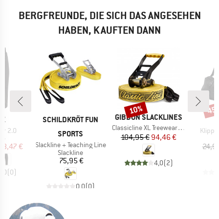
BERGFREUNDE, DIE SICH DAS ANGESEHEN
HABEN, KAUFTEN DANN
10%
45
Rabatt
Raba
MARKE
GIBBON SLACKLINES
E
MARKE
AZ
SCHILDKRÖT FUN
Artikel
Classicline XL Treewear Set
Artikel
er 2.0
Klippa
SPORTS
Preis
reduzierter Preis
104,95 €
94,46 €
tgruppe
P
se
S
Artikel
Slackline + Teaching Line
eis
duzierter Preis
58,47 €
24,9
Produktgruppe
Slackline
Preis
75,95 €
4,0
(
2
)
0,0
(
0
)
0,0
(
0
)