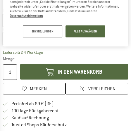
kann jederzeit unter „Cookie Einstellungen“ im unteren Bereich unserer
Webseite widerrufen oder erstmals vergeben werden. Weitere Informationen,
Farbe:
Yellow
auch zu Risiken der Drittlandstransfers, findest du in unseren
Datenschutzhinweisen
.
Yellow
Größe:
15 m - 5 cm
EINSTELLUNGEN
ALLE AUSWÄHLEN
15 m - 5 cm
Der Link öffnet sich in einer Infobox und beinhaltet
Lieferzeit: 2-4 Werktage
Menge:
IN DEN WARENKORB
MERKEN
VERGLEICHEN
Finde mehr Informationen zu den Versan
Portofrei ab 69 € (DE)
Gehe hier zu den Rückgabe-Richtlinie
100 Tage Rückgaberecht
Finde die Zahlungs-Infos hier! Öffnet sich 
Kauf auf Rechnung
Finde alle Infos hier!
Trusted Shops Käuferschutz