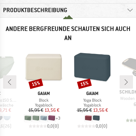
PRODUKTBESCHREIBUNG
ANDERE BERGFREUNDE SCHAUTEN SICH AUCH
AN
15%
15%
Rabatt
Rabatt
MARKE
SCHILD
KE
MARKE
MARKE
C
GAIAM
GAIAM
Artikel
Wooden 
Artikel
Artikel
mSt. Brief
Block
Yoga Block
6
ppe
Produktgruppe
Produktgruppe
rwäsche
Yogablock
Yogablock
eis
duzierter Preis
Preis
reduzierter Preis
Preis
reduzierter Preis
9,71 €
15,95 €
13,56 €
15,95 €
13,56 €
+
3
,6
(
26
)
0,0
(
0
)
0,0
(
0
)