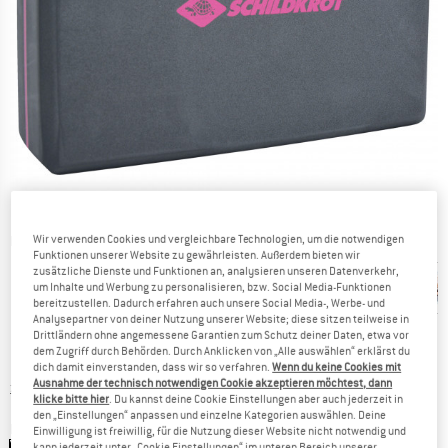
Wir verwenden Cookies und vergleichbare Technologien, um die notwendigen
Detailansichten
Funktionen unserer Website zu gewährleisten. Außerdem bieten wir
zusätzliche Dienste und Funktionen an, analysieren unseren Datenverkehr,
um Inhalte und Werbung zu personalisieren, bzw. Social Media-Funktionen
bereitzustellen. Dadurch erfahren auch unsere Social Media-, Werbe- und
Analysepartner von deiner Nutzung unserer Website; diese sitzen teilweise in
Drittländern ohne angemessene Garantien zum Schutz deiner Daten, etwa vor
dem Zugriff durch Behörden. Durch Anklicken von „Alle auswählen“ erklärst du
Preis:
10,00
€
inkl. MwSt.
dich damit einverstanden, dass wir so verfahren.
Wenn du keine Cookies mit
Ausnahme der technisch notwendigen Cookie akzeptieren möchtest, dann
Informationen zu den Versandkosten. Öffnet sich in ei
zzgl. Versandkosten
klicke bitte hier
. Du kannst deine Cookie Einstellungen aber auch jederzeit in
den „Einstellungen“ anpassen und einzelne Kategorien auswählen. Deine
Farbe:
Black
Einwilligung ist freiwillig, für die Nutzung dieser Website nicht notwendig und
kann jederzeit unter „Cookie Einstellungen“ im unteren Bereich unserer