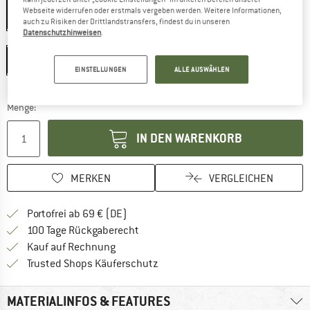
Webseite widerrufen oder erstmals vergeben werden. Weitere Informationen,
auch zu Risiken der Drittlandstransfers, findest du in unseren
Datenschutzhinweisen
.
Größe:
22,5 x 15 x 7,5 cm
22,5 x 15 x 7,5 cm
EINSTELLUNGEN
ALLE AUSWÄHLEN
Der Link öffnet sich in einer Infobox und beinhaltet
Lieferzeit: 2-4 Werktage
Menge:
IN DEN WARENKORB
MERKEN
VERGLEICHEN
Finde mehr Informationen zu den Versan
Portofrei ab 69 € (DE)
Gehe hier zu den Rückgabe-Richtlinie
100 Tage Rückgaberecht
Finde die Zahlungs-Infos hier! Öffnet sich 
Kauf auf Rechnung
Finde alle Infos hier!
Trusted Shops Käuferschutz
MATERIALINFOS & FEATURES