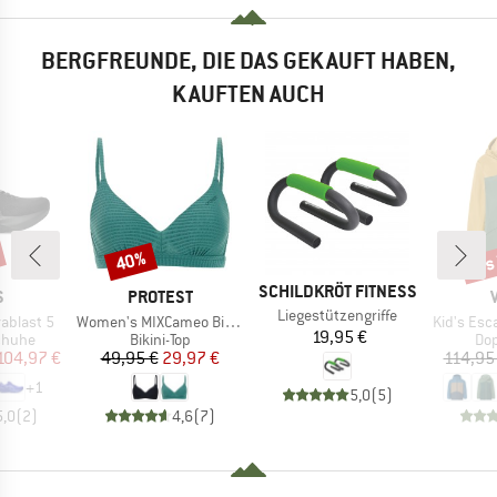
BERGFREUNDE, DIE DAS GEKAUFT HABEN,
KAUFTEN AUCH
bis
40%
Rabatt
Raba
MARKE
SCHILDKRÖT FITNESS
KE
MARKE
S
PROTEST
Artikel
Liegestützengriffe
Artikel
Artikel
ablast 5
Women's MIXCameo Bikini Top BCD-Cup
Kid's Esc
Preis
19,95 €
uppe
Produktgruppe
Pro
chuhe
Bikini-Top
Dop
eis
duzierter Preis
Preis
reduzierter Preis
104,97 €
49,95 €
29,97 €
114,95
+
1
5,0
(
5
)
5,0
(
2
)
4,6
(
7
)