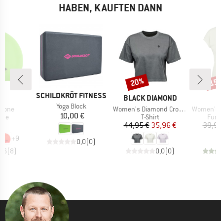
HABEN, KAUFTEN DANN
20%
15
Rabatt
Raba
MARKE
SCHILDKRÖT FITNESS
E
MARKE
A
BLACK DIAMOND
Artikel
Yoga Block
Artikel
Artikel
licone
Women's Diamond Crop S/S Tee
Women's Performance
Preis
10,00 €
gruppe
Produktgruppe
Prod
ppe
T-Shirt
Funk
eis
Preis
reduzierter Preis
€
44,95 €
35,96 €
39,95
+
9
0,0
(
0
)
4,6
(
8
)
0,0
(
0
)