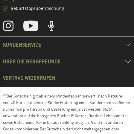
Geburtstagsüberraschung
KUNDENSERVICE
ÜBER DIE BERGFREUNDE
VERTRAG WIDERRUFEN
**Der Gutschein gilt ab einem Mindestabnahmewert (nach Retoure)
von 40 Euro. Gutscheine für die Erstellung eines Kundenkontos können
nur einmal pro Person und Bestellung eingelöst werden. Nicht
anwendbar auf die Kategorien Bücher & Karten, Outdoor Lebensmittel
sowie Gutscheine. Keine Barauszahlung möglich. Nicht mit anderen
Codes kombinierbar. Der Gutschein darf nicht weitergegeben oder