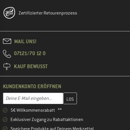
Zertifizierter Retourenprozess
MAIL UNS!
07121/70 12 0
KAUF BEWUSST
KUNDENKONTO ERÖFFNEN
Gib hier deine E-Mail-Adresse ein und erstelle im nächsten Schri
E-Mail-Adresse
5€ Willkommensrabatt **
Exklusiver Zugang zu Rabattaktionen
Speichere Produkte auf Deinem Merkzettel