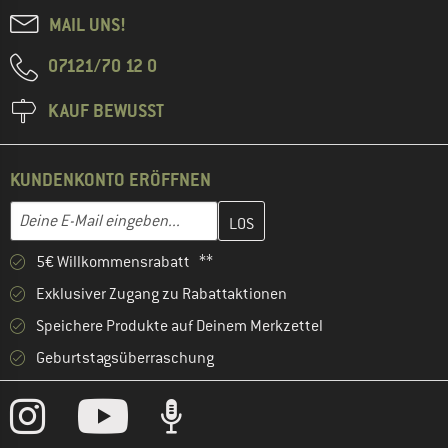
MAIL UNS!
07121/70 12 0
KAUF BEWUSST
KUNDENKONTO ERÖFFNEN
Gib hier deine E-Mail-Adresse ein und erstelle im nächsten Schri
E-Mail-Adresse
5€ Willkommensrabatt **
Exklusiver Zugang zu Rabattaktionen
Speichere Produkte auf Deinem Merkzettel
Geburtstagsüberraschung