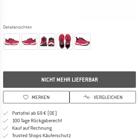
Detailansichten
NICHT MEHR LIEFERBAR
MERKEN
VERGLEICHEN
Finde mehr Informationen zu den Versan
Portofrei ab 69 € (DE)
Gehe hier zu den Rückgabe-Richtlinie
100 Tage Rückgaberecht
Finde die Zahlungs-Infos hier! Öffnet sich 
Kauf auf Rechnung
Finde alle Infos hier!
Trusted Shops Käuferschutz