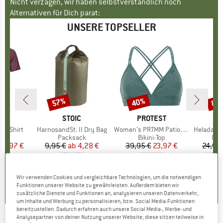
Nicht verzagen, wir haben selbstverständlich noch
Alternativen für Dich parat:
UNSERE TOPSELLER
57%
40%
80
Rabatt
Rabatt
Raba
E
OX
MARKE
STOIC
MARKE
PROTEST
k T-Shirt
Artikel
HarnosandSt. II Dry Bag
Artikel
Women's PRTMM Patio Triangle
Artikel
HeladagenSt. Insulated
gruppe
irt
Produktgruppe
Packsack
Produktgruppe
Bikini-Top
Pro
Isol
eis
duzierter Preis
62,97 €
9,95 €
ab
Preis
reduzierter Preis
4,28 €
39,95 €
Preis
reduzierter Preis
23,97 €
24,95
4,3
(
3
)
5,0
(
2
)
4,9
(
23
)
Wir verwenden Cookies und vergleichbare Technologien, um die notwendigen
Funktionen unserer Website zu gewährleisten. Außerdem bieten wir
zusätzliche Dienste und Funktionen an, analysieren unseren Datenverkehr,
um Inhalte und Werbung zu personalisieren, bzw. Social Media-Funktionen
bereitzustellen. Dadurch erfahren auch unsere Social Media-, Werbe- und
Analysepartner von deiner Nutzung unserer Website; diese sitzen teilweise in