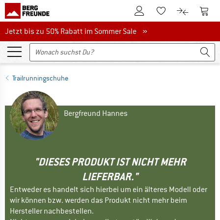
Zum Kundenkonto
Zum 
Zum Merkzettel.
Zum Produk
Jetzt bis zu 50% Rabatt im Sommer Sale
Jetzt bis zu 50% Rabatt im Sommer Sale »
Trailrunningschuhe
Bergfreund Hannes
"DIESES PRODUKT IST NICHT MEHR
LIEFERBAR."
Entweder es handelt sich hierbei um ein älteres Modell oder
wir können bzw. werden das Produkt nicht mehr beim
Hersteller nachbestellen.