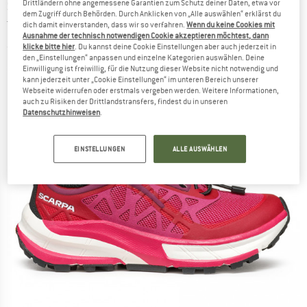
SCARPA
-
Kid's Golden Gate All-Terrain -
Drittländern ohne angemessene Garantien zum Schutz deiner Daten, etwa vor
dem Zugriff durch Behörden. Durch Anklicken von „Alle auswählen“ erklärst du
Trailrunningschuhe
dich damit einverstanden, dass wir so verfahren.
Wenn du keine Cookies mit
Ausnahme der technisch notwendigen Cookie akzeptieren möchtest, dann
klicke bitte hier
. Du kannst deine Cookie Einstellungen aber auch jederzeit in
(0)
den „Einstellungen“ anpassen und einzelne Kategorien auswählen. Deine
Einwilligung ist freiwillig, für die Nutzung dieser Website nicht notwendig und
kann jederzeit unter „Cookie Einstellungen“ im unteren Bereich unserer
Webseite widerrufen oder erstmals vergeben werden. Weitere Informationen,
auch zu Risiken der Drittlandstransfers, findest du in unseren
Datenschutzhinweisen
.
EINSTELLUNGEN
ALLE AUSWÄHLEN