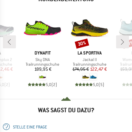
30%
40
Rabatt
Raba
KE
MARKE
MARKE
A
DYNAFIT
LA SPORTIVA
Artikel
Artikel
Artike
plux 2
Sky DNA
Jackal II
Wome
ppe
Produktgruppe
Produktgruppe
Produk
gschuhe
Trailrunningschuhe
Trailrunningschuhe
Trailr
eis
duzierter Preis
Preis
Preis
reduzierter Preis
12,46 €
189,95 €
174,95 €
122,47 €
159,9
5,0
(
2
)
5,0
(
2
)
5,0
(
5
)
WAS SAGST DU DAZU?
STELLE EINE FRAGE