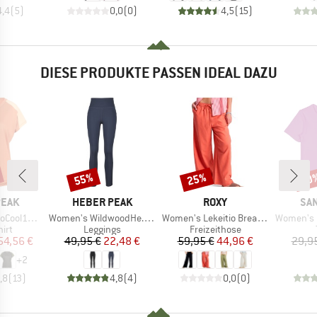
4,4
(
5
)
0,0
(
0
)
4,5
(
15
)
DIESE PRODUKTE PASSEN IDEAL DAZU
55%
25%
60
Rabatt
Rabatt
Raba
MARKE
MARKE
MA
PEAK
HEBER PEAK
ROXY
SAN
Artikel
Artikel
Artikel
enHe. T-Shirt
Women's WildwoodHe. Tights
Women's Lekeitio Break Mid Pant
Women's Ringed
gruppe
Produktgruppe
Produktgruppe
irt
Leggings
Freizeithose
eis
duzierter Preis
Preis
reduzierter Preis
Preis
reduzierter Preis
54,56 €
49,95 €
22,48 €
59,95 €
44,96 €
29,9
+
2
,8
(
13
)
4,8
(
4
)
0,0
(
0
)