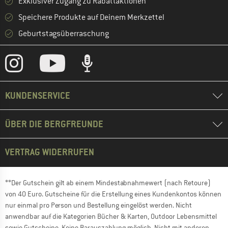
Exklusiver Zugang zu Rabattaktionen
Speichere Produkte auf Deinem Merkzettel
Geburtstagsüberraschung
KUNDENSERVICE
ÜBER DIE BERGFREUNDE
VERTRAG WIDERRUFEN
**Der Gutschein gilt ab einem Mindestabnahmewert (nach Retoure)
von 40 Euro. Gutscheine für die Erstellung eines Kundenkontos können
nur einmal pro Person und Bestellung eingelöst werden. Nicht
anwendbar auf die Kategorien Bücher & Karten, Outdoor Lebensmittel
sowie Gutscheine. Keine Barauszahlung möglich. Nicht mit anderen