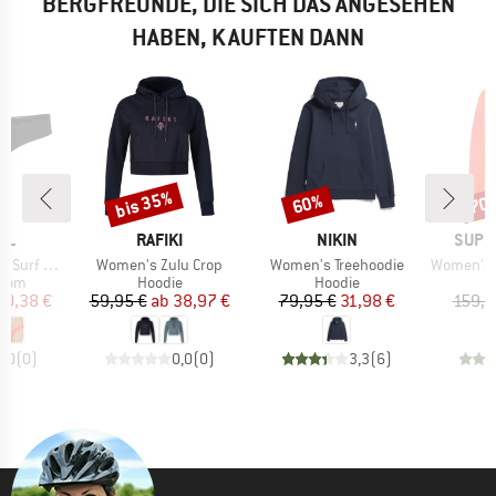
BERGFREUNDE, DIE SICH DAS ANGESEHEN
HABEN, KAUFTEN DANN
bis 35%
60%
70
Rabatt
Rabatt
Raba
MARKE
MARKE
MARK
RL
RAFIKI
NIKIN
SUPE
Artikel
Artikel
Artikel
heeky Pant
Women's Zulu Crop
Women's Treehoodie
Women's Fe
ruppe
Produktgruppe
Produktgruppe
ttom
Hoodie
Hoodie
eis
duzierter Preis
Preis
reduzierter Preis
Preis
reduzierter Preis
10,38 €
59,95 €
ab
38,97 €
79,95 €
31,98 €
159,9
0,0
(
0
)
0,0
(
0
)
3,3
(
6
)