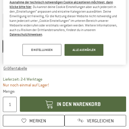
Ausnahme der technisch notwendigen Cookie akzeptieren möchtest, dann
klicke bitte hier
. Du kannst deine Cookie Einstellungen aber auch jederzeit in
Farbe:
Black Acid Wash
den „Einstellungen“ anpassen und einzelne Kategorien auswählen. Deine
Einwilligung ist freiwillig, für die Nutzung dieser Website nicht notwendig und
kann jederzeit unter „Cookie Einstellungen“ im unteren Bereich unserer
Webseite widerrufen oder erstmals vergeben werden. Weitere Informationen,
auch zu Risiken der Drittlandstransfers, findest du in unseren
60%
Datenschutzhinweisen
.
Größe: UK
6
UK
6
UK
8
UK
10
UK
12
UK
14
EINSTELLUNGEN
ALLE AUSWÄHLEN
UK
16
Größentabelle
Der Link öffnet sich in einer Infobox und beinhaltet
Lieferzeit: 2-4 Werktage
Nur noch einmal auf Lager!
Menge:
IN DEN WARENKORB
MERKEN
VERGLEICHEN