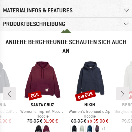
MATERIALINFOS & FEATURES
PRODUKTBESCHREIBUNG
ANDERE BERGFREUNDE SCHAUTEN SICH AUCH
AN
bis 60%
60%
70
Rabatt
Rabatt
Raba
MARKE
MARKE
MAR
NIA
SANTA CRUZ
NIKIN
BER
Artikel
Artikel
Artikel
sential Hoody
Women's Imprint Moon Dot Hood
Women's Treehoodie Zip
Bergfreund
ktgruppe
Produktgruppe
Produktgruppe
e
Hoodie
Hoodie
eis
duzierter Preis
Preis
reduzierter Preis
Preis
reduzierter Preis
6,98 €
79,95 €
31,98 €
89,95 €
ab
35,98 €
79,9
+
1