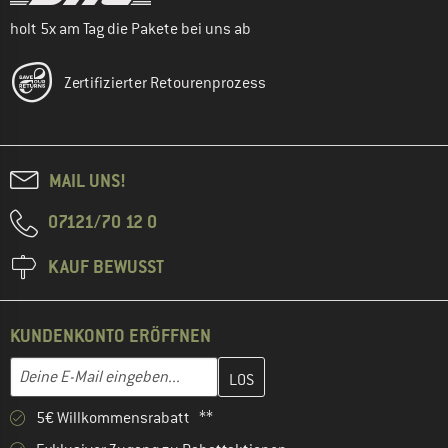
holt 5x am Tag die Pakete bei uns ab
Zertifizierter Retourenprozess
MAIL UNS!
07121/70 12 0
KAUF BEWUSST
KUNDENKONTO ERÖFFNEN
Gib hier deine E-Mail-Adresse ein und erstelle im nächsten Schri
E-Mail-Adresse
5€ Willkommensrabatt **