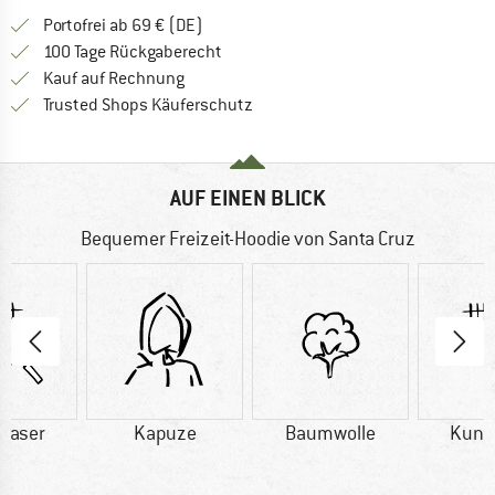
Finde mehr Informationen zu den Versan
Portofrei ab 69 € (DE)
Gehe hier zu den Rückgabe-Richtlinie
100 Tage Rückgaberecht
Finde die Zahlungs-Infos hier! Öffnet sich 
Kauf auf Rechnung
Finde alle Infos hier!
Trusted Shops Käuferschutz
AUF EINEN BLICK
Bequemer Freizeit-Hoodie von Santa Cruz
faser
Kapuze
Baumwolle
Kuns