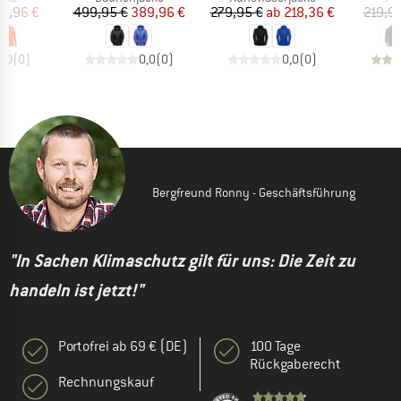
eis
duzierter Preis
Preis
reduzierter Preis
Preis
reduzierter Preis
11,96 €
499,95 €
389,96 €
279,95 €
ab
218,36 €
219,9
0,0
(
0
)
0,0
(
0
)
0,0
(
0
)
Bergfreund Ronny - Geschäftsführung
"In Sachen Klimaschutz gilt für uns: Die Zeit zu
handeln ist jetzt!"
Portofrei ab 69 € (DE)
100 Tage
Rückgaberecht
Rechnungskauf