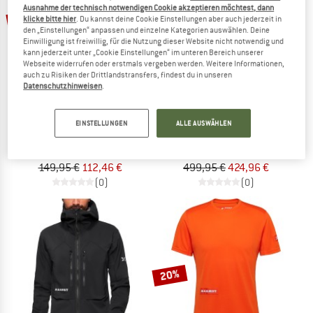
Ausnahme der technisch notwendigen Cookie akzeptieren möchtest, dann
25%
15%
klicke bitte hier
. Du kannst deine Cookie Einstellungen aber auch jederzeit in
den „Einstellungen“ anpassen und einzelne Kategorien auswählen. Deine
Einwilligung ist freiwillig, für die Nutzung dieser Website nicht notwendig und
kann jederzeit unter „Cookie Einstellungen“ im unteren Bereich unserer
Webseite widerrufen oder erstmals vergeben werden. Weitere Informationen,
auch zu Risiken der Drittlandstransfers, findest du in unseren
Datenschutzhinweisen
.
MAMMUT
MAMMUT
EINSTELLUNGEN
ALLE AUSWÄHLEN
Eiger Nordwand Advanced First Layer Half Zip
Women's Eiger Nordwand 28
Fleecejacke
Tourenrucksack
149,95 €
112,46 €
499,95 €
424,96 €
(0)
(0)
20%