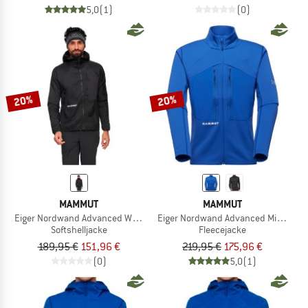
5,0
(1)
(0)
20%
20%
MAMMUT
MAMMUT
Eiger Nordwand Advanced Windbreaker Hooded Jacket
Eiger Nordwand Advanced Midlayer 
Softshelljacke
Fleecejacke
189,95 €
151,96 €
219,95 €
175,96 €
(0)
5,0
(1)