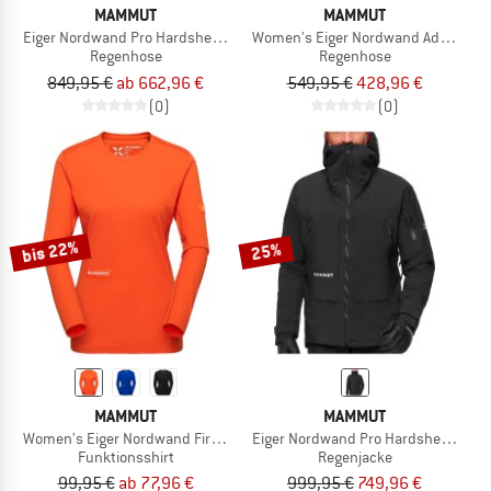
MAMMUT
MAMMUT
Eiger Nordwand Pro Hardshell Pants
Women's Eiger Nordwand Advanced 
Regenhose
Regenhose
849,95 €
ab 662,96 €
549,95 €
428,96 €
(0)
(0)
bis 22%
25%
MAMMUT
MAMMUT
Women's Eiger Nordwand First Layer Longsleeve
Eiger Nordwand Pro Hardshell Hood
Funktionsshirt
Regenjacke
99,95 €
ab 77,96 €
999,95 €
749,96 €