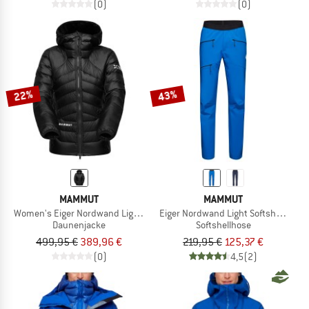
(0)
(0)
22%
43%
MAMMUT
MAMMUT
Women's Eiger Nordwand Light Down IN Hooded
Eiger Nordwand Light Softshell Pant
Daunenjacke
Softshellhose
499,95 €
389,96 €
219,95 €
125,37 €
(0)
4,5
(2)