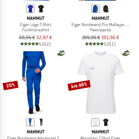
MAMMUT
MAMMUT
Eiger Logo T-Shirt
Eiger Nordwand Pro Midlayer Air Ho
Funktionsshirt
Fleecejacke
59,95 €
32,97 €
239,95 €
191,96 €
5,0
(2)
5,0
(1)
bis 46%
20%
MAMMUT
MAMMUT
Eiger Nordwand Advanced Softshell Pants
Mountain T-Shirt Eiger