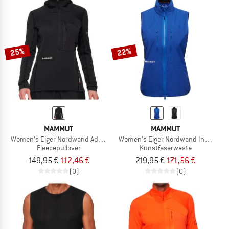
25%
22%
MAMMUT
MAMMUT
Women's Eiger Nordwand Advanced FL Half Zip
Women's Eiger Nordwand Insulation F
Fleecepullover
Kunstfaserweste
149,95 €
112,46 €
219,95 €
171,56 €
(0)
(0)