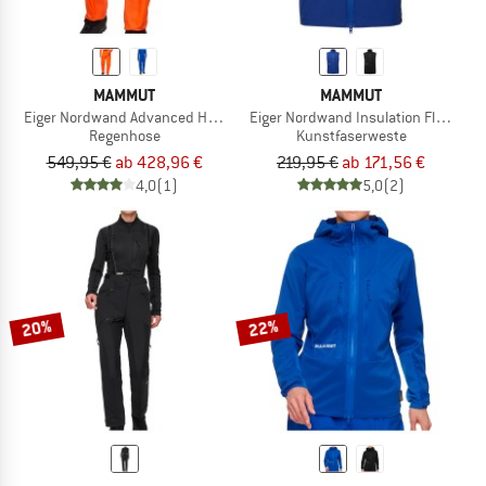
MAMMUT
MAMMUT
Eiger Nordwand Advanced Hardshell Pants
Eiger Nordwand Insulation Flex Air V
Regenhose
Kunstfaserweste
549,95 €
ab 428,96 €
219,95 €
ab 171,56 €
4,0
(1)
5,0
(2)
20%
22%