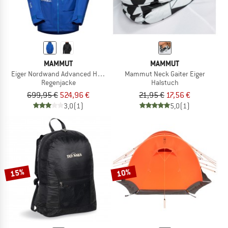
MAMMUT
MAMMUT
Eiger Nordwand Advanced Hardshell Hooded Jacket
Mammut Neck Gaiter Eiger
Regenjacke
Halstuch
699,95 €
524,96 €
21,95 €
17,56 €
3,0
(1)
5,0
(1)
15%
10%