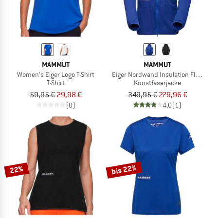
MAMMUT
MAMMUT
Women's Eiger Logo T-Shirt
Eiger Nordwand Insulation Flex Air 
T-Shirt
Kunstfaserjacke
59,95 €
29,98 €
349,95 €
279,96 €
(0)
4,0
(1)
bis 22%
22%