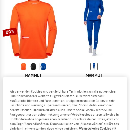
20%
MAMMUT
MAMMUT
Eiger Nordwand First Layer Longsleeve
Women's Eiger Nordwand Advanced F
Funktionsshirt
Fleecehose
Wir verwenden Cookies und vergleichbare Technologien, um die notwendigen
99,95 €
79,96 €
119,95 €
Funktionen unserer Website zu gewährleisten. Außerdem bieten wir
5,0
(2)
(0)
zusätzliche Dienste und Funktionen an, analysieren unseren Datenverkehr,
um Inhalte und Werbung zu personalisieren, bzw. Social Media-Funktionen
bereitzustellen. Dadurch erfahren auch unsere Social Media-, Werbe- und
Analysepartner von deiner Nutzung unserer Website; diese sitzen teilweise in
Drittländern ohne angemessene Garantien zum Schutz deiner Daten, etwa vor
dem Zugriff durch Behörden. Durch Anklicken von „Alle auswählen“ erklärst du
dich damit einverstanden, dass wir so verfahren.
Wenn du keine Cookies mit