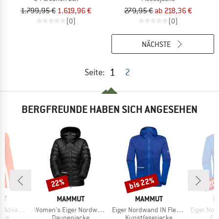
1.799,95 €
1.619,96 €
279,95 €
ab 218,36 €
(0)
(0)
NÄCHSTE
1
Seite:
2
BERGFREUNDE HABEN SICH ANGESEHEN
bis 22%
22%
20
Rabatt
Rabatt
Raba
E
MARKE
MARKE
M
UT
MAMMUT
MAMMUT
M
Artikel
Artikel
Artikel
 Half Zip Pull
Women's Eiger Nordwand Light Down IN Hooded
Eiger Nordwand IN Flex Air Hybrid Hooded Jacket
Eiger Nordwand Adv
gruppe
Produktgruppe
Produktgruppe
Pr
cke
Daunenjacke
Kunstfaserjacke
Fl