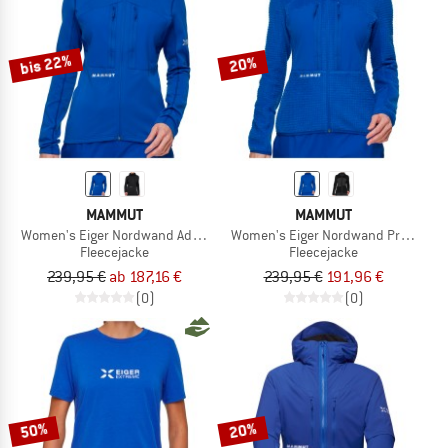
bis 22%
20%
MAMMUT
MAMMUT
Women's Eiger Nordwand Advanced ML Hooded Jacket
Women's Eiger Nordwand Pro Midlay
Fleecejacke
Fleecejacke
239,95 €
ab 187,16 €
239,95 €
191,96 €
(0)
(0)
50%
20%