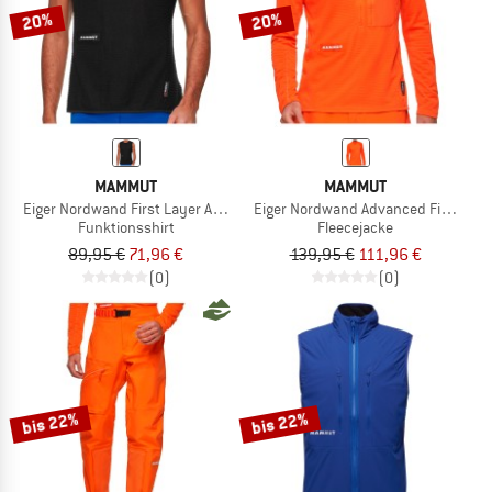
20%
20%
MAMMUT
MAMMUT
Eiger Nordwand First Layer Air Mesh Vest
Eiger Nordwand Advanced First Layer 
Funktionsshirt
Fleecejacke
89,95 €
71,96 €
139,95 €
111,96 €
(0)
(0)
bis 22%
bis 22%