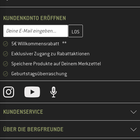
KUNDENKONTO ERÖFFNEN
Gib hier deine E-Mail-Adresse ein und erstelle im nächsten Schri
E-Mail-Adresse
5€ Willkommensrabatt **
Exklusiver Zugang zu Rabattaktionen
Speichere Produkte auf Deinem Merkzettel
Geburtstagsüberraschung
KUNDENSERVICE
ÜBER DIE BERGFREUNDE