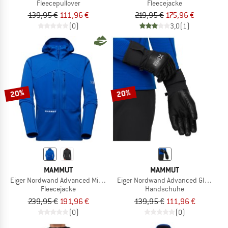
Fleecepullover
Fleecejacke
139,95 €
111,96 €
219,95 €
175,96 €
(0)
3,0
(1)
20%
20%
MAMMUT
MAMMUT
Eiger Nordwand Advanced Midlayer Hooded Jacket
Eiger Nordwand Advanced Glove
Fleecejacke
Handschuhe
239,95 €
191,96 €
139,95 €
111,96 €
(0)
(0)