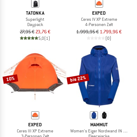
TATONKA
EXPED
Superlight
Ceres IV XP Extreme
Daypack
4-Personen Zelt
27,95 €
23,76 €
1.999,95 €
1.799,96 €
5,0
(1)
(0)
bis 22%
10%
EXPED
MAMMUT
Ceres III XP Extreme
Women's Eiger Nordwand IN Flex Air 
3-Personen Zelt
Fleecejacke