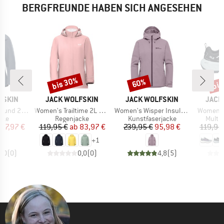
BERGFREUNDE HABEN SICH ANGESEHEN
bis 30%
bis
60%
Rabatt
Rabatt
Raba
MARKE
MARKE
MARK
FSKIN
JACK WOLFSKIN
JACK WOLFSKIN
JACK
Artikel
Artikel
Artikel
2L Jacket
Women's Trailtime 2L Jacket
Women's Wisper Insulated Jacket
Women's 
gruppe
Produktgruppe
Produktgruppe
Produ
cke
Regenjacke
Kunstfaserjacke
Multi
eis
duzierter Preis
Preis
reduzierter Preis
Preis
reduzierter Preis
97,97 €
119,95 €
ab
83,97 €
239,95 €
95,98 €
119,95
+
1
0,0
(
0
)
0,0
(
0
)
4,8
(
5
)