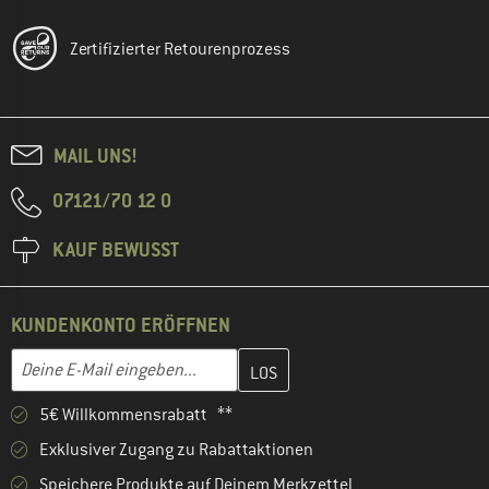
Zertifizierter Retourenprozess
MAIL UNS!
07121/70 12 0
KAUF BEWUSST
KUNDENKONTO ERÖFFNEN
Gib hier deine E-Mail-Adresse ein und erstelle im nächsten Schri
E-Mail-Adresse
5€ Willkommensrabatt **
Exklusiver Zugang zu Rabattaktionen
Speichere Produkte auf Deinem Merkzettel