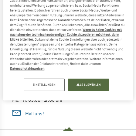
zusätzliche Dienste und Funktionen an, analysieren unseren Datenverkehr,
suche nach der Marke
um Inhalte und Werbung zu personalisieren, bzw. Social Media-Funktionen
bereitzustellen. Dadurch erfahren auch unsere Social Media-, Werbe- und
Analysepartner von deiner Nutzung unserer Website; diese sitzen teilweise in
Drittländern ohne angemessene Garantien zum Schutz deiner Daten, etwa vor
dem Zugriff durch Behörden. Durch Anklicken von „Alle auswählen“ erklärst du
dich damit einverstanden, dass wir so verfahren.
Wenn du keine Cookies mit
Ausnahme der technisch notwendigen Cookie akzeptieren möchtest, dann
klicke bitte hier
. Du kannst deine Cookie Einstellungen aber auch jederzeit in
den „Einstellungen“ anpassen und einzelne Kategorien auswählen. Deine
Einwilligung ist freiwillig, für die Nutzung dieser Website nicht notwendig und
kann jederzeit unter „Cookie Einstellungen“ im unteren Bereich unserer
Webseite widerrufen oder erstmals vergeben werden. Weitere Informationen,
auch zu Risiken der Drittlandstransfers, findest du in unseren
Frag unseren Experten
Datenschutzhinweisen
.
Bergfreund Max
EINSTELLUNGEN
ALLE AUSWÄHLEN
07121/70 12 0
Mo. - Fr. 09:00 - 17:00 Uhr
Mail uns!