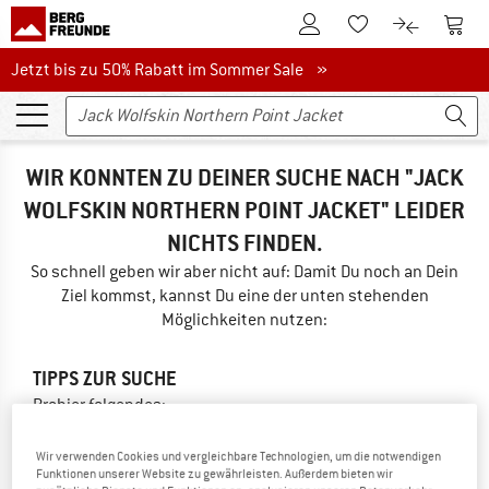
Zum Kundenkonto
Zum 
Zum Merkzettel.
Zum Produk
Jetzt bis zu 50% Rabatt im Sommer Sale
Jetzt bis zu 50% Rabatt im Sommer Sale »
WIR KONNTEN ZU DEINER SUCHE NACH "JACK
WOLFSKIN NORTHERN POINT JACKET" LEIDER
NICHTS FINDEN.
So schnell geben wir aber nicht auf: Damit Du noch an Dein
Ziel kommst, kannst Du eine der unten stehenden
Möglichkeiten nutzen:
TIPPS ZUR SUCHE
Probier folgendes:
Schreibweise überprüfen
Wir verwenden Cookies und vergleichbare Technologien, um die notwendigen
anderer/allgemeinerer Begriff
Funktionen unserer Website zu gewährleisten. Außerdem bieten wir
weniger Suchbegriffe