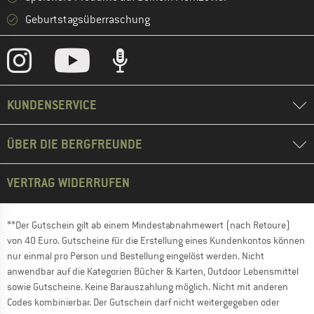
Geburtstagsüberraschung
KUNDENSERVICE
ÜBER DIE BERGFREUNDE
VERTRAG WIDERRUFEN
**Der Gutschein gilt ab einem Mindestabnahmewert (nach Retoure)
von 40 Euro. Gutscheine für die Erstellung eines Kundenkontos können
nur einmal pro Person und Bestellung eingelöst werden. Nicht
anwendbar auf die Kategorien Bücher & Karten, Outdoor Lebensmittel
sowie Gutscheine. Keine Barauszahlung möglich. Nicht mit anderen
Codes kombinierbar. Der Gutschein darf nicht weitergegeben oder