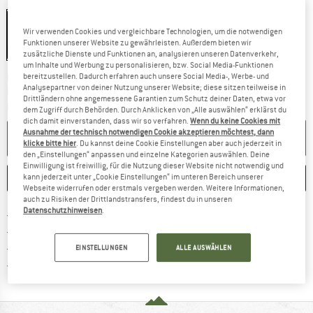
Farbe:
Orange
Wir verwenden Cookies und vergleichbare Technologien, um die notwendigen
Funktionen unserer Website zu gewährleisten. Außerdem bieten wir
20%
zusätzliche Dienste und Funktionen an, analysieren unseren Datenverkehr,
um Inhalte und Werbung zu personalisieren, bzw. Social Media-Funktionen
Der Link öffnet sich in einer Infobox und beinhaltet
bereitzustellen. Dadurch erfahren auch unsere Social Media-, Werbe- und
Lieferzeit: 2-4 Werktage
Analysepartner von deiner Nutzung unserer Website; diese sitzen teilweise in
Nur noch einmal auf Lager!
Drittländern ohne angemessene Garantien zum Schutz deiner Daten, etwa vor
Menge:
dem Zugriff durch Behörden. Durch Anklicken von „Alle auswählen“ erklärst du
dich damit einverstanden, dass wir so verfahren.
Wenn du keine Cookies mit
Ausnahme der technisch notwendigen Cookie akzeptieren möchtest, dann
IN DEN WARENKORB
klicke bitte hier
. Du kannst deine Cookie Einstellungen aber auch jederzeit in
den „Einstellungen“ anpassen und einzelne Kategorien auswählen. Deine
Einwilligung ist freiwillig, für die Nutzung dieser Website nicht notwendig und
MERKEN
VERGLEICHEN
kann jederzeit unter „Cookie Einstellungen“ im unteren Bereich unserer
Webseite widerrufen oder erstmals vergeben werden. Weitere Informationen,
auch zu Risiken der Drittlandstransfers, findest du in unseren
Datenschutzhinweisen
.
Finde mehr Informationen zu den Versan
Portofrei ab 69 € (DE)
Gehe hier zu den Rückgabe-Richtlinie
100 Tage Rückgaberecht
Finde die Zahlungs-Infos hier! Öffnet sich 
Kauf auf Rechnung
EINSTELLUNGEN
ALLE AUSWÄHLEN
Finde alle Infos hier!
Trusted Shops Käuferschutz