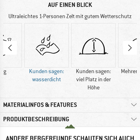
AUF EINEN BLICK
Ultraleichtes 1-Personen Zelt mit gutem Wetterschutz
0 g
Kunden sagen:
Kunden sagen:
Mehrere
wasserdicht
viel Platz in der
Höhe
MATERIALINFOS & FEATURES
PRODUKTBESCHREIBUNG
ANDERE BERGFREUNDE SCHAUTEN SICH AUCH