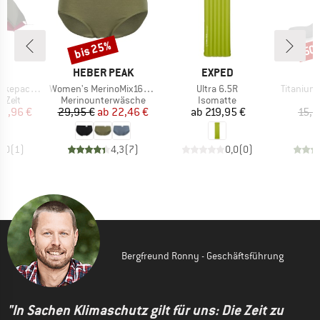
bis 25%
50
Rabatt
Raba
KE
MARKE
MARKE
HEBER PEAK
EXPED
Artikel
Artikel
Artikel
epack 1
Women's MerinoMix165 PineconeHe. Hipster
Ultra 6.5R
Titanium
ruppe
Produktgruppe
Produktgruppe
 Zelt
Merinounterwäsche
Isomatte
eis
duzierter Preis
Preis
reduzierter Preis
Preis
9,96 €
29,95 €
ab
22,46 €
ab
219,95 €
15,9
5,0
(
1
)
4,3
(
7
)
0,0
(
0
)
Bergfreund Ronny - Geschäftsführung
"In Sachen Klimaschutz gilt für uns: Die Zeit zu