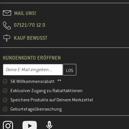
MAIL UNS!
07121/70 12 0
KAUF BEWUSST
KUNDENKONTO ERÖFFNEN
Gib hier deine E-Mail-Adresse ein und erstelle im nächsten Schri
E-Mail-Adresse
5€ Willkommensrabatt **
Exklusiver Zugang zu Rabattaktionen
Speichere Produkte auf Deinem Merkzettel
Geburtstagsüberraschung