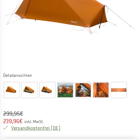
Detailansichten
Ursprünglicher Preis :
Preis:
299,95
€
239,96
€
inkl. MwSt.
Deutschland. Informationen zu den Ver
Versandkostenfrei
(DE)