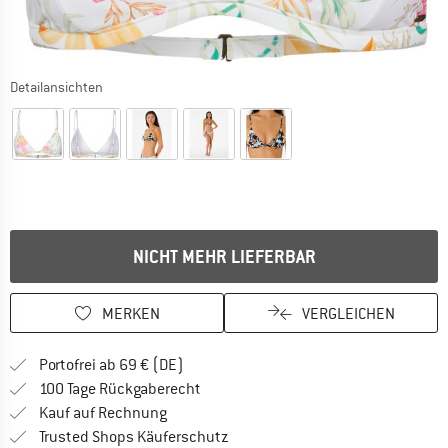
Detailansichten
NICHT MEHR LIEFERBAR
MERKEN
VERGLEICHEN
Finde mehr Informationen zu den Versan
Portofrei ab 69 € (DE)
Gehe hier zu den Rückgabe-Richtlinie
100 Tage Rückgaberecht
Finde die Zahlungs-Infos hier! Öffnet sich 
Kauf auf Rechnung
Finde alle Infos hier!
Trusted Shops Käuferschutz