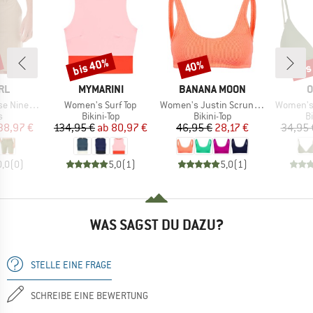
bis 40%
bis
40%
Rabatt
Rabatt
Raba
MARKE
MARKE
M
RL
MYMARINI
BANANA MOON
O
Artikel
Artikel
Artikel
Nineteen
Women's Surf Top
Women's Justin Scrunchy
Women's 
ktgruppe
Produktgruppe
Produktgruppe
P
s
Bikini-Top
Bikini-Top
Bi
eis
duzierter Preis
Preis
reduzierter Preis
Preis
reduzierter Preis
38,97 €
134,95 €
ab
80,97 €
46,95 €
28,17 €
34,95 
0,0
(
0
)
5,0
(
1
)
5,0
(
1
)
WAS SAGST DU DAZU?
STELLE EINE FRAGE
SCHREIBE EINE BEWERTUNG