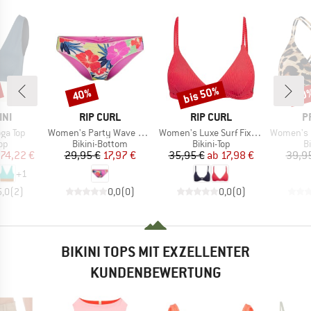
bis 50%
40%
40
Rabatt
Rabatt
Raba
MARKE
MARKE
M
INI
RIP CURL
RIP CURL
P
Artikel
Artikel
Artikel
ga Top
Women's Party Wave Cheeky Hipster Pant
Women's Luxe Surf Fixed Tri
Women's MIXSuper
tgruppe
Produktgruppe
Produktgruppe
P
Top
Bikini-Bottom
Bikini-Top
Bi
eis
duzierter Preis
Preis
reduzierter Preis
Preis
reduzierter Preis
74,22 €
29,95 €
17,97 €
35,95 €
ab
17,98 €
39,9
+
1
5,0
(
2
)
0,0
(
0
)
0,0
(
0
)
BIKINI TOPS MIT EXZELLENTER
KUNDENBEWERTUNG