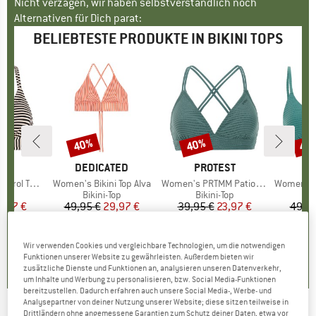
Nicht verzagen, wir haben selbstverständlich noch
Alternativen für Dich parat:
BELIEBTESTE PRODUKTE IN BIKINI TOPS
40%
40%
40
Rabatt
Rabatt
Raba
E
ST
MARKE
DEDICATED
MARKE
PROTEST
M
P
e Bikini Top
Artikel
Women's Bikini Top Alva
Artikel
Women's PRTMM Patio Triangle
Artikel
Women's MIXCame
tgruppe
Top
Produktgruppe
Bikini-Top
Produktgruppe
Bikini-Top
P
Bi
eis
duzierter Preis
5,97 €
49,95 €
Preis
reduzierter Preis
29,97 €
39,95 €
Preis
reduzierter Preis
23,97 €
49,95
+
6
0,0
(
0
)
4,6
(
23
)
4,9
(
23
)
Wir verwenden Cookies und vergleichbare Technologien, um die notwendigen
Funktionen unserer Website zu gewährleisten. Außerdem bieten wir
zusätzliche Dienste und Funktionen an, analysieren unseren Datenverkehr,
um Inhalte und Werbung zu personalisieren, bzw. Social Media-Funktionen
bereitzustellen. Dadurch erfahren auch unsere Social Media-, Werbe- und
Analysepartner von deiner Nutzung unserer Website; diese sitzen teilweise in
Drittländern ohne angemessene Garantien zum Schutz deiner Daten, etwa vor