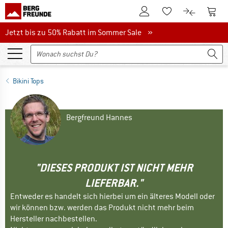
Zum Kundenkonto
Zum 
Zum Merkzettel.
Zum Produk
Jetzt bis zu 50% Rabatt im Sommer Sale
Jetzt bis zu 50% Rabatt im Sommer Sale »
Bikini Tops
Bergfreund Hannes
"DIESES PRODUKT IST NICHT MEHR
LIEFERBAR."
Entweder es handelt sich hierbei um ein älteres Modell oder
wir können bzw. werden das Produkt nicht mehr beim
Hersteller nachbestellen.