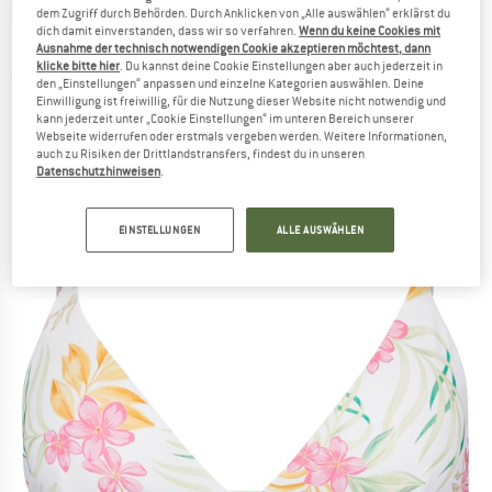
RIP CURL
-
Women's Sundance Tri Top -
dem Zugriff durch Behörden. Durch Anklicken von „Alle auswählen“ erklärst du
dich damit einverstanden, dass wir so verfahren.
Wenn du keine Cookies mit
Bikini-Top
Ausnahme der technisch notwendigen Cookie akzeptieren möchtest, dann
klicke bitte hier
. Du kannst deine Cookie Einstellungen aber auch jederzeit in
(0)
den „Einstellungen“ anpassen und einzelne Kategorien auswählen. Deine
Einwilligung ist freiwillig, für die Nutzung dieser Website nicht notwendig und
kann jederzeit unter „Cookie Einstellungen“ im unteren Bereich unserer
Webseite widerrufen oder erstmals vergeben werden. Weitere Informationen,
auch zu Risiken der Drittlandstransfers, findest du in unseren
Datenschutzhinweisen
.
EINSTELLUNGEN
ALLE AUSWÄHLEN