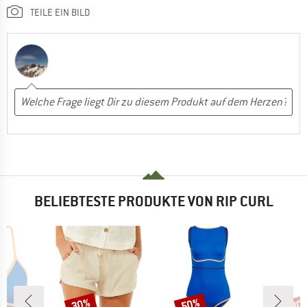
TEILE EIN BILD
BELIEBTESTE PRODUKTE VON RIP CURL
30%
50%
30
Rabatt
Rabatt
Raba