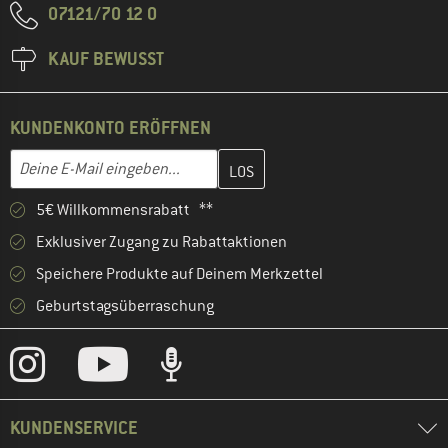
07121/70 12 0
KAUF BEWUSST
KUNDENKONTO ERÖFFNEN
Gib hier deine E-Mail-Adresse ein und erstelle im nächsten Schri
E-Mail-Adresse
5€ Willkommensrabatt **
Exklusiver Zugang zu Rabattaktionen
Speichere Produkte auf Deinem Merkzettel
Geburtstagsüberraschung
KUNDENSERVICE