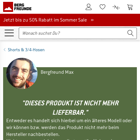
Zum Kundenkonto
Zum 
Zum Merkzettel.
Zum Produk
Jetzt bis zu 50% Rabatt im Sommer Sale
Jetzt bis zu 50% Rabatt im Sommer Sale »
Shorts & 3/4-Hosen
Bergfreund Max
"DIESES PRODUKT IST NICHT MEHR
LIEFERBAR."
Entweder es handelt sich hierbei um ein älteres Modell oder
wir können bzw. werden das Produkt nicht mehr beim
Hersteller nachbestellen.