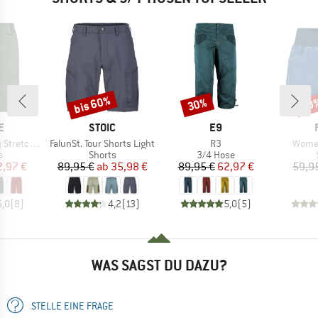
bis 60%
30%
20
Rabatt
Rabatt
Raba
E
MARKE
MARKE
E
STOIC
E9
Artikel
Artikel
Artikel
 Shorts II
FalunSt. Tour Shorts Light
R3
Women
ktgruppe
Produktgruppe
Produktgruppe
s
Shorts
3/4 Hose
eis
duzierter Preis
Preis
reduzierter Preis
Preis
reduzierter Preis
2,97 €
89,95 €
ab
35,98 €
89,95 €
62,97 €
59,9
5,0
(
8
)
4,2
(
13
)
5,0
(
5
)
WAS SAGST DU DAZU?
STELLE EINE FRAGE