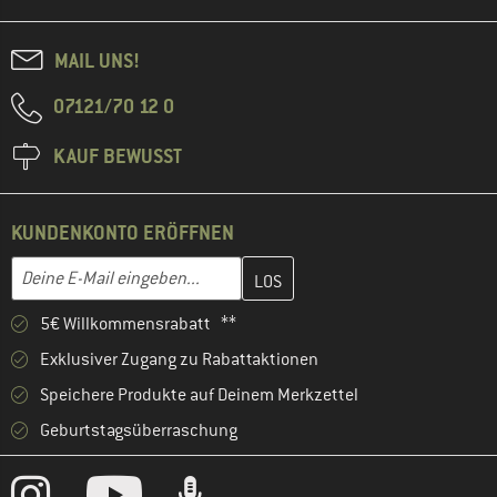
MAIL UNS!
07121/70 12 0
KAUF BEWUSST
KUNDENKONTO ERÖFFNEN
Gib hier deine E-Mail-Adresse ein und erstelle im nächsten Schri
E-Mail-Adresse
5€ Willkommensrabatt **
Exklusiver Zugang zu Rabattaktionen
Speichere Produkte auf Deinem Merkzettel
Geburtstagsüberraschung