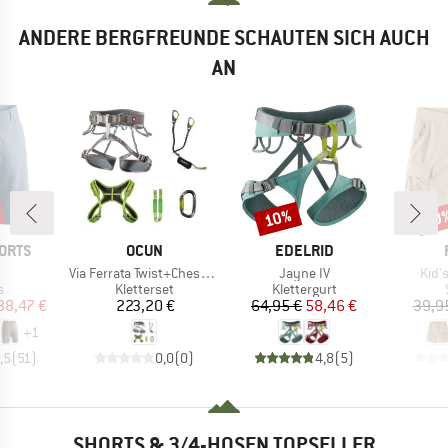
ANDERE BERGFREUNDE SCHAUTEN SICH AUCH
AN
10%
30
Rabatt
Raba
MARKE
MARKE
ORTS
OCUN
EDELRID
el
Artikel
Artikel
Artik
Via Ferrata Twist+Chest Set
Jayne IV
Kid'
ktgruppe
Produktgruppe
Produktgruppe
s
Kletterset
Klettergurt
eis
duzierter Preis
Preis
Preis
reduzierter Preis
38,47 €
223,20 €
64,95 €
58,46 €
39,9
+
1
,5
(
51
)
0,0
(
0
)
4,8
(
5
)
SHORTS & 3/4-HOSEN TOPSELLER