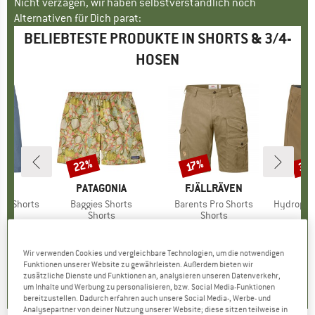
Nicht verzagen, wir haben selbstverständlich noch
Alternativen für Dich parat:
BELIEBTESTE PRODUKTE IN SHORTS & 3/4-
HOSEN
22%
37
17%
Rabatt
Rabatt
Raba
KE
C
MARKE
PATAGONIA
MARKE
FJÄLLRÄVEN
MA
PA
t. Shorts
Artikel
Baggies Shorts
Artikel
Barents Pro Shorts
Artikel
Hydropeak Hybr
ktgruppe
s
Produktgruppe
Shorts
Produktgruppe
Shorts
eis
duzierter Preis
37,98 €
64,95 €
Preis
reduzierter Preis
50,66 €
129,95 €
Preis
reduzierter Preis
107,86 €
84,95
+
2
+
1
Wir verwenden Cookies und vergleichbare Technologien, um die notwendigen
,8
(
26
)
4,8
(
9
)
4,9
(
101
)
Funktionen unserer Website zu gewährleisten. Außerdem bieten wir
zusätzliche Dienste und Funktionen an, analysieren unseren Datenverkehr,
um Inhalte und Werbung zu personalisieren, bzw. Social Media-Funktionen
bereitzustellen. Dadurch erfahren auch unsere Social Media-, Werbe- und
Analysepartner von deiner Nutzung unserer Website; diese sitzen teilweise in