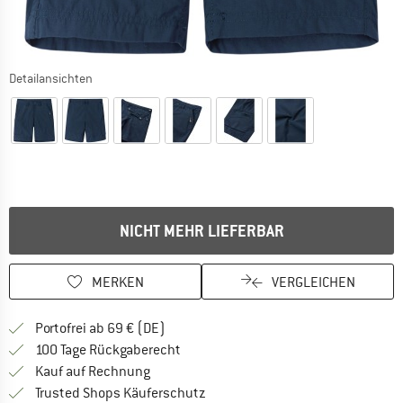
Detailansichten
NICHT MEHR LIEFERBAR
MERKEN
VERGLEICHEN
Finde mehr Informationen zu den Versan
Portofrei ab 69 € (DE)
Gehe hier zu den Rückgabe-Richtlinie
100 Tage Rückgaberecht
Finde die Zahlungs-Infos hier! Öffnet sich 
Kauf auf Rechnung
Finde alle Infos hier!
Trusted Shops Käuferschutz