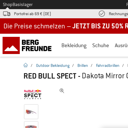
Zum
Shop
Basislager
Portofrei ab 69 € (DE)
Rechnungs
Jetzt bis zu 50% Rabatt im Sommer Sale
Bekleidung
Schuhe
Ausrü
Startseite
/
Outdoor Bekleidung
/
Brillen
/
Fahrradbrillen
/
RED BULL SPECT
-
Dakota Mirror C