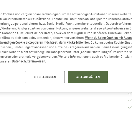
Va
n Cookies und vergleichbare Technologien, um die notwendigen Funktionen unserer Website
n. Außerdem bieten wir zusätzliche Dienste und Funktionen an, analysieren unseren Datenv
Werbung zu personalisieren, bzw. Social Media-Funktionen bereitzustellen. Dadurch erfahren
Li
, Werbe- und Analysepartner von deiner Nutzung unserer Website; diese sitzen teilweise in D
Nu
Garantien zum Schutz deiner Daten, etwa vor dem Zugriff durch Behörden. Durch Anklicken 
rklärst du dich damit einverstanden, dass wir so verfahren.
Wenn du keine Cookies mit Ausn
M
twendigen Cookie akzeptieren möchtest, dann klicke bitte hier
. Du kannst deine Cookie Eins
t in den „Einstellungen“ anpassen und einzelne Kategorien auswählen. Deine Einwilligung ist f
dieser Website nicht notwendig und kann jederzeit unter „Cookie Einstellungen“ im unteren B
errufen oder erstmals vergeben werden. Weitere Informationen, auch zu Risiken der Drittlan
n unseren
Datenschutzhinweisen
.
EINSTELLUNGEN
ALLE AUSWÄHLEN