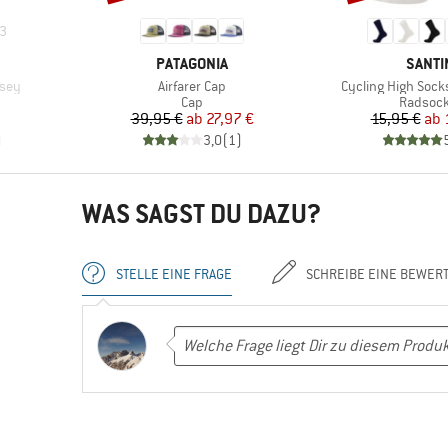
3
MARKE
MARK
PATAGONIA
SANTI
Artikel
Artikel
sey
Airfarer Cap
Cycling High Sock
ppe
Produktgruppe
Produkt
Cap
Radsoc
Preis
reduzierter Preis
Pr
re
39,95 €
ab
27,97 €
15,95 €
ab
)
3,0
(
1
)
WAS SAGST DU DAZU?
STELLE EINE FRAGE
SCHREIBE EINE BEWER