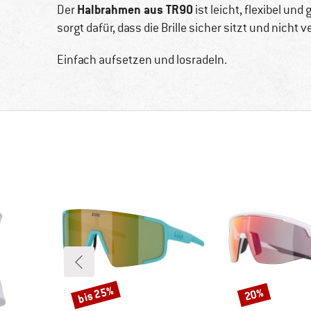
Halbrahmen aus TR90
Der
ist leicht, flexibel und
sorgt dafür, dass die Brille sicher sitzt und nicht
Einfach aufsetzen und losradeln.
bis 25%
20%
Rabatt
Rabatt