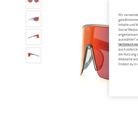
Wir verwende
gewährleiste
Inhalte und 
Social Media-
angemessene 
auswählen“ e
technisch no
auch jederzei
die Nutzung 
Webseite wid
findest du i