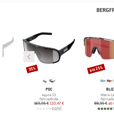
BERGFR
bis 25%
35%
Rabatt
Rabatt
MARKE
MAR
POC
BLIZ
Artikel
Artikel
Aspire S3
Matrix Ca
e
Produktgruppe
Produkt
Fahrradbrille
Fahrradbr
rter Preis
Preis
reduzierter Preis
Pr
re
 €
169,95 €
110,47 €
88,95 €
ab
)
0,0
(
0
)