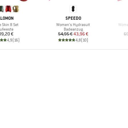
ARKE
MARKE
ALOMON
SPEEDO
l
Artikel
Artike
e Skin 8 Set
Women's Hydrasuit
Women
oduktgruppe
Produktgruppe
ufweste
Badeanzug
Preis
Preis
reduzierter Preis
09,20 €
54,95 €
43,96 €
69
4,9
(
16
)
4,8
(
10
)