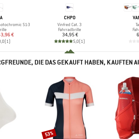
E
MARKE
MA
A
CHPO
VA
Artikel
Ar
hotochromic S1-3
Vinfred Cat. 3
T
gruppe
Produktgruppe
Pro
ille
Fahrradbrille
Fah
eis
duzierter Preis
Preis
43,96 €
34,95 €
6
3,0
(
1
)
5,0
(
1
)
GFREUNDE, DIE DAS GEKAUFT HABEN, KAUFTEN 
53%
Rabatt