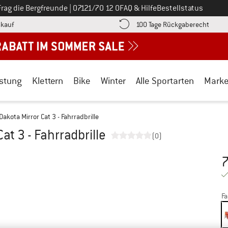
Ruf uns an unter
Frag die Bergfreunde
|
07121/70 12 0
FAQ & Hilfe
Bestellstatus
Finde die Zahlungs-Infos hier! Öffnet sich in einer Infobox
Gehe h
kauf
100 Tage Rückgaberecht
stung
Klettern
Bike
Winter
Alle Sportarten
Mark
Dakota Mirror Cat 3 - Fahrradbrille
at 3 - Fahrradbrille
(0)
7
Pr
Fa