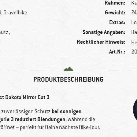
Rahmen:
Ku
Gewicht:
, Gravelbike
24
Extras:
Lo
Sonstige Angaben:
hutz,
Ra
Rechtlicher Hinweis:
He
Art.Nr.:
20
PRODUKTBESCHREIBUNG
ct Dakota Mirror Cat 3
bei sonnigen
nd zuverlässigen Schutz
gorie 3 reduziert Blendungen
, während die
öffnet – perfekt für Deine nächste Bike-Tour.