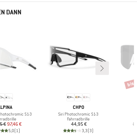
EN DANN
bis 
Rabat
MARKE
MARKE
ALPINA
CHPO
Artikel
Photochromic S1-3
Siri Photochromic S1-3
duktgruppe
Produktgruppe
rradbrille
Fahrradbrille
Preis
reduzierter Preis
Preis
5 €
97,46 €
44,95 €
8
5,0
(
1
)
3,3
(
3
)