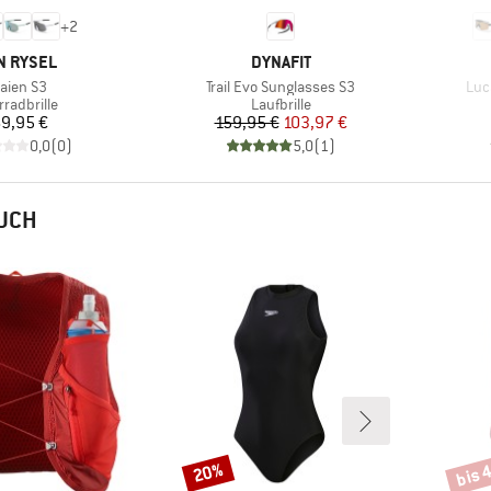
+
2
RKE
MARKE
N RYSEL
DYNAFIT
tikel
Artikel
Arti
aaien S3
Trail Evo Sunglasses S3
Luc
duktgruppe
Produktgruppe
rradbrille
Laufbrille
Preis
Preis
reduzierter Preis
9,95 €
159,95 €
103,97 €
0,0
(
0
)
5,0
(
1
)
AUCH
bis 
20%
Rabatt
Rabat