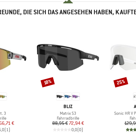
EUNDE, DIE SICH DAS ANGESEHEN HABEN, KAUFT
25%
Rabatt
Rabatt
18%
KE
MARKE
BLIZ
Artikel
Artikel
t. 3
Matrix S3
Sonic HR V 
gruppe
Produktgruppe
Pro
ille
Fahrradbrille
Fah
eis
duzierter Preis
Preis
reduzierter Preis
66,71 €
88,95 €
72,94 €
129,9
5,0
(
1
)
0,0
(
0
)