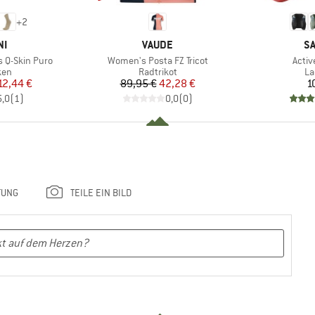
+
2
E
MARKE
M
NI
VAUDE
S
Artikel
Artike
s Q-Skin Puro
Women's Posta FZ Tricot
Activ
gruppe
Produktgruppe
Pr
ken
Radtrikot
La
eis
duzierter Preis
Preis
reduzierter Preis
12,44 €
89,95 €
42,28 €
1
5,0
(
1
)
0,0
(
0
)
TUNG
TEILE EIN BILD