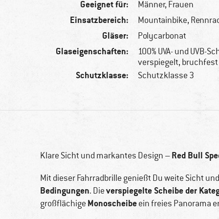
Geeignet für:
Männer,
Frauen
Einsatzbereich:
Mountainbike, Rennrad
Gläser:
Polycarbonat
Glaseigenschaften:
100% UVA- und UVB-Sc
verspiegelt, bruchfest
Schutzklasse:
Schutzklasse 3
Red Bull Spe
Klare Sicht und markantes Design –
Mit dieser Fahrradbrille genießt Du weite Sicht u
Bedingungen
verspiegelte Scheibe der Kate
. Die
Monoscheibe
großflächige
ein freies Panorama er