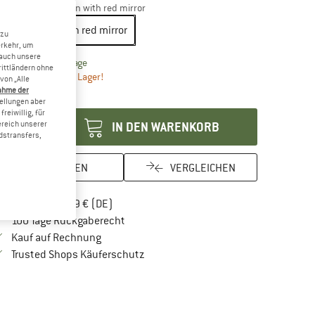
riante:
Lens: brown with red mirror
Lens: brown with red mirror
 zu
erkehr, um
 auch unsere
Der Link öffnet sich in einer Infobox und beinhaltet Lie
eferzeit: 2-4 Werktage
rittländern ohne
r noch einmal auf Lager!
von „Alle
ahme der
enge:
tellungen aber
reiwillig, für
ereich unserer
IN DEN WARENKORB
dstransfers,
MERKEN
VERGLEICHEN
Finde mehr Informationen zu den Versandkos
Portofrei ab 69 € (DE)
Gehe hier zu den Rückgabe-Richtlinien Öf
100 Tage Rückgaberecht
Finde die Zahlungs-Infos hier! Öffnet sich in 
Kauf auf Rechnung
Finde alle Infos hier!
Trusted Shops Käuferschutz