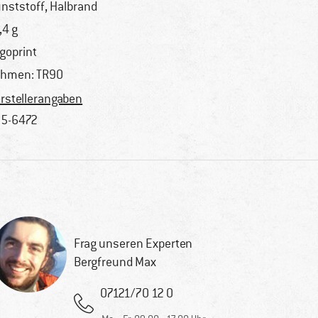
nststoff, Halbrand
,4 g
goprint
hmen: TR90
rstellerangaben
5-6472
Frag unseren Experten
Bergfreund Max
07121/70 12 0