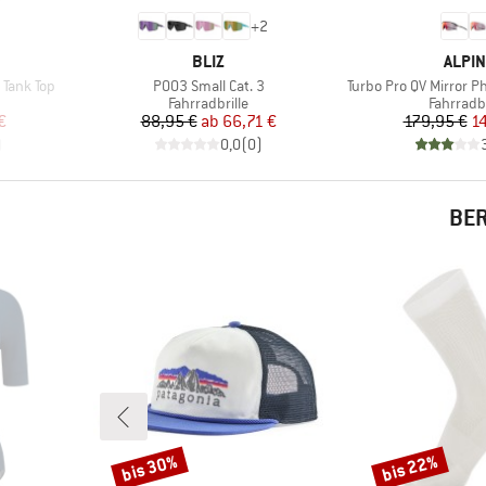
+
2
MARKE
MARK
BLIZ
ALPIN
Artikel
Artikel
Tank Top
P003 Small Cat. 3
Turbo Pro QV Mirror P
pe
Produktgruppe
Produkt
Fahrradbrille
Fahrradbr
rter Preis
Preis
reduzierter Preis
Pr
re
€
88,95 €
ab
66,71 €
179,95 €
1
)
0,0
(
0
)
BER
bis 30%
bis 22%
Rabatt
Rabatt