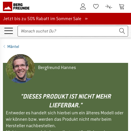
Zum Kundenkonto
Zum 
Zum Merkzettel.
Zum Produk
Jetzt bis zu 50% Rabatt im Sommer Sale
Jetzt bis zu 50% Rabatt im Sommer Sale »
Mäntel
Bergfreund Hannes
"DIESES PRODUKT IST NICHT MEHR
LIEFERBAR."
Entweder es handelt sich hierbei um ein älteres Modell oder
wir können bzw. werden das Produkt nicht mehr beim
Hersteller nachbestellen.