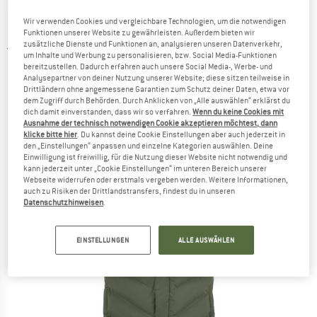
PROTEST
-
Women's PRTBanksos Outdoor
Wir verwenden Cookies und vergleichbare Technologien, um die notwendigen
Parka - Mantel
Funktionen unserer Website zu gewährleisten. Außerdem bieten wir
zusätzliche Dienste und Funktionen an, analysieren unseren Datenverkehr,
4,0
(1)
um Inhalte und Werbung zu personalisieren, bzw. Social Media-Funktionen
bereitzustellen. Dadurch erfahren auch unsere Social Media-, Werbe- und
Analysepartner von deiner Nutzung unserer Website; diese sitzen teilweise in
Drittländern ohne angemessene Garantien zum Schutz deiner Daten, etwa vor
dem Zugriff durch Behörden. Durch Anklicken von „Alle auswählen“ erklärst du
dich damit einverstanden, dass wir so verfahren.
Wenn du keine Cookies mit
Ausnahme der technisch notwendigen Cookie akzeptieren möchtest, dann
klicke bitte hier
. Du kannst deine Cookie Einstellungen aber auch jederzeit in
den „Einstellungen“ anpassen und einzelne Kategorien auswählen. Deine
Einwilligung ist freiwillig, für die Nutzung dieser Website nicht notwendig und
kann jederzeit unter „Cookie Einstellungen“ im unteren Bereich unserer
Webseite widerrufen oder erstmals vergeben werden. Weitere Informationen,
auch zu Risiken der Drittlandstransfers, findest du in unseren
Datenschutzhinweisen
.
EINSTELLUNGEN
ALLE AUSWÄHLEN