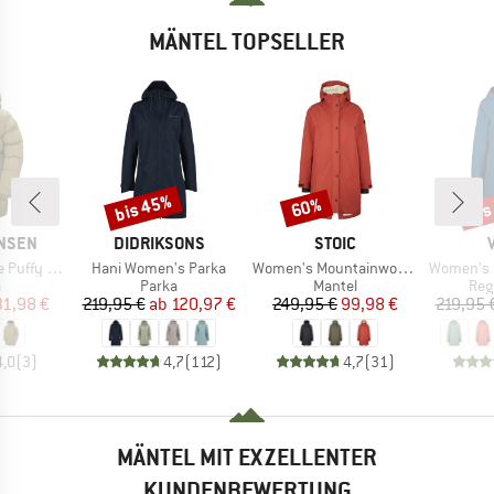
MÄNTEL TOPSELLER
bis 45%
bis
60%
Rabatt
Rabatt
Raba
MARKE
MARKE
ANSEN
DIDRIKSONS
STOIC
Artikel
Artikel
Artikel
ffy Parka
Hani Women's Parka
Women's Mountainwool MMXX UppsalaSt. Oversized Coa
Women's Itr
uktgruppe
Produktgruppe
Produktgruppe
Pro
a
Parka
Mantel
Reg
eis
duzierter Preis
Preis
reduzierter Preis
Preis
reduzierter Preis
31,98 €
219,95 €
ab
120,97 €
249,95 €
99,98 €
219,95 
4,0
(
3
)
4,7
(
112
)
4,7
(
31
)
MÄNTEL MIT EXZELLENTER
KUNDENBEWERTUNG