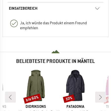
EINSATZBEREICH
Ja, ich würde das Produkt einem Freund
empfehlen
BELIEBTESTE PRODUKTE IN MÄNTEL
bis 60%
bis
10%
Rabatt
Rabatt
Raba
MARKE
MARKE
MA
SONS
DIDRIKSONS
PATAGONIA
TR