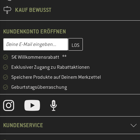
KAUF BEWUSST
KUNDENKONTO ERÖFFNEN
Gib hier deine E-Mail-Adresse ein und erstelle im nächsten Schri
E-Mail-Adresse
5€ Willkommensrabatt **
Exklusiver Zugang zu Rabattaktionen
Speichere Produkte auf Deinem Merkzettel
Geburtstagsüberraschung
KUNDENSERVICE