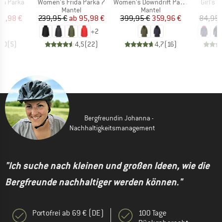
Artikel
Artikel
Artikel
na Parka
Women's Frida Parka 7
Women's Downdrift Parka
Girl's 
ktgruppe
Produktgruppe
Produktgruppe
l
Mantel
Mantel
eis
duzierter Preis
Preis
reduzierter Preis
Preis
reduzierter Preis
39,98 €
239,95 €
ab
95,98 €
399,95 €
359,96 €
84,95 
+
2
5,0
(
5
)
4,5
(
22
)
4,7
(
16
)
Bergfreundin Johanna -
Nachhaltigkeitsmanagement
"Ich suche nach kleinen und großen Ideen, wie die
Bergfreunde nachhaltiger werden können."
Portofrei ab 69 € (DE)
100 Tage