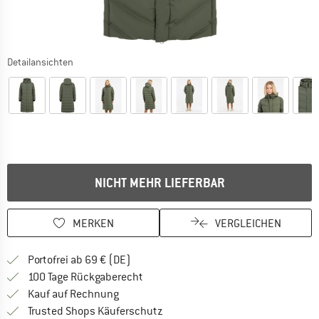
Detailansichten
NICHT MEHR LIEFERBAR
MERKEN
VERGLEICHEN
Finde mehr Informationen zu den Versan
Portofrei ab 69 € (DE)
Gehe hier zu den Rückgabe-Richtlinie
100 Tage Rückgaberecht
Finde die Zahlungs-Infos hier! Öffnet sich 
Kauf auf Rechnung
Finde alle Infos hier!
Trusted Shops Käuferschutz