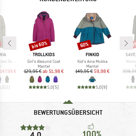
bis 60%
60%
60
Rabatt
Rabatt
Raba
MARKE
MARKE
MAR
NIA
TROLLKIDS
FINKID
SAVE
Artikel
Artikel
Artike
eater Parka
Girl's Alesund Coat
Kid's Aina Mukka
Women
ktgruppe
Produktgruppe
Produktgruppe
l
Mantel
Mantel
eis
duzierter Preis
Preis
reduzierter Preis
Preis
reduzierter Preis
147,98 €
129,95 €
ab
51,98 €
149,95 €
59,98 €
398,9
5,0
(
2
)
5,0
(
5
)
5,0
(
9
)
BEWERTUNGSÜBERSICHT
100%
4,0