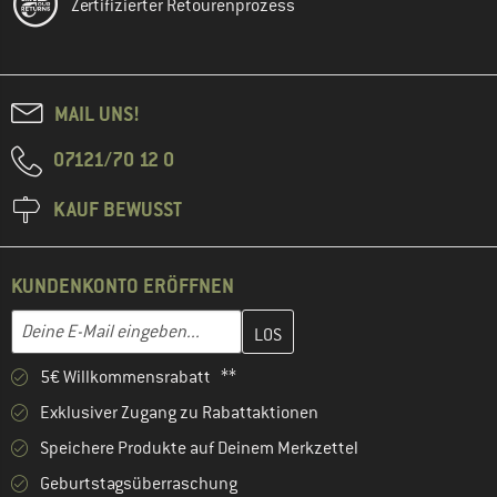
Zertifizierter Retourenprozess
MAIL UNS!
07121/70 12 0
KAUF BEWUSST
KUNDENKONTO ERÖFFNEN
Gib hier deine E-Mail-Adresse ein und erstelle im nächsten Schri
E-Mail-Adresse
5€ Willkommensrabatt **
Exklusiver Zugang zu Rabattaktionen
Speichere Produkte auf Deinem Merkzettel
Geburtstagsüberraschung