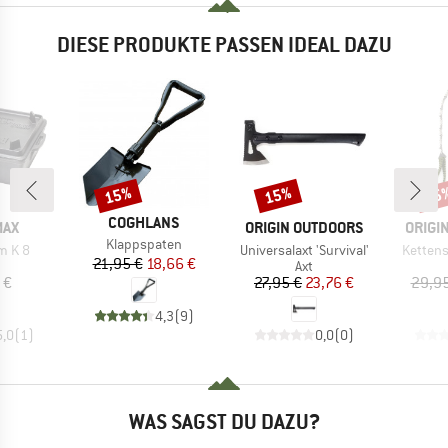
DIESE PRODUKTE PASSEN IDEAL DAZU
15%
15%
15
Rabatt
Rabatt
Raba
MARKE
COGHLANS
MARKE
MARK
MAX
ORIGIN OUTDOORS
ORIGI
Artikel
Klappspaten
Artikel
Artikel
m K 8
Universalaxt 'Survival'
Kettens
Preis
reduzierter Preis
21,95 €
18,66 €
uktgruppe
Produktgruppe
Axt
eis
Preis
reduzierter Preis
 €
27,95 €
23,76 €
29,95
4,3
(
9
)
5,0
(
1
)
0,0
(
0
)
WAS SAGST DU DAZU?