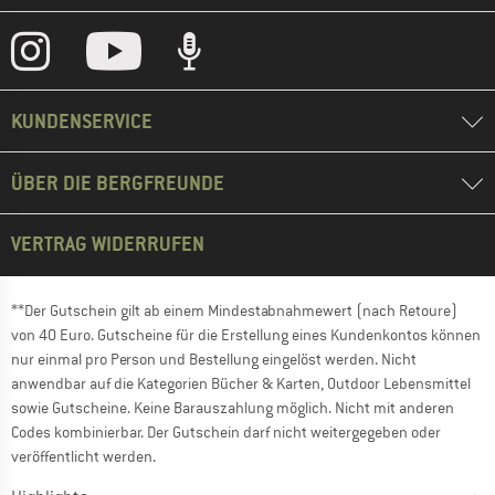
KUNDENSERVICE
ÜBER DIE BERGFREUNDE
VERTRAG WIDERRUFEN
**Der Gutschein gilt ab einem Mindestabnahmewert (nach Retoure)
von 40 Euro. Gutscheine für die Erstellung eines Kundenkontos können
nur einmal pro Person und Bestellung eingelöst werden. Nicht
anwendbar auf die Kategorien Bücher & Karten, Outdoor Lebensmittel
sowie Gutscheine. Keine Barauszahlung möglich. Nicht mit anderen
Codes kombinierbar. Der Gutschein darf nicht weitergegeben oder
veröffentlicht werden.