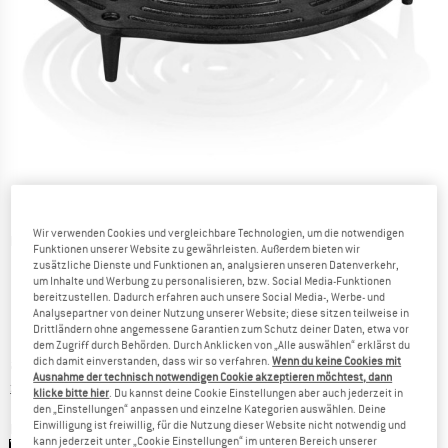
Wir verwenden Cookies und vergleichbare Technologien, um die notwendigen
Detailansichten
Funktionen unserer Website zu gewährleisten. Außerdem bieten wir
zusätzliche Dienste und Funktionen an, analysieren unseren Datenverkehr,
um Inhalte und Werbung zu personalisieren, bzw. Social Media-Funktionen
bereitzustellen. Dadurch erfahren auch unsere Social Media-, Werbe- und
Analysepartner von deiner Nutzung unserer Website; diese sitzen teilweise in
Drittländern ohne angemessene Garantien zum Schutz deiner Daten, etwa vor
dem Zugriff durch Behörden. Durch Anklicken von „Alle auswählen“ erklärst du
Preis:
ab
23,70
€
dich damit einverstanden, dass wir so verfahren.
Wenn du keine Cookies mit
inkl. MwSt.
Ausnahme der technisch notwendigen Cookie akzeptieren möchtest, dann
Informationen zu den Versandkosten. Öffnet sich in ei
zzgl. Versandkosten
klicke bitte hier
. Du kannst deine Cookie Einstellungen aber auch jederzeit in
den „Einstellungen“ anpassen und einzelne Kategorien auswählen. Deine
Einwilligung ist freiwillig, für die Nutzung dieser Website nicht notwendig und
Farbe:
Black
kann jederzeit unter „Cookie Einstellungen“ im unteren Bereich unserer