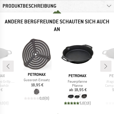
PRODUKTBESCHREIBUNG
ANDERE BERGFREUNDE SCHAUTEN SICH AUCH
AN
MARKE
PETROMAX
MARKE
MA
MAX
PETROMAX
PE
Artikel
Gussrost-Einsatz
Artikel
Artik
rillplatte
Feuerpfanne
Atago
Preis
18,95 €
uppe
Produktgruppe
Produ
behör
Pfanne
Camp
eis
Preis
 €
ab
18,95 €
9
0,0
(
0
)
0,0
(
0
)
5,0
(
13
)