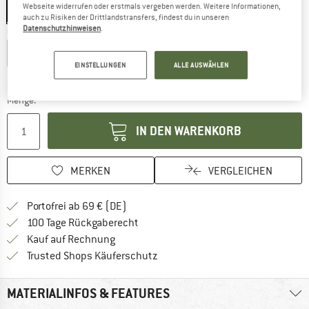
Webseite widerrufen oder erstmals vergeben werden. Weitere Informationen,
Black
auch zu Risiken der Drittlandstransfers, findest du in unseren
Datenschutzhinweisen
.
Größe wählen:
Ø 23 cm
Ø 30 cm
EINSTELLUNGEN
ALLE AUSWÄHLEN
Der Link öffnet sich in einer Infobox und beinhaltet
Lieferzeit: 2-4 Werktage
Menge:
IN DEN WARENKORB
MERKEN
VERGLEICHEN
Finde mehr Informationen zu den Versan
Portofrei ab 69 € (DE)
Gehe hier zu den Rückgabe-Richtlinie
100 Tage Rückgaberecht
Finde die Zahlungs-Infos hier! Öffnet sich 
Kauf auf Rechnung
Finde alle Infos hier!
Trusted Shops Käuferschutz
MATERIALINFOS & FEATURES