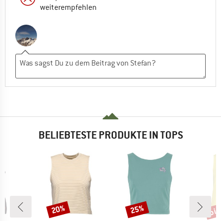
weiterempfehlen
BELIEBTESTE PRODUKTE IN TOPS
bis
20%
25%
Rabatt
Rabatt
Raba