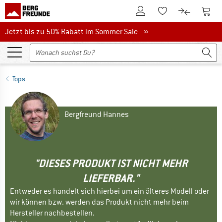
Zum Kundenkonto
Zum 
Zum Merkzettel.
Zum Produk
Jetzt bis zu 50% Rabatt im Sommer Sale
Jetzt bis zu 50% Rabatt im Sommer Sale »
Tops
Bergfreund Hannes
"DIESES PRODUKT IST NICHT MEHR
LIEFERBAR."
Entweder es handelt sich hierbei um ein älteres Modell oder
wir können bzw. werden das Produkt nicht mehr beim
Hersteller nachbestellen.