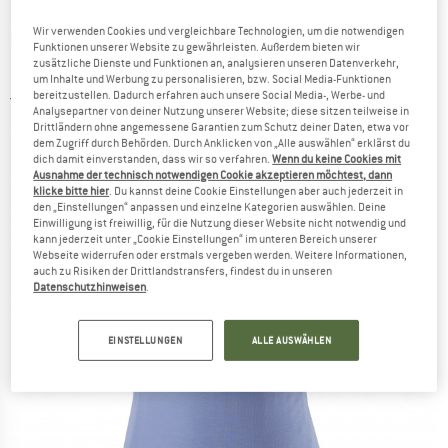
Wir verwenden Cookies und vergleichbare Technologien, um die notwendigen
PATAGONIA
-
Women's Arnica Tank -
Funktionen unserer Website zu gewährleisten. Außerdem bieten wir
zusätzliche Dienste und Funktionen an, analysieren unseren Datenverkehr,
Funktionsshirt
um Inhalte und Werbung zu personalisieren, bzw. Social Media-Funktionen
bereitzustellen. Dadurch erfahren auch unsere Social Media-, Werbe- und
3,0
(1)
Analysepartner von deiner Nutzung unserer Website; diese sitzen teilweise in
Drittländern ohne angemessene Garantien zum Schutz deiner Daten, etwa vor
dem Zugriff durch Behörden. Durch Anklicken von „Alle auswählen“ erklärst du
dich damit einverstanden, dass wir so verfahren.
Wenn du keine Cookies mit
Ausnahme der technisch notwendigen Cookie akzeptieren möchtest, dann
klicke bitte hier
. Du kannst deine Cookie Einstellungen aber auch jederzeit in
den „Einstellungen“ anpassen und einzelne Kategorien auswählen. Deine
Einwilligung ist freiwillig, für die Nutzung dieser Website nicht notwendig und
kann jederzeit unter „Cookie Einstellungen“ im unteren Bereich unserer
Webseite widerrufen oder erstmals vergeben werden. Weitere Informationen,
auch zu Risiken der Drittlandstransfers, findest du in unseren
Datenschutzhinweisen
.
EINSTELLUNGEN
ALLE AUSWÄHLEN