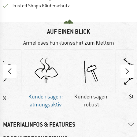
Finde alle Infos hier!
Trusted Shops Käuferschutz
AUF EINEN BLICK
Ärmelloses Funktionsshirt zum Klettern
7 g
Kunden sagen:
Kunden sagen:
Str
atmungsaktiv
robust
MATERIALINFOS & FEATURES