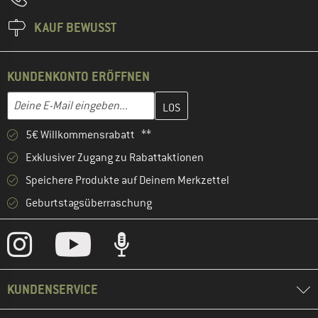
KAUF BEWUSST
KUNDENKONTO ERÖFFNEN
Gib hier deine E-Mail-Adresse ein und erstelle im nächsten Schri
E-Mail-Adresse
5€ Willkommensrabatt **
Exklusiver Zugang zu Rabattaktionen
Speichere Produkte auf Deinem Merkzettel
Geburtstagsüberraschung
KUNDENSERVICE