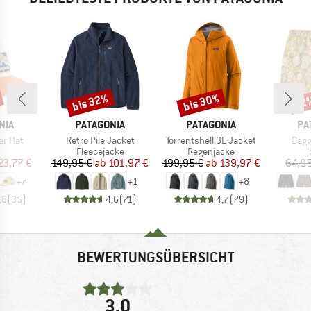
bis 32%
bis 30%
22
Rabatt
Rabatt
Raba
MARKE
MARKE
MA
NIA
PATAGONIA
PATAGONIA
PA
Artikel
Artikel
Artik
er Hat
Retro Pile Jacket
Torrentshell 3L Jacket
Bagg
uktgruppe
Produktgruppe
Produktgruppe
Fleecejacke
Regenjacke
eis
duzierter Preis
Preis
reduzierter Preis
Preis
reduzierter Preis
23,77 €
149,95 €
ab
101,97 €
199,95 €
ab
139,97 €
64,95
+
7
+
1
+
8
,8
(
35
)
4,6
(
71
)
4,7
(
79
)
BEWERTUNGSÜBERSICHT
3,0