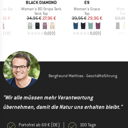
KE
MARKE
MARKE
M
N
BLACK DIAMOND
E9
M
Artikel
Artikel
Artikel
ona Top
Women's BD Stripe Tank
Women's Grace
Women
duktgruppe
Produktgruppe
Produktgruppe
Prod
Tank Top
Top
Funk
eis
duzierter Preis
Preis
reduzierter Preis
Preis
reduzierter Preis
7,96 €
34,95 €
27,96 €
39,95 €
29,96 €
59,95 
,7
(
18
)
0,0
(
0
)
0,0
(
0
)
Bergfreund Matthias - Geschäftsführung
"Wir alle müssen mehr Verantwortung
übernehmen, damit die Natur uns erhalten bleibt."
Portofrei ab 69 € (DE)
100 Tage