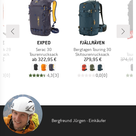
bis
Raba
MARKE
MARKE
CE
EXPED
FJÄLLRÄVEN
Artikel
Artikel
Ar
ack 28
Serac 30
Bergtagen Touring 30
S
uppe
Produktgruppe
Produktgruppe
Prod
ksack
Tourenrucksack
Skitourenrucksack
Tour
eis
Preis
Preis
5 €
ab
322,95 €
279,95 €
374,95 
0,0
(
0
)
4,3
(
3
)
0,0
(
0
)
Bergfreund Jürgen - Einkäufer