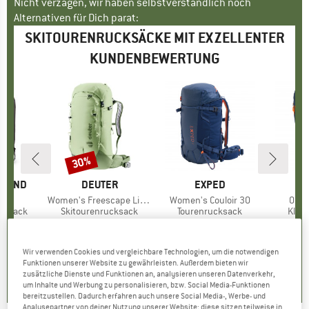
Nicht verzagen, wir haben selbstverständlich noch
Alternativen für Dich parat:
SKITOURENRUCKSÄCKE MIT EXZELLENTER
KUNDENBEWERTUNG
30%
Rabatt
AMOND
MARKE
DEUTER
MARKE
EXPED
M
S
50
Artikel
Women's Freescape Lite 24 SL
Artikel
Women's Couloir 30
Artik
Ortl
ppe
ucksack
Produktgruppe
Skitourenrucksack
Produktgruppe
Tourenrucksack
Prod
Klet
eis
duzierter Preis
4,96 €
179,95 €
Preis
reduzierter Preis
125,97 €
218,45 €
Preis
1
Wir verwenden Cookies und vergleichbare Technologien, um die notwendigen
5,0
(
1
)
5,0
(
1
)
5,0
(
1
)
Funktionen unserer Website zu gewährleisten. Außerdem bieten wir
zusätzliche Dienste und Funktionen an, analysieren unseren Datenverkehr,
um Inhalte und Werbung zu personalisieren, bzw. Social Media-Funktionen
bereitzustellen. Dadurch erfahren auch unsere Social Media-, Werbe- und
Analysepartner von deiner Nutzung unserer Website; diese sitzen teilweise in