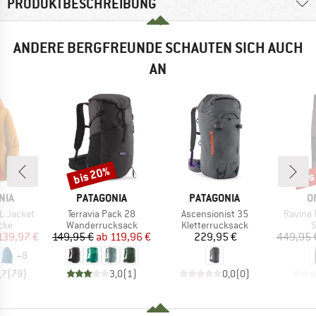
PRODUKTBESCHREIBUNG
ANDERE BERGFREUNDE SCHAUTEN SICH AUCH
AN
bis 20%
bis
Rabatt
Raba
MARKE
MARKE
M
NIA
PATAGONIA
PATAGONIA
O
Artikel
Artikel
Artikel
3L Jacket
Terravia Pack 28
Ascensionist 35
Ravine 
gruppe
Produktgruppe
Produktgruppe
P
cke
Wanderrucksack
Kletterrucksack
S
eis
duzierter Preis
Preis
reduzierter Preis
Preis
139,97 €
149,95 €
ab
119,96 €
229,95 €
449,95 
+
8
,7
(
79
)
3,0
(
1
)
0,0
(
0
)