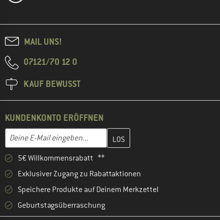
MAIL UNS!
07121/70 12 0
KAUF BEWUSST
KUNDENKONTO ERÖFFNEN
Gib hier deine E-Mail-Adresse ein und erstelle im nächsten Schri
E-Mail-Adresse
5€ Willkommensrabatt **
Exklusiver Zugang zu Rabattaktionen
Speichere Produkte auf Deinem Merkzettel
Geburtstagsüberraschung