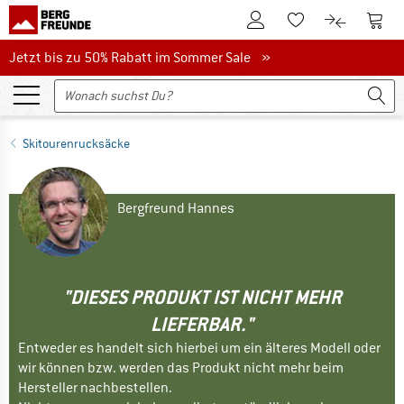
Zum Kundenkonto
Zum 
Zum Merkzettel.
Zum Produk
Jetzt bis zu 50% Rabatt im Sommer Sale
Jetzt bis zu 50% Rabatt im Sommer Sale »
Skitourenrucksäcke
Bergfreund Hannes
"DIESES PRODUKT IST NICHT MEHR
LIEFERBAR."
Entweder es handelt sich hierbei um ein älteres Modell oder
wir können bzw. werden das Produkt nicht mehr beim
Hersteller nachbestellen.