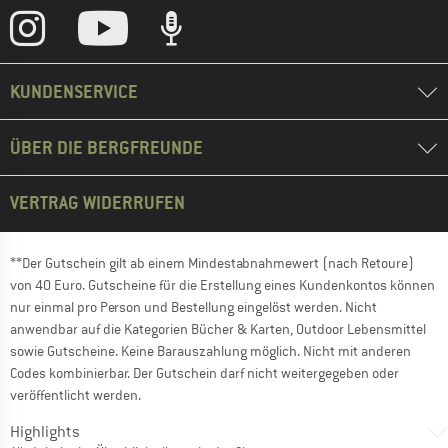
KUNDENSERVICE
ÜBER DIE BERGFREUNDE
VERTRAG WIDERRUFEN
**Der Gutschein gilt ab einem Mindestabnahmewert (nach Retoure)
von 40 Euro. Gutscheine für die Erstellung eines Kundenkontos können
nur einmal pro Person und Bestellung eingelöst werden. Nicht
anwendbar auf die Kategorien Bücher & Karten, Outdoor Lebensmittel
sowie Gutscheine. Keine Barauszahlung möglich. Nicht mit anderen
Codes kombinierbar. Der Gutschein darf nicht weitergegeben oder
veröffentlicht werden.
Highlights