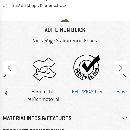
Finde alle Infos hier!
Trusted Shops Käuferschutz
AUF EINEN BLICK
Vielseitige Skitourenrucksack
5 g
Beschicht.
PFC-/PFAS-frei
wasse
Außenmaterial
MATERIALINFOS & FEATURES