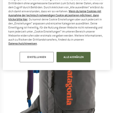
Drittländern ohne angemessene Garantien zum Schutz deiner Daten, etwa vor
dem Zugriff durch Behörden. Durch Anklicken von „Alle auswählen“ erklärst du
PATAGONIA
-
Snowdrifter 30L -
dich damit einverstanden, dass wir so verfahren.
Wenn du keine Cookies mit
Ausnahme der technisch notwendigen Cookie akzeptieren möchtest, dann
Skitourenrucksack
klicke bitte hier
. Du kannst deine Cookie Einstellungen aber auch jederzeit in
den „Einstellungen“ anpassen und einzelne Kategorien auswählen. Deine
(0)
Einwilligung ist freiwillig, für die Nutzung dieser Website nicht notwendig und
kann jederzeit unter „Cookie Einstellungen“ im unteren Bereich unserer
Webseite widerrufen oder erstmals vergeben werden. Weitere Informationen,
auch zu Risiken der Drittlandstransfers, findest du in unseren
Datenschutzhinweisen
.
EINSTELLUNGEN
ALLE AUSWÄHLEN