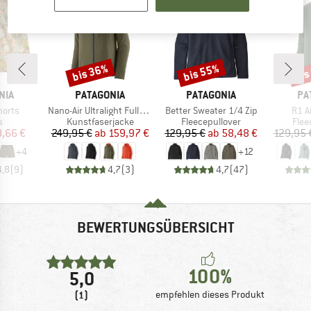
bis 36%
bis 55%
bis
Rabatt
Rabatt
Raba
MARKE
MARKE
MA
NIA
PATAGONIA
PATAGONIA
PA
Artikel
Artikel
Artik
horts
Nano-Air Ultralight Full-Zip Hoody
Better Sweater 1/4 Zip
R1 A
ktgruppe
Produktgruppe
Produktgruppe
Prod
s
Kunstfaserjacke
Fleecepullover
Flee
eis
duzierter Preis
Preis
reduzierter Preis
Preis
reduzierter Preis
,66 €
249,95 €
ab
159,97 €
129,95 €
ab
58,48 €
129,95 
+
4
+
12
4,8
(
9
)
4,7
(
3
)
4,7
(
47
)
BEWERTUNGSÜBERSICHT
100%
5,0
(1)
empfehlen dieses Produkt