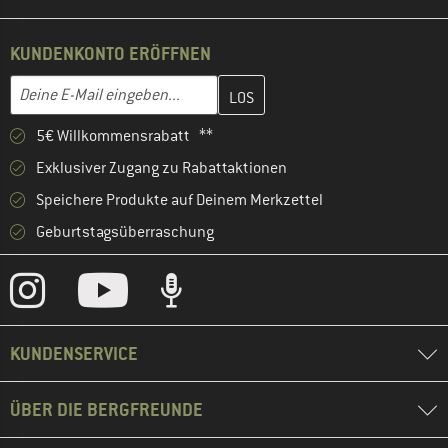
KUNDENKONTO ERÖFFNEN
Gib hier deine E-Mail-Adresse ein und erstelle im nächsten Schri
E-Mail-Adresse
5€ Willkommensrabatt **
Exklusiver Zugang zu Rabattaktionen
Speichere Produkte auf Deinem Merkzettel
Geburtstagsüberraschung
KUNDENSERVICE
ÜBER DIE BERGFREUNDE