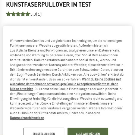
KUNSTFASERPULLOVER
IM TEST
5,0
(1)
DU KENNST DIESES PRODUKT?
Du hast dieses Produkt schon in den Händen gehalten?
Wir verwenden Cookies und vergleichbare Technologien, um die notwendigen
Geschunden und zermürben wollen?
Funktionen unserer Website zu gewährleisten. Außerdem bieten wir
Andere Bergfreunde freuen sich, Dein Feedback zu lesen -
zusätzliche Dienste und Funktionen an, analysieren unseren Datenverkehr,
teile es mit ihnen.
um Inhalte und Werbung zu personalisieren, bzw. Social Media-Funktionen
bereitzustellen. Dadurch erfahren auch unsere Social Media-, Werbe- und
Analysepartner von deiner Nutzung unserer Website; diese sitzen teilweise in
Drittländern ohne angemessene Garantien zum Schutz deiner Daten, etwa vor
BEWERTUNG SCHREIBEN
dem Zugriff durch Behörden. Durch Anklicken von „Alle auswählen“ erklärst du
dich damit einverstanden, dass wir so verfahren.
Wenn du keine Cookies mit
Ausnahme der technisch notwendigen Cookie akzeptieren möchtest, dann
PRODUKT KAUFEN
klicke bitte hier
. Du kannst deine Cookie Einstellungen aber auch jederzeit in
den „Einstellungen“ anpassen und einzelne Kategorien auswählen. Deine
Einwilligung ist freiwillig, für die Nutzung dieser Website nicht notwendig und
kann jederzeit unter „Cookie Einstellungen“ im unteren Bereich unserer
Webseite widerrufen oder erstmals vergeben werden. Weitere Informationen,
ANDERE BERGFREUNDE SCHAUTEN SICH AUCH
auch zu Risiken der Drittlandstransfers, findest du in unseren
Datenschutzhinweisen
.
AN
EINSTELLUNGEN
ALLE AUSWÄHLEN