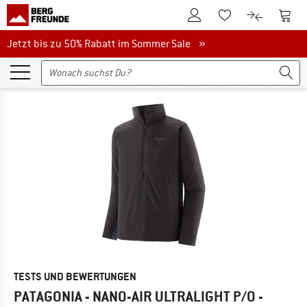
Zum Kundenkonto
Zum 
Zum Merkzettel.
Zum Produk
Jetzt bis zu 50% Rabatt im Sommer Sale
Jetzt bis zu 50% Rabatt im Sommer Sale »
TESTS UND BEWERTUNGEN
PATAGONIA - NANO-AIR ULTRALIGHT P/O -