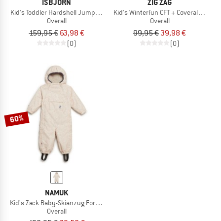
ISBJÖRN
ZIG ZAG
Kid's Toddler Hardshell Jumpsuit
Kid's Winterfun CFT + Coverall W-Pro
Overall
Overall
159,95 €
63,98 €
99,95 €
39,98 €
(0)
(0)
60%
NAMUK
Kid's Zack Baby-Skianzug Forest
Overall