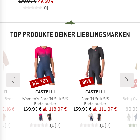
198,95 €
79,58 €
(0)
TOP PRODUKTE DEINER LIEBLINGSMARKEN
bis 30%
bis
30%
Rabatt
Rabatt
Raba
MARKE
MARKE
HUT
CASTELLI
CASTELLI
Artikel
Artikel
Artikel
 Wool Fleece
Women's Core Tri Suit S/S
Core Tri Suit S/S
Baby Ove
ktgruppe
Produktgruppe
Produktgruppe
l
Radeinteiler
Radeinteiler
eis
duzierter Preis
Preis
reduzierter Preis
Preis
reduzierter Preis
70,16 €
169,95 €
ab
118,97 €
159,95 €
ab
111,97 €
90,95 
0,0
(
0
)
0,0
(
0
)
0,0
(
0
)