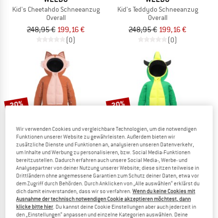
Kid's Cheetahdo Schneeanzug
Kid's Teddydo Schneeanzug
Overall
Overall
248,95 €
199,16 €
248,95 €
199,16 €
(0)
(0)
20%
20%
Wir verwenden Cookies und vergleichbare Technologien, um die notwendigen
Funktionen unserer Website zu gewährleisten. Außerdem bieten wir
zusätzliche Dienste und Funktionen an, analysieren unseren Datenverkehr,
um Inhalte und Werbung zu personalisieren, bzw. Social Media-Funktionen
bereitzustellen. Dadurch erfahren auch unsere Social Media-, Werbe- und
Analysepartner von deiner Nutzung unserer Website; diese sitzen teilweise in
Drittländern ohne angemessene Garantien zum Schutz deiner Daten, etwa vor
WEEDO
WEEDO
dem Zugriff durch Behörden. Durch Anklicken von „Alle auswählen“ erklärst du
Kid's Squirdo Schneeanzug inkl. Skirt
Kid's Mondo Schneeanzug
dich damit einverstanden, dass wir so verfahren.
Wenn du keine Cookies mit
Overall
Overall
Ausnahme der technisch notwendigen Cookie akzeptieren möchtest, dann
278,95 €
223,16 €
258,95 €
207,16 €
klicke bitte hier
. Du kannst deine Cookie Einstellungen aber auch jederzeit in
den „Einstellungen“ anpassen und einzelne Kategorien auswählen. Deine
(0)
(0)