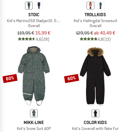
STOIC
TROLLKIDS
Kid's Merino260 StadjanSt. One Suit
Kid's Hallingdal Snowsuit
Overall
Overall
119,95 €
35,99 €
129,95 €
ab 40,49 €
4,6
(28)
4,8
(13)
60%
60%
MIKK-LINE
COLOR KIDS
Kid's Snow Suit AOP
Kid's Coverall with Fake Fur