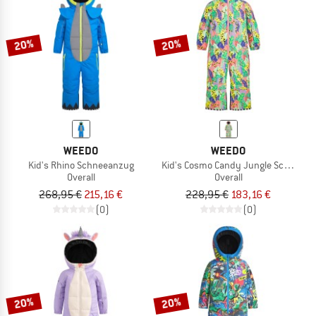
ZUM SOMMER SALE
20%
20%
WEEDO
WEEDO
Kid's Rhino Schneeanzug
Kid's Cosmo Candy Jungle Schneea
Overall
Overall
268,95 €
215,16 €
228,95 €
183,16 €
(0)
(0)
20%
20%