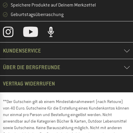
Speichere Produkte auf Deinem Merkzettel
Geburtstagsüberraschung
KUNDENSERVICE
ÜBER DIE BERGFREUNDE
VERTRAG WIDERRUFEN
**Der Gutschein gilt ab einem Mindestabnahmewert (nach Retoure)
von 40 Euro. Gutscheine für die Erstellung eines Kundenkontos können
nur einmal pro Person und Bestellung eingelöst werden. Nicht
anwendbar auf die Kategorien Bücher & Karten, Outdoor Lebensmittel
sowie Gutscheine. Keine Barauszahlung möglich. Nicht mit anderen