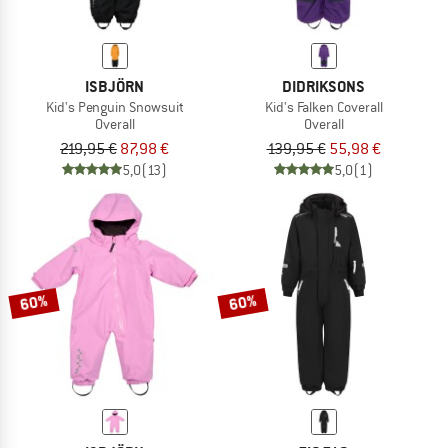
ISBJÖRN
DIDRIKSONS
Kid's Penguin Snowsuit
Kid's Falken Coverall
Overall
Overall
219,95 €
87,98 €
139,95 €
55,98 €
5,0
(13)
5,0
(1)
60%
60%