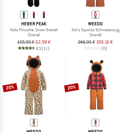
HEBER PEAK
WEEDO
Kids PinusHe. Snow Overall
Kid's Squirdo Schneeanzug
Overall
Overall
139,95 €
62,98 €
248,95 €
199,16 €
4,5
(11)
(0)
20%
20%
WEEDO
WEEDO