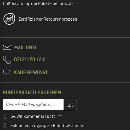
holt 5x am Tag die Pakete bei uns ab
Zertifizierter Retourenprozess
MAIL UNS!
07121/70 12 0
KAUF BEWUSST
KUNDENKONTO ERÖFFNEN
Gib hier deine E-Mail-Adresse ein und erstelle im nächsten Schri
E-Mail-Adresse
5€ Willkommensrabatt **
Exklusiver Zugang zu Rabattaktionen