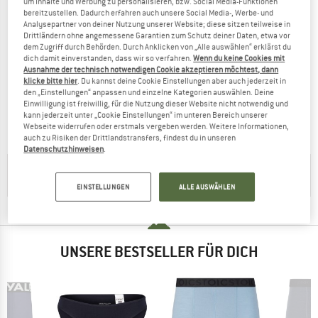
um Inhalte und Werbung zu personalisieren, bzw. Social Media-Funktionen
bereitzustellen. Dadurch erfahren auch unsere Social Media-, Werbe- und
Analysepartner von deiner Nutzung unserer Website; diese sitzen teilweise in
Drittländern ohne angemessene Garantien zum Schutz deiner Daten, etwa vor
dem Zugriff durch Behörden. Durch Anklicken von „Alle auswählen“ erklärst du
dich damit einverstanden, dass wir so verfahren.
Wenn du keine Cookies mit
Ausnahme der technisch notwendigen Cookie akzeptieren möchtest, dann
EIVY
klicke bitte hier
. Du kannst deine Cookie Einstellungen aber auch jederzeit in
Women's Pocket Rib Tights
den „Einstellungen“ anpassen und einzelne Kategorien auswählen. Deine
Leggings
Einwilligung ist freiwillig, für die Nutzung dieser Website nicht notwendig und
kann jederzeit unter „Cookie Einstellungen“ im unteren Bereich unserer
79,95 €
31,98 €
Webseite widerrufen oder erstmals vergeben werden. Weitere Informationen,
(0)
auch zu Risiken der Drittlandstransfers, findest du in unseren
Datenschutzhinweisen
.
HILFREICHE TIPPS GIBT'S IN UNSERER
KAUFBERATUNG
EINSTELLUNGEN
ALLE AUSWÄHLEN
UNSERE BESTSELLER FÜR DICH