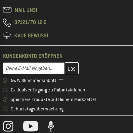
MAIL UNS!
07121/70 12 0
KAUF BEWUSST
KUNDENKONTO ERÖFFNEN
Gib hier deine E-Mail-Adresse ein und erstelle im nächsten Schri
E-Mail-Adresse
5€ Willkommensrabatt **
Exklusiver Zugang zu Rabattaktionen
Speichere Produkte auf Deinem Merkzettel
Geburtstagsüberraschung