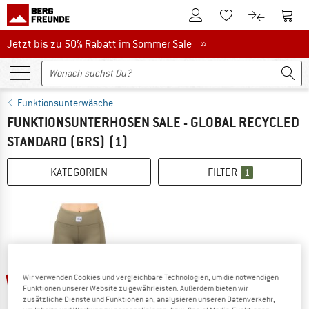
Zum Kundenkonto
Zum 
Zum Merkzettel.
Zum Produk
Jetzt bis zu 50% Rabatt im Sommer Sale
Jetzt bis zu 50% Rabatt im Sommer Sale »
Funktionsunterwäsche
FUNKTIONSUNTERHOSEN SALE - GLOBAL RECYCLED
STANDARD (GRS)
(1)
KATEGORIEN
FILTER
1
60%
Wir verwenden Cookies und vergleichbare Technologien, um die notwendigen
Funktionen unserer Website zu gewährleisten. Außerdem bieten wir
zusätzliche Dienste und Funktionen an, analysieren unseren Datenverkehr,