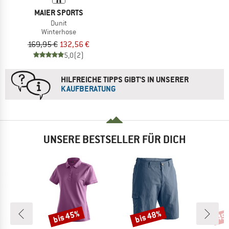
MAIER SPORTS
Dunit
Winterhose
169,95 €
132,56 €
5,0
(2)
HILFREICHE TIPPS GIBT'S IN UNSERER
KAUFBERATUNG
UNSERE BESTSELLER FÜR DICH
bis 45%
bis 48%
45
Rabatt
Rabatt
Raba