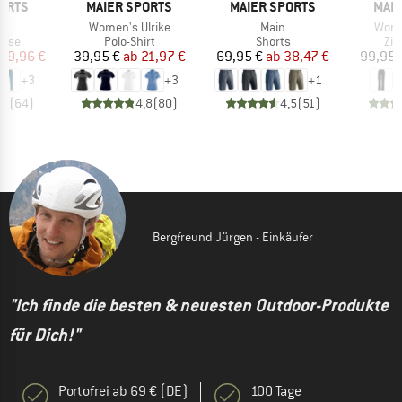
MARKE
MARKE
MAR
ORTS
MAIER SPORTS
MAIER SPORTS
MAIE
l
Artikel
Artikel
Artike
Women's Ulrike
Main
Wome
gruppe
Produktgruppe
Produktgruppe
Pro
hose
Polo-Shirt
Shorts
Zip
eis
duzierter Preis
Preis
reduzierter Preis
Preis
reduzierter Preis
89,96 €
39,95 €
ab
21,97 €
69,95 €
ab
38,47 €
99,95 
+
3
+
3
+
1
,8
(
64
)
4,8
(
80
)
4,5
(
51
)
Bergfreund Jürgen - Einkäufer
"Ich finde die besten & neuesten Outdoor-Produkte
für Dich!"
Portofrei ab 69 € (DE)
100 Tage