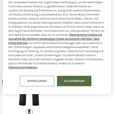
Wir verwenden Cookies und vergleichbare Technologien, um die notwendigen
Funktionen unserer Website zu gewährleisten. Außerdem bieten wir
zusätzliche Dienste und Funktionen an, analysieren unseren Datenverkehr,
um Inhalte und Werbung zu personalisieren, bzw. Social Media-Funktionen
bereitzustellen. Dadurch erfahren auch unsere Social Media-, Werbe- und
Analysepartner von deiner Nutzung unserer Website; diese sitzen teilweise in
MAIER SPORTS
MAIER SPORTS
Drittländern ohne angemessene Garantien zum Schutz deiner Daten, etwa vor
dem Zugriff durch Behörden. Durch Anklicken von „Alle auswählen“ erklärst du
Raindrop
Women's Dunit
dich damit einverstanden, dass wir so verfahren.
Wenn du keine Cookies mit
Hardshellhose
Winterhose
Ausnahme der technisch notwendigen Cookie akzeptieren möchtest, dann
129,95 €
ab 103,96 €
149,95 €
ab 119,96 €
klicke bitte hier
. Du kannst deine Cookie Einstellungen aber auch jederzeit in
den „Einstellungen“ anpassen und einzelne Kategorien auswählen. Deine
4,9
(9)
4,8
(4)
Einwilligung ist freiwillig, für die Nutzung dieser Website nicht notwendig und
kann jederzeit unter „Cookie Einstellungen“ im unteren Bereich unserer
Webseite widerrufen oder erstmals vergeben werden. Weitere Informationen,
auch zu Risiken der Drittlandstransfers, findest du in unseren
Datenschutzhinweisen
.
22%
EINSTELLUNGEN
ALLE AUSWÄHLEN