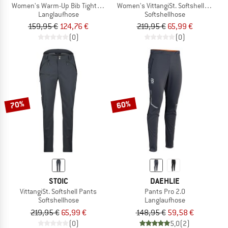
Women's Warm-Up Bib Tights Airblocc Warm
Women's VittangiSt. Softshell Pants
Langlaufhose
Softshellhose
159,95 €
124,76 €
219,95 €
65,99 €
(0)
(0)
70%
60%
STOIC
DAEHLIE
VittangiSt. Softshell Pants
Pants Pro 2.0
Softshellhose
Langlaufhose
219,95 €
65,99 €
148,95 €
59,58 €
(0)
5,0
(2)