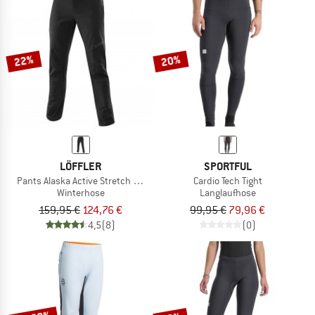
22%
20%
LÖFFLER
SPORTFUL
Pants Alaska Active Stretch Warm
Cardio Tech Tight
Winterhose
Langlaufhose
159,95 €
124,76 €
99,95 €
79,96 €
4,5
(8)
(0)