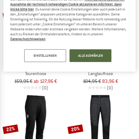
Ausnahme der technisch notwendigen Cookie akzeptieren möchtest, dann
klicke bitte hier
. Du kannst deine Cookie Einstellungen aber auch jederzeit in
20%
20%
den „Einstellungen“ anpassen und einzelne Kategorien auswählen. Deine
Einwilligung ist freiwillig, für die Nutzung dieser Website nicht notwendig und
kann jederzeit unter „Cookie Einstellungen“ im unteren Bereich unserer
Webseite widerrufen oder erstmals vergeben werden. Weitere Informationen,
auch zu Risiken der Drittlandstransfers, findest du in unseren
Datenschutzhinweisen
.
EINSTELLUNGEN
ALLE AUSWÄHLEN
LÖFFLER
SWIX
Women's Pants Comfort ASW
Infinity Hybrid Wind Full Zip Pants
Tourenhose
Langlaufhose
159,95 €
ab 127,96 €
104,95 €
83,96 €
(0)
(0)
22%
20%