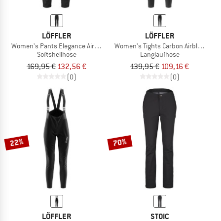
LÖFFLER
LÖFFLER
Women's Pants Elegance Airblocc Light
Women's Tights Carbon Airblocc Wa
Softshellhose
Langlaufhose
169,95 €
132,56 €
139,95 €
109,16 €
(0)
(0)
22%
70%
LÖFFLER
STOIC