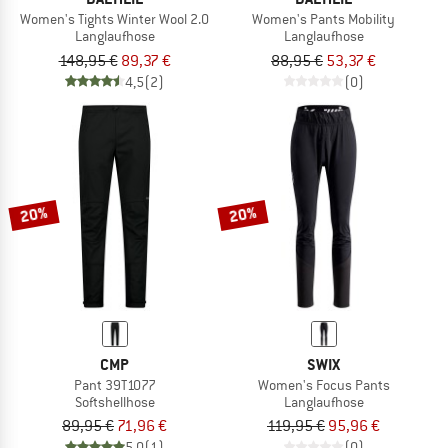
Women's Tights Winter Wool 2.0
Women's Pants Mobility
Langlaufhose
Langlaufhose
148,95 €
89,37 €
88,95 €
53,37 €
4,5
(2)
(0)
20%
20%
CMP
SWIX
Pant 39T1077
Women's Focus Pants
Softshellhose
Langlaufhose
89,95 €
71,96 €
119,95 €
95,96 €
5,0
(1)
(0)