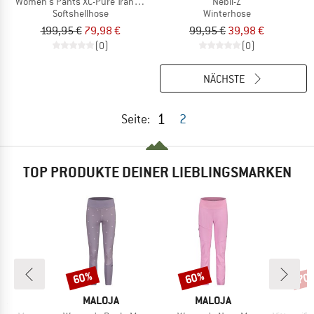
Women's Pants XC-Pure Transtex
Nebil-Z
Softshellhose
Winterhose
199,95 €
79,98 €
99,95 €
39,98 €
(0)
(0)
NÄCHSTE
1
Seite:
2
TOP PRODUKTE DEINER LIEBLINGSMARKEN
60%
60%
70
Rabatt
Rabatt
Raba
E
MARKE
MARKE
JA
MALOJA
MALOJA