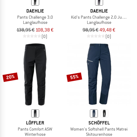
DAEHLIE
DAEHLIE
Pants Challenge 3.0
Kid's Pants Challenge 2.0 Junior
Langlaufhose
Langlaufhose
138,95 €
108,38 €
98,95 €
49,48 €
(0)
(0)
20%
55%
LÖFFLER
SCHÖFFEL
Pants Comfort ASW
Women's Softshell Pants Matrei
Winterhose
Skitourenhose