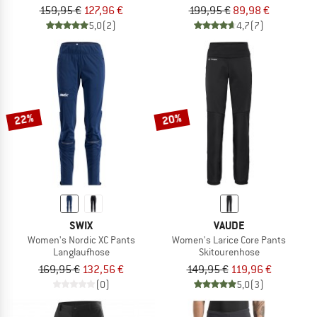
159,95 €
127,96 €
199,95 €
89,98 €
5,0
(2)
4,7
(7)
22%
20%
SWIX
VAUDE
Women's Nordic XC Pants
Women's Larice Core Pants
Langlaufhose
Skitourenhose
169,95 €
132,56 €
149,95 €
119,96 €
(0)
5,0
(3)