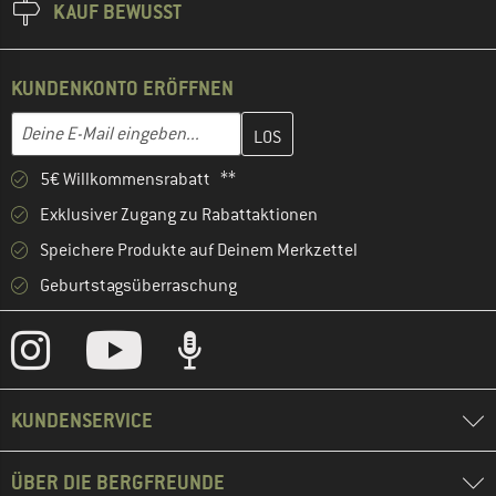
KAUF BEWUSST
KUNDENKONTO ERÖFFNEN
Gib hier deine E-Mail-Adresse ein und erstelle im nächsten Schri
E-Mail-Adresse
5€ Willkommensrabatt **
Exklusiver Zugang zu Rabattaktionen
Speichere Produkte auf Deinem Merkzettel
Geburtstagsüberraschung
KUNDENSERVICE
ÜBER DIE BERGFREUNDE