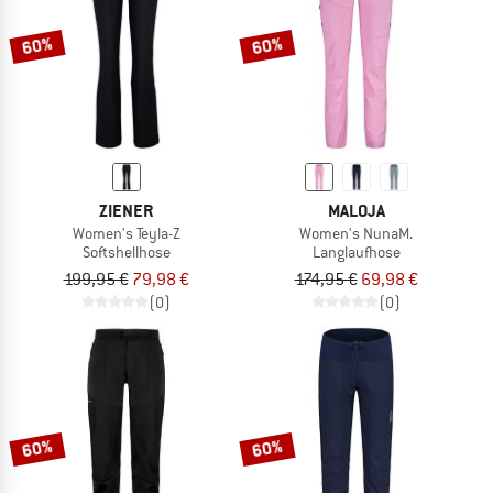
60%
60%
ZIENER
MALOJA
Women's Teyla-Z
Women's NunaM.
Softshellhose
Langlaufhose
199,95 €
79,98 €
174,95 €
69,98 €
(0)
(0)
60%
60%