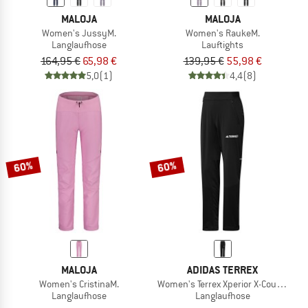
MALOJA
MALOJA
Women's JussyM.
Women's RaukeM.
Langlaufhose
Lauftights
164,95 €
65,98 €
139,95 €
55,98 €
5,0
(1)
4,4
(8)
60%
60%
MALOJA
ADIDAS TERREX
Women's CristinaM.
Women's Terrex Xperior X-Country Ski
Langlaufhose
Langlaufhose