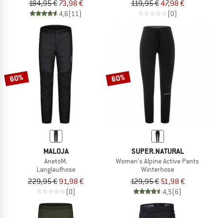
184,95 €
73,98 €
119,95 €
47,98 €
4,6
(11)
(0)
60%
60%
MALOJA
SUPER.NATURAL
AnetoM.
Women's Alpine Active Pants
Langlaufhose
Winterhose
229,95 €
91,98 €
129,95 €
51,98 €
(0)
4,5
(6)