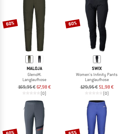
60%
60%
MALOJA
SWIX
GlenoM.
Women's Infinity Pants
Langlaufhose
Langlaufhose
169,95 €
67,98 €
129,95 €
51,98 €
(0)
(0)
60%
65%