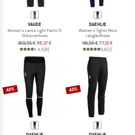
VAUDE
DAEHLIE
Women's Larice Light Pants III
Women's Tights Mora
Skitourenhose
Langlaufhose
169,95 €
98,57 €
98,95 €
77,18 €
4,3
(8)
5,0
(2)
40%
40%
DAEHLIE
DAEHLIE