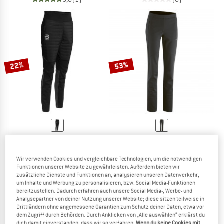
22%
53%
DAEHLIE
GONSO
Women's Pants Challenge 3.0
Women's Riga 2
Langlaufhose
Radhose
Wir verwenden Cookies und vergleichbare Technologien, um die notwendigen
Funktionen unserer Website zu gewährleisten. Außerdem bieten wir
138,95 €
108,38 €
119,95 €
56,38 €
zusätzliche Dienste und Funktionen an, analysieren unseren Datenverkehr,
(0)
5,0
(3)
um Inhalte und Werbung zu personalisieren, bzw. Social Media-Funktionen
bereitzustellen. Dadurch erfahren auch unsere Social Media-, Werbe- und
Analysepartner von deiner Nutzung unserer Website; diese sitzen teilweise in
Drittländern ohne angemessene Garantien zum Schutz deiner Daten, etwa vor
dem Zugriff durch Behörden. Durch Anklicken von „Alle auswählen“ erklärst du
dich damit einverstanden, dass wir so verfahren.
Wenn du keine Cookies mit