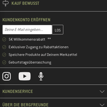
KAUF BEWUSST
KUNDENKONTO ERÖFFNEN
Gib hier deine E-Mail-Adresse ein und erstelle im nächsten Schri
E-Mail-Adresse
5€ Willkommensrabatt **
Exklusiver Zugang zu Rabattaktionen
Speichere Produkte auf Deinem Merkzettel
Geburtstagsüberraschung
KUNDENSERVICE
ÜBER DIE BERGFREUNDE