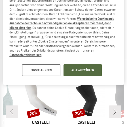
bereitzustellen. Dadurch erfahren auch unsere Social Media-, Werbe- und
Analysepartner von deiner Nutzung unserer Website; diese sitzen teilweise in
Drittländern ohne angemessene Garantien zum Schutz deiner Daten, etwa vor
dem Zugriff durch Behörden. Durch Anklicken von „Alle auswählen“ erklärst du
dich damit einverstanden, dass wir so verfahren.
Wenn du keine Cookies mit
VAUDE
SPORTFUL
Ausnahme der technisch notwendigen Cookie akzeptieren möchtest, dann
klicke bitte hier
. Du kannst deine Cookie Einstellungen aber auch jederzeit in
Knee Warmer II
Essential Knee Warmers
den „Einstellungen“ anpassen und einzelne Kategorien auswählen. Deine
Knielinge
Knielinge
Einwilligung ist freiwillig, für die Nutzung dieser Website nicht notwendig und
27,95 €
22,36 €
32,95 €
26,36 €
kann jederzeit unter „Cookie Einstellungen“ im unteren Bereich unserer
4,4
(14)
(0)
Webseite widerrufen oder erstmals vergeben werden. Weitere Informationen,
auch zu Risiken der Drittlandstransfers, findest du in unseren
Datenschutzhinweisen
.
UNSERE BESTSELLER FÜR DICH
EINSTELLUNGEN
ALLE AUSWÄHLEN
20%
20%
40
Rabatt
Rabatt
Raba
MARKE
MARKE
MA
ST
CASTELLI
CASTELLI
SP