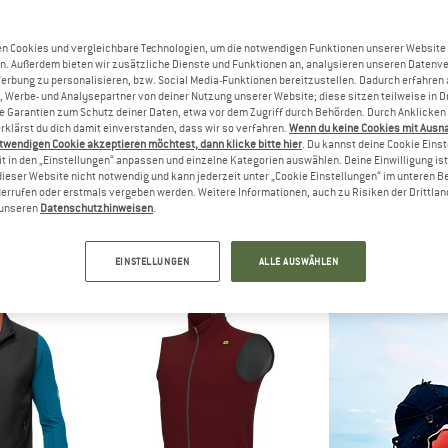
bis 30%
n Cookies und vergleichbare Technologien, um die notwendigen Funktionen unserer Website
n. Außerdem bieten wir zusätzliche Dienste und Funktionen an, analysieren unseren Datenv
Werbung zu personalisieren, bzw. Social Media-Funktionen bereitzustellen. Dadurch erfahren
, Werbe- und Analysepartner von deiner Nutzung unserer Website; diese sitzen teilweise in D
Garantien zum Schutz deiner Daten, etwa vor dem Zugriff durch Behörden. Durch Anklicken 
rklärst du dich damit einverstanden, dass wir so verfahren.
Wenn du keine Cookies mit Ausn
twendigen Cookie akzeptieren möchtest, dann klicke bitte hier
. Du kannst deine Cookie Eins
t in den „Einstellungen“ anpassen und einzelne Kategorien auswählen. Deine Einwilligung ist f
dieser Website nicht notwendig und kann jederzeit unter „Cookie Einstellungen“ im unteren B
errufen oder erstmals vergeben werden. Weitere Informationen, auch zu Risiken der Drittlan
C
STRAEDE
SAVE TH
n unseren
Datenschutzhinweisen
.
Wind Vest
Windbreaker
Ad
ste
Fahrradjacke
Kunstfas
1,97 €
99,95 €
134,95 €
a
EINSTELLUNGEN
ALLE AUSWÄHLEN
(0)
(0)