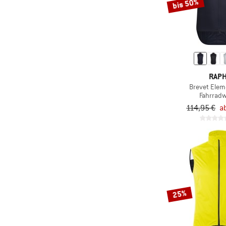
bis 50%
RAP
Brevet Eleme
Fahrrad
114,95 €
a
25%