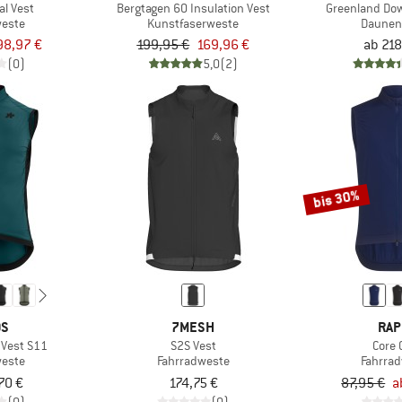
al Vest
Bergtagen 60 Insulation Vest
Greenland Dow
weste
Kunstfaserweste
Daunen
98,97 €
199,95 €
169,96 €
ab 218
(0)
5,0
(2)
bis 30%
OS
7MESH
RAP
 Vest S11
S2S Vest
Core 
weste
Fahrradweste
Fahrra
70 €
174,75 €
87,95 €
a