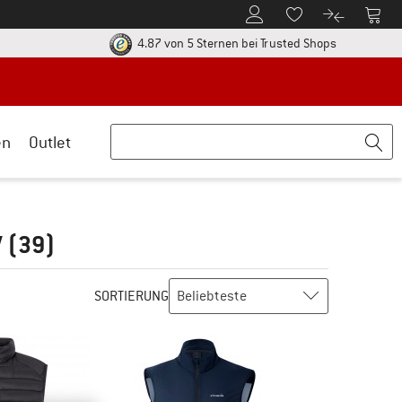
Zum Kundenkonto
Zum 
Zum Merkzettel.
Zum Produk
ier zu den Rückgabe-Richtlinien Öffnet sich in einer Infobox
Finde alle In
4.87 von 5 Sternen
bei Trusted Shops
en
Outlet
V
(39)
SORTIERUNG