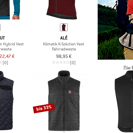
UT
ALÉ
on Hybrid Vest
Klimatik K-Solution Vest
rweste
Fahrradweste
22,47 €
98,95 €
(0)
(0)
Die
JETZT BIS
ZU
bis 33%