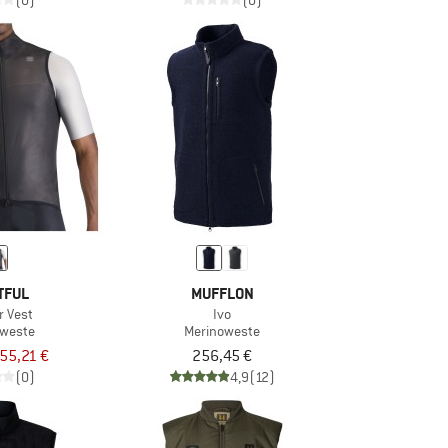
(0)
(0)
TFUL
MUFFLON
ir Vest
Ivo
dweste
Merinoweste
55,21 €
256,45 €
(0)
4,9
(12)