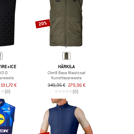
20%
IRE+ICE
HÄRKILA
el3-D
Clim8 Base Waistcoat
erweste
Kunstfaserweste
191,72 €
349,95 €
279,96 €
(0)
(0)