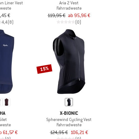
n Liner Vest
Aria 2 Vest
weste
Fahrradweste
,45 €
119,95 €
ab 95,96 €
4,4
(8)
(0)
15%
HA
X-BIONIC
Gilet
Spherewind Cycling Vest
dweste
Fahrradweste
b 61,57 €
124,95 €
106,21 €