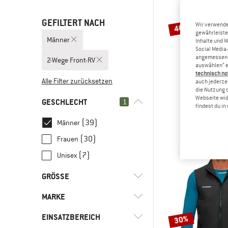
GEFILTERT NACH
Wir verwende
40%
gewährleiste
Männer
Inhalte und 
Social Media-
angemessene 
2-Wege Front-RV
auswählen“ e
technisch no
Alle Filter zurücksetzen
auch jederzei
die Nutzung 
Webseite wid
STOI
GESCHLECHT
1
findest du i
DalslandSt. 
Windwe
(39)
Männer
69,95 €
4
(30)
Frauen
(7)
Unisex
GRÖSSE
MARKE
XS
S
M
L
XL
EINSATZBEREICH
30%
XXL
3XL
4XL