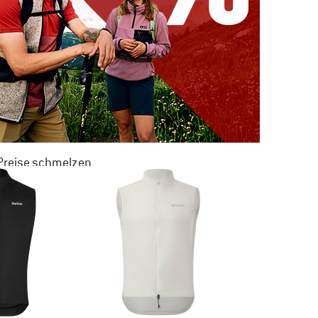
 Preise schmelzen
 ZU 50% RABATT
M SOMMER SALE