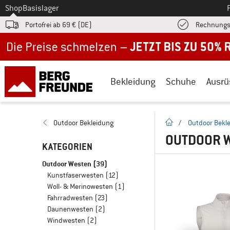
Zum
Shop
Basislager
Portofrei ab 69 € (DE)
Rechnungs
Jetzt bis zu 50% Rabatt im Sommer Sale
Bekleidung
Schuhe
Ausrü
Startseite
Outdoor Bekleidung
/
Outdoor Bekl
OUTDOOR W
KATEGORIEN
Outdoor Westen
(39)
Kunstfaserwesten
(12)
Woll- & Merinowesten
(1)
Fahrradwesten
(23)
Daunenwesten
(2)
Windwesten
(2)