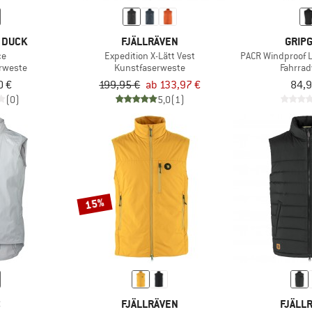
 DUCK
FJÄLLRÄVEN
GRIP
ce
Expedition X-Lätt Vest
PACR Windproof L
rweste
Kunstfaserweste
Fahrra
0 €
199,95 €
ab 133,97 €
84,9
(0)
5,0
(1)
15%
C
FJÄLLRÄVEN
FJÄLL