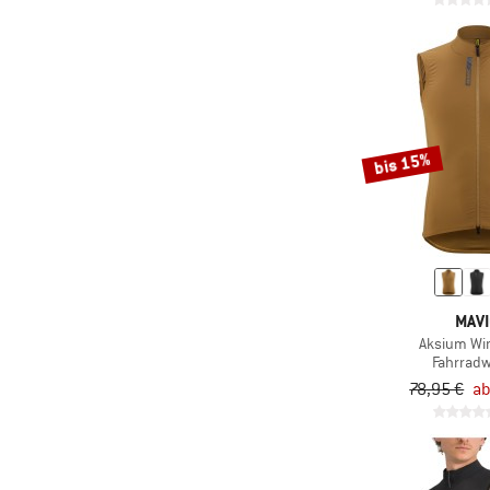
bis 15%
MAVI
Aksium Wi
Fahrrad
78,95 €
ab