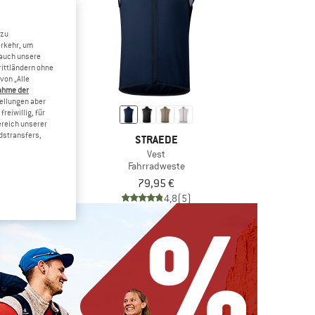
 zu
erkehr, um
 auch unsere
rittländern ohne
von „Alle
ahme der
tellungen aber
reiwillig, für
ereich unserer
dstransfers,
E DUCK
STRAEDE
am
Vest
erweste
Fahrradweste
b 101,47 €
79,95 €
4,4
(8)
4,8
(5)