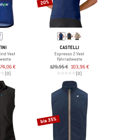
20%
INI
CASTELLI
Wind Vest
Espresso 2 Vest
dweste
Fahrradweste
74,06 €
129,95 €
103,96 €
(0)
(0)
bis 35%