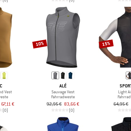
(0)
(0)
10%
15%
C
ALÉ
SPOR
nd Vest
Sauvage Vest
Light A
weste
Fahrradweste
Fahrra
 67,11 €
92,95 €
83,66 €
64,95 €
(0)
(0)