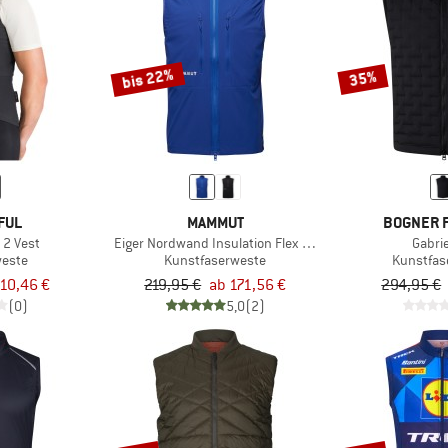
bis 22%
35%
FUL
MAMMUT
BOGNER F
 2 Vest
Eiger Nordwand Insulation Flex Air Vest
Gabri
weste
Kunstfaserweste
Kunstfas
10,46 €
219,95 €
ab 171,56 €
294,95 €
(0)
5,0
(2)