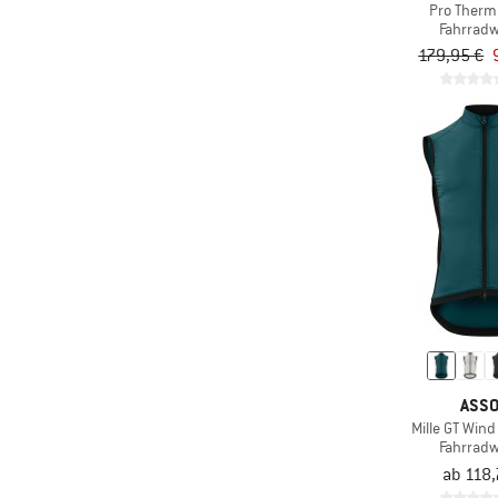
Pro Therm
(1)
X-Bionic
Fahrrad
179,95 €
ASS
Mille GT Wind
Fahrrad
ab 118,