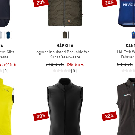
20%
22%
HA
HÄRKILA
SANT
nt Gilet
Logmar Insulated Packable Waistcoat
Lidl Trek 
weste
Kunstfaserweste
Fahrra
b 57,48 €
249,95 €
199,96 €
94,95 €
(0)
(0)
30%
22%