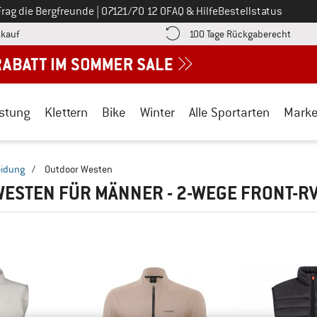
Ruf uns an unter
Frag die Bergfreunde
|
07121/70 12 0
FAQ & Hilfe
Bestellstatus
Finde die Zahlungs-Infos hier! Öffnet sich in einer Infobox
Gehe h
kauf
100 Tage Rückgaberecht
stung
Klettern
Bike
Winter
Alle Sportarten
Mark
eidung
/
Outdoor Westen
ESTEN FÜR MÄNNER - 2-WEGE FRONT-R