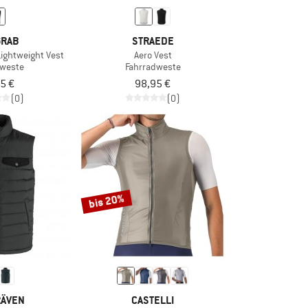
GRAB
STRAEDE
ightweight Vest
Aero Vest
dweste
Fahrradweste
5 €
98,95 €
(0)
(0)
bis 20%
RÄVEN
CASTELLI