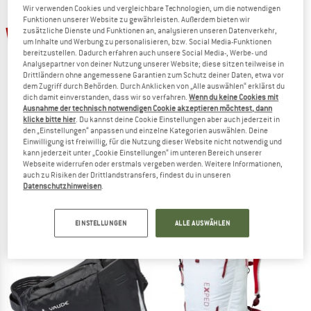
ZUM SOMMER SALE
Wir verwenden Cookies und vergleichbare Technologien, um die notwendigen
Funktionen unserer Website zu gewährleisten. Außerdem bieten wir
48%
zusätzliche Dienste und Funktionen an, analysieren unseren Datenverkehr,
um Inhalte und Werbung zu personalisieren, bzw. Social Media-Funktionen
bereitzustellen. Dadurch erfahren auch unsere Social Media-, Werbe- und
Analysepartner von deiner Nutzung unserer Website; diese sitzen teilweise in
Drittländern ohne angemessene Garantien zum Schutz deiner Daten, etwa vor
dem Zugriff durch Behörden. Durch Anklicken von „Alle auswählen“ erklärst du
dich damit einverstanden, dass wir so verfahren.
Wenn du keine Cookies mit
Ausnahme der technisch notwendigen Cookie akzeptieren möchtest, dann
klicke bitte hier
. Du kannst deine Cookie Einstellungen aber auch jederzeit in
den „Einstellungen“ anpassen und einzelne Kategorien auswählen. Deine
KOMPERDELL
MAMMUT
Einwilligung ist freiwillig, für die Nutzung dieser Website nicht notwendig und
Mountain Trail FXO
Eiger Nordwand 28
kann jederzeit unter „Cookie Einstellungen“ im unteren Bereich unserer
Trekkingstöcke
Tourenrucksack
Webseite widerrufen oder erstmals vergeben werden. Weitere Informationen,
auch zu Risiken der Drittlandstransfers, findest du in unseren
149,95 €
77,97 €
499,95 €
Datenschutzhinweisen
.
4,0
(8)
(0)
EINSTELLUNGEN
ALLE AUSWÄHLEN