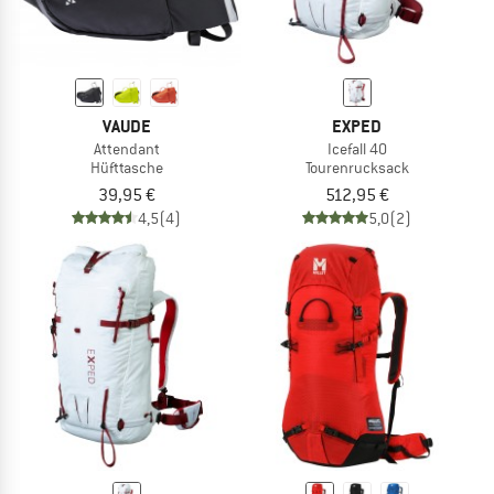
VAUDE
EXPED
Attendant
Icefall 40
Hüfttasche
Tourenrucksack
39,95 €
512,95 €
4,5
(4)
5,0
(2)