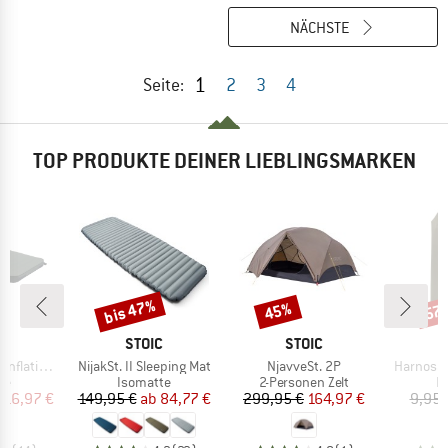
NÄCHSTE
1
Seite:
2
3
4
TOP PRODUKTE DEINER LIEBLINGSMARKEN
bis 47%
45%
57
Rabatt
Rabatt
Raba
KE
MARKE
MARKE
C
STOIC
STOIC
Artikel
Artikel
Artikel
ating Mat
NijakSt. II Sleeping Mat
NjavveSt. 2P
Harnosan
tgruppe
Produktgruppe
Produktgruppe
P
te
Isomatte
2-Personen Zelt
P
eis
duzierter Preis
Preis
reduzierter Preis
Preis
reduzierter Preis
116,97 €
149,95 €
ab
84,77 €
299,95 €
164,97 €
9,95 