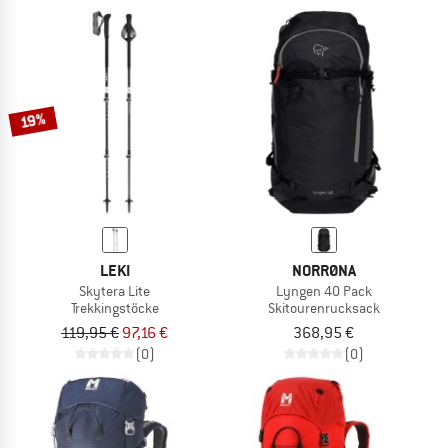
19%
LEKI
NORRØNA
Skytera Lite
Lyngen 40 Pack
Trekkingstöcke
Skitourenrucksack
119,95 €
97,16 €
368,95 €
(0)
(0)