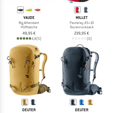
VAUDE
MILLET
Big Attendant
Peuterey 45+10
Hüfttasche
Tourenrucksack
49,95 €
239,95 €
4,8
(5)
(0)
DEUTER
DEUTER