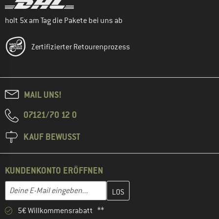
holt 5x am Tag die Pakete bei uns ab
Zertifizierter Retourenprozess
MAIL UNS!
07121/70 12 0
KAUF BEWUSST
KUNDENKONTO ERÖFFNEN
Gib hier deine E-Mail-Adresse ein und erstelle im nächsten Schri
E-Mail-Adresse
5€ Willkommensrabatt **