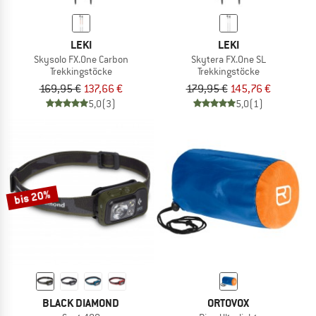
LEKI
LEKI
Skysolo FX.One Carbon
Skytera FX.One SL
Trekkingstöcke
Trekkingstöcke
169,95 €
137,66 €
179,95 €
145,76 €
5,0
(3)
5,0
(1)
bis 20%
BLACK DIAMOND
ORTOVOX