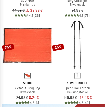
Spot 400
Bivy Ultralight
Stirnlampe
Biwaksack
44,95 €
ab 35,96 €
24,95 €
4,5
(26)
4,8
(72)
75%
25%
STOIC
KOMPERDELL
VietasSt. Bivy Bag
Speed Trail Carbon
Biwaksack
Trekkingstöcke
24,95 €
6,24 €
149,95 €
112,46 €
4,7
(3)
4,7
(49)