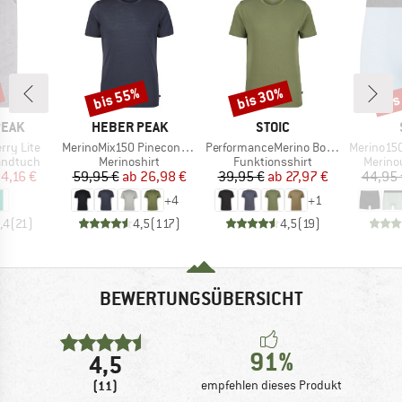
bis 55%
bis 30%
bis
Rabatt
Rabatt
Raba
MARKE
MARKE
PEAK
HEBER PEAK
STOIC
Artikel
Artikel
Artikel
erry Lite
MerinoMix150 PineconeHe. II T-Shirt
PerformanceMerino BorgholmSt. T-Shirt
Merino150 S
pe
Produktgruppe
Produktgruppe
Produk
andtuch
Merinoshirt
Funktionsshirt
Merino
eis
duzierter Preis
Preis
reduzierter Preis
Preis
reduzierter Preis
4,16 €
59,95 €
ab
26,98 €
39,95 €
ab
27,97 €
44,95 
+
4
+
1
,4
(
21
)
4,5
(
117
)
4,5
(
19
)
BEWERTUNGSÜBERSICHT
91%
4,5
(11)
empfehlen dieses Produkt