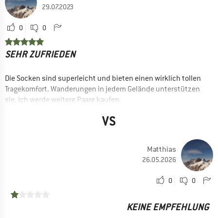
29.07.2023
0
0
SEHR ZUFRIEDEN
Die Socken sind superleicht und bieten einen wirklich tollen
Tragekomfort. Wanderungen in jedem Gelände unterstützen
sie. Ich werde weitere Paare kaufen.
VORTEILE
VS
Gute Klimaregulation
Bequem
Matthias
Sitzen gut
26.05.2026
Schnelltrocknend
0
0
EINSATZBEREICH
Freizeit
KEINE EMPFEHLUNG
Wandern