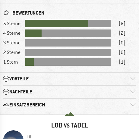
BEWERTUNGEN
5 Sterne
(8)
4 Sterne
(2)
3 Sterne
(0)
2 Sterne
(0)
1 Stern
(1)
VORTEILE
NACHTEILE
EINSATZBEREICH
LOB
TADEL
VS
Till