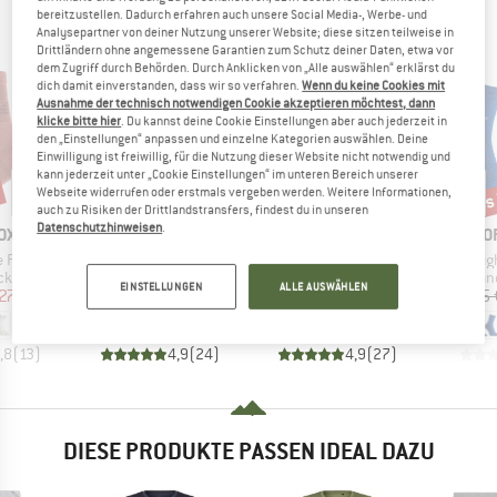
bereitzustellen. Dadurch erfahren auch unsere Social Media-, Werbe- und
AN
Analysepartner von deiner Nutzung unserer Website; diese sitzen teilweise in
Drittländern ohne angemessene Garantien zum Schutz deiner Daten, etwa vor
dem Zugriff durch Behörden. Durch Anklicken von „Alle auswählen“ erklärst du
dich damit einverstanden, dass wir so verfahren.
Wenn du keine Cookies mit
Ausnahme der technisch notwendigen Cookie akzeptieren möchtest, dann
klicke bitte hier
. Du kannst deine Cookie Einstellungen aber auch jederzeit in
den „Einstellungen“ anpassen und einzelne Kategorien auswählen. Deine
Einwilligung ist freiwillig, für die Nutzung dieser Website nicht notwendig und
kann jederzeit unter „Cookie Einstellungen“ im unteren Bereich unserer
bis 15%
bis
Webseite widerrufen oder erstmals vergeben werden. Weitere Informationen,
10%
Rabatt
Rabatt
Raba
auch zu Risiken der Drittlandstransfers, findest du in unseren
Datenschutzhinweisen
.
MARKE
MARKE
M
OX
ORTOVOX
ORTOVOX
O
Artikel
Artikel
Artikel
p Mid Socks
All Mountain Mid Socks
Alpine Mid Socks
Alpine Ligh
ruppe
Produktgruppe
Produktgruppe
Prod
cken
Merinosocken
Merinosocken
Wan
EINSTELLUNGEN
ALLE AUSWÄHLEN
eis
duzierter Preis
Preis
reduzierter Preis
Preis
reduzierter Preis
27,16 €
29,95 €
26,96 €
26,95 €
ab
22,91 €
26,95 
,8
(
13
)
4,9
(
24
)
4,9
(
27
)
DIESE PRODUKTE PASSEN IDEAL DAZU