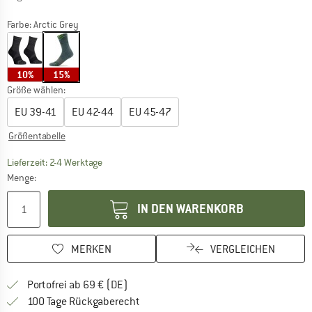
Farbe:
Arctic Grey
10%
15%
Größe wählen:
EU
39-41
EU
42-44
EU
45-47
Größentabelle
Der Link öffnet sich in einer Infobox und beinhaltet
Lieferzeit: 2-4 Werktage
Menge:
IN DEN WARENKORB
MERKEN
VERGLEICHEN
Finde mehr Informationen zu den Versan
Portofrei ab 69 € (DE)
Gehe hier zu den Rückgabe-Richtlinie
100 Tage Rückgaberecht