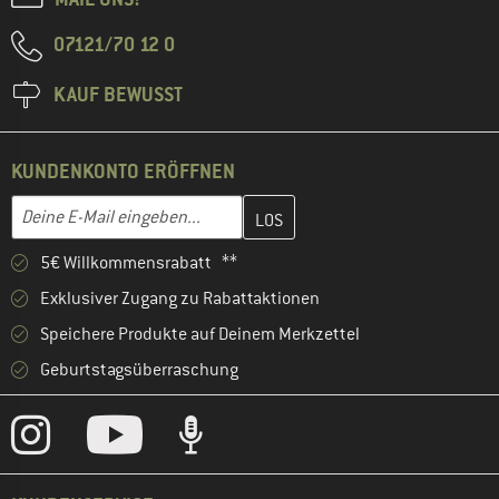
07121/70 12 0
KAUF BEWUSST
KUNDENKONTO ERÖFFNEN
Gib hier deine E-Mail-Adresse ein und erstelle im nächsten Schri
E-Mail-Adresse
5€ Willkommensrabatt **
Exklusiver Zugang zu Rabattaktionen
Speichere Produkte auf Deinem Merkzettel
Geburtstagsüberraschung