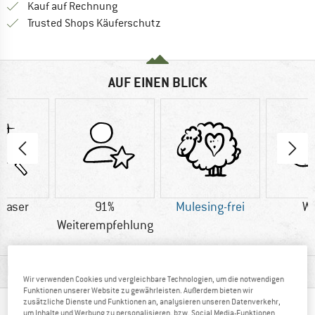
Finde die Zahlungs-Infos hier! Öffnet sich 
Kauf auf Rechnung
Finde alle Infos hier!
Trusted Shops Käuferschutz
AUF EINEN BLICK
faser
91%
Mulesing-frei
Wo
Weiterempfehlung
MATERIALINFOS & FEATURES
Wir verwenden Cookies und vergleichbare Technologien, um die notwendigen
Funktionen unserer Website zu gewährleisten. Außerdem bieten wir
zusätzliche Dienste und Funktionen an, analysieren unseren Datenverkehr,
ANDERE BERGFREUNDE SCHAUTEN SICH AUCH
um Inhalte und Werbung zu personalisieren, bzw. Social Media-Funktionen