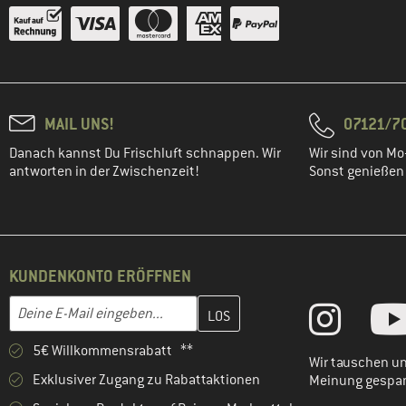
MAIL UNS!
07121/70
Danach kannst Du Frischluft schnappen. Wir
Wir sind von Mo-
antworten in der Zwischenzeit!
Sonst genießen w
KUNDENKONTO ERÖFFNEN
Gib hier deine E-Mail-Adresse ein und erstelle im nächsten Schri
E-Mail-Adresse
5€ Willkommensrabatt **
Wir tauschen un
Exklusiver Zugang zu Rabattaktionen
Meinung gespa