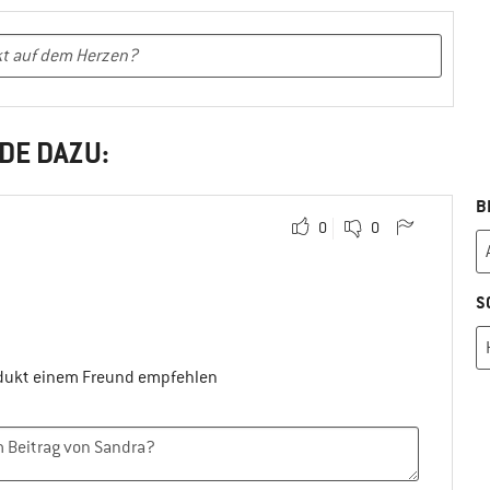
DE DAZU:
B
0
0
S
odukt einem Freund empfehlen