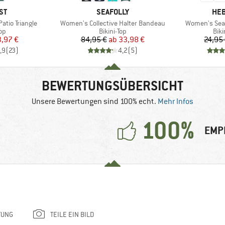
MARKE
MA
ST
SEAFOLLY
HEB
Artikel
Artikel
tio Triangle
Women's Collective Halter Bandeau
Women's Seap
tgruppe
Produktgruppe
Pro
Top
Bikini-Top
Bik
eis
duzierter Preis
Preis
reduzierter Preis
3,97 €
84,95 €
ab
33,98 €
24,95
,9
(
23
)
4,2
(
5
)
BEWERTUNGSÜBERSICHT
Unsere Bewertungen sind 100% echt.
Mehr Infos
100%
EMP
TUNG
TEILE EIN BILD