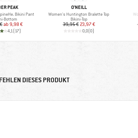
RKE
MARKE
ER PEAK
O'NEILL
Artikel
Art
ineHe. Bikini Pant
Women's Huntington Bralette Top
Wo
duktgruppe
Produktgruppe
ini-Bottom
Bikini-Top
Preis
reduzierter Preis
Preis
reduzierter Preis
 €
ab
9,98 €
39,95 €
23,97 €
4,1
(
17
)
0,0
(
0
)
FEHLEN DIESES PRODUKT