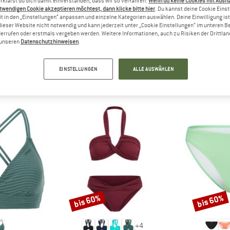
rklärst du dich damit einverstanden, dass wir so verfahren.
Wenn du keine Cookies mit Ausn
n wollen?
twendigen Cookie akzeptieren möchtest, dann klicke bitte hier
. Du kannst deine Cookie Eins
rgfreunde freuen sich, Dein
t in den „Einstellungen“ anpassen und einzelne Kategorien auswählen. Deine Einwilligung ist f
dieser Website nicht notwendig und kann jederzeit unter „Cookie Einstellungen“ im unteren B
zu lesen - teile es mit
errufen oder erstmals vergeben werden. Weitere Informationen, auch zu Risiken der Drittlan
n unseren
Datenschutzhinweisen
.
EINSTELLUNGEN
ALLE AUSWÄHLEN
ANDERE BERGFREUNDE SCHAUTEN SICH AUCH AN
bis 60%
bis 60%
Rabatt
Rabatt
+
4