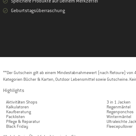
Speichere Produkte auf Deinem Merkzettel
Geburtstagsüberraschung
**Der Gutschein gilt ab einem Mindestabnahmewert (nach Retoure) von 40
Kategorien Bücher & Karten, Outdoor Lebensmittel sowie Gutscheine. Kein
Highlights
Aktivitäten Shops
3 in 1 Jacken
Kalkulatoren
Regenmäntel
Kaufberatung
Regenponchos
Packlisten
Wintermäntel
Pflege & Reparatur
Ultraleichte Jac
Black Friday
Fleecepullover