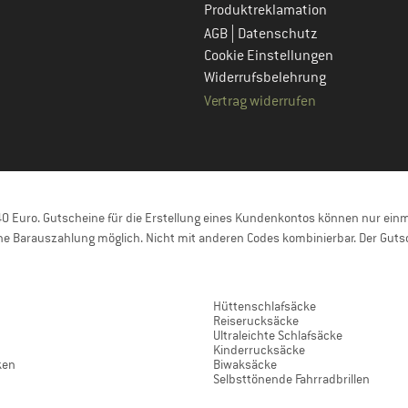
Produktreklamation
|
AGB
Datenschutz
Cookie Einstellungen
Widerrufsbelehrung
Vertrag widerrufen
 Euro. Gutscheine für die Erstellung eines Kundenkontos können nur einma
e Barauszahlung möglich. Nicht mit anderen Codes kombinierbar. Der Gutsc
Hüttenschlafsäcke
Reiserucksäcke
Ultraleichte Schlafsäcke
Kinderrucksäcke
ken
Biwaksäcke
Selbsttönende Fahrradbrillen