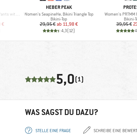
MARKE
MARKE
HEBER PEAK
PROTE
Artikel
Artikel
h Waistband
Women's SeapineHe. Bikini Triangle Top
Women's PRTMM Pa
e
Produktgruppe
Produk
Bikini-Top
Bikini-
rter Preis
Preis
reduzierter Preis
Pr
re
 €
29,95 €
ab
11,98 €
39,95 €
2
)
4,3
(
12
)
4
5,0
(1)
WAS SAGST DU DAZU?
STELLE EINE FRAGE
SCHREIBE EINE BEWER