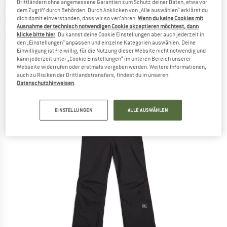
O'NEILL
-
Kid's O'riginals Bib Snow Pants -
Drittländern ohne angemessene Garantien zum Schutz deiner Daten, etwa vor
dem Zugriff durch Behörden. Durch Anklicken von „Alle auswählen“ erklärst du
Skihose
dich damit einverstanden, dass wir so verfahren.
Wenn du keine Cookies mit
Ausnahme der technisch notwendigen Cookie akzeptieren möchtest, dann
klicke bitte hier
. Du kannst deine Cookie Einstellungen aber auch jederzeit in
(0)
den „Einstellungen“ anpassen und einzelne Kategorien auswählen. Deine
Einwilligung ist freiwillig, für die Nutzung dieser Website nicht notwendig und
kann jederzeit unter „Cookie Einstellungen“ im unteren Bereich unserer
Webseite widerrufen oder erstmals vergeben werden. Weitere Informationen,
auch zu Risiken der Drittlandstransfers, findest du in unseren
Datenschutzhinweisen
.
EINSTELLUNGEN
ALLE AUSWÄHLEN