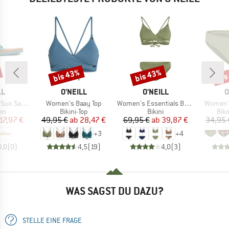
bis 43%
bis 43%
bis
Rabatt
Rabatt
Raba
E
MARKE
MARKE
M
LL
O'NEILL
O'NEILL
O
Artikel
Artikel
Artikel
 Sandals
Women's Baay Top
Women's Essentials Baay Maoi Bikini Set
Women's
tgruppe
Produktgruppe
Produktgruppe
Pro
en
Bikini-Top
Bikini
Bik
eis
duzierter Preis
Preis
reduzierter Preis
Preis
reduzierter Preis
17,97 €
49,95 €
ab
28,47 €
69,95 €
ab
39,87 €
34,95 
+
3
+
4
0,0
(
0
)
4,5
(
19
)
4,0
(
3
)
WAS SAGST DU DAZU?
STELLE EINE FRAGE