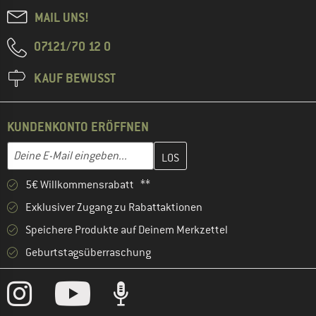
MAIL UNS!
07121/70 12 0
KAUF BEWUSST
KUNDENKONTO ERÖFFNEN
Gib hier deine E-Mail-Adresse ein und erstelle im nächsten Schri
E-Mail-Adresse
5€ Willkommensrabatt **
Exklusiver Zugang zu Rabattaktionen
Speichere Produkte auf Deinem Merkzettel
Geburtstagsüberraschung