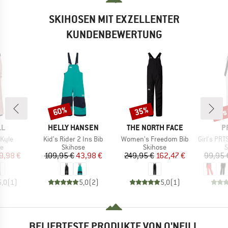
SKIHOSEN MIT EXZELLENTER
KUNDENBEWERTUNG
bis
60%
35%
Rabatt
Rabatt
Raba
E
MARKE
MARKE
M
LL
HELLY HANSEN
THE NORTH FACE
P
Artikel
Artikel
Artikel
Kyle
Kid's Rider 2 Ins Bib
Women's Freedom Bib
Girl's PRTSu
ktgruppe
Produktgruppe
Produktgruppe
P
se
Skihose
Skihose
S
eis
duzierter Preis
Preis
reduzierter Preis
Preis
reduzierter Preis
9,98 €
109,95 €
43,98 €
249,95 €
162,47 €
99,95 
5,0
(
1
)
5,0
(
2
)
5,0
(
1
)
BELIEBTESTE PRODUKTE VON O'NEILL