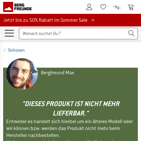
Zum Kundenkonto
Zum 
Zum Merkzettel.
Zum Produk
Jetzt bis zu 50% Rabatt im Sommer Sale
Jetzt bis zu 50% Rabatt im Sommer Sale »
Skihosen
Bergfreund Max
"DIESES PRODUKT IST NICHT MEHR
LIEFERBAR."
Entweder es handelt sich hierbei um ein älteres Modell oder
wir können bzw. werden das Produkt nicht mehr beim
Hersteller nachbestellen.