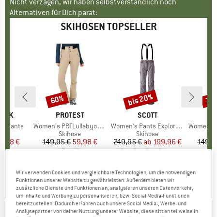
Nicht verzagen, wir haben selbstverständlich noch
Alternativen für Dich parat:
SKIHOSEN TOPSELLER
bis 20%
60%
70
Rabatt
Rabatt
Raba
PEAK
MARKE
PROTEST
MARKE
SCOTT
M
P
ki Pants
Artikel
Women's PRTLullabyos Snowpants
Artikel
Women's Pants Explorair 3L
Artikel
Women's PRTRami
ktgruppe
se
Produktgruppe
Skihose
Produktgruppe
Skihose
P
S
eis
duzierter Preis
9,98 €
149,95 €
Preis
reduzierter Preis
59,98 €
249,95 €
ab
Preis
reduzierter Preis
199,96 €
149,9
+
3
,3
(
15
)
0,0
(
0
)
3,7
(
3
)
Wir verwenden Cookies und vergleichbare Technologien, um die notwendigen
Funktionen unserer Website zu gewährleisten. Außerdem bieten wir
zusätzliche Dienste und Funktionen an, analysieren unseren Datenverkehr,
um Inhalte und Werbung zu personalisieren, bzw. Social Media-Funktionen
bereitzustellen. Dadurch erfahren auch unsere Social Media-, Werbe- und
Analysepartner von deiner Nutzung unserer Website; diese sitzen teilweise in