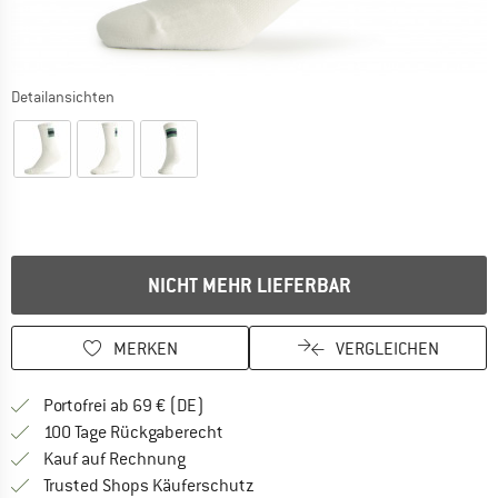
Detailansichten
NICHT MEHR LIEFERBAR
MERKEN
VERGLEICHEN
Finde mehr Informationen zu den Versan
Portofrei ab 69 € (DE)
Gehe hier zu den Rückgabe-Richtlinie
100 Tage Rückgaberecht
Finde die Zahlungs-Infos hier! Öffnet sich 
Kauf auf Rechnung
Finde alle Infos hier!
Trusted Shops Käuferschutz