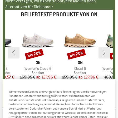
Nicht verzagen, wir haben selbstverständlich noch
Alternativen für Dich parat:
BELIEBTESTE PRODUKTE VON ON
bis 20%
bis 20%
bis
Rabatt
Rabatt
Raba
RKE
MARKE
ON
MARKE
ON
zon 2
Artikel
Women's Cloud 6
Artikel
Cloud 6
Artikel
Women's Cl
uppe
schuhe
Produktgruppe
Sneaker
Produktgruppe
Sneaker
Prod
Wan
eis
duzierter Preis
120,57 €
159,95 €
ab
Preis
reduzierter Preis
127,96 €
159,95 €
ab
Preis
reduzierter Preis
127,96 €
189,95 
+
3
+
9
+
8
4,5
(
2
)
4,7
(
48
)
4,1
(
23
)
Wir verwenden Cookies und vergleichbare Technologien, um die notwendigen
Funktionen unserer Website zu gewährleisten. Außerdem bieten wir
zusätzliche Dienste und Funktionen an, analysieren unseren Datenverkehr,
um Inhalte und Werbung zu personalisieren, bzw. Social Media-Funktionen
bereitzustellen. Dadurch erfahren auch unsere Social Media-, Werbe- und
Analysepartner von deiner Nutzung unserer Website; diese sitzen teilweise in
Drittländern ohne angemessene Garantien zum Schutz deiner Daten, etwa vor