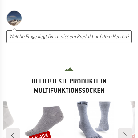
BELIEBTESTE PRODUKTE IN
MULTIFUNKTIONSSOCKEN
bis 40%
bis
Rabatt
Raba