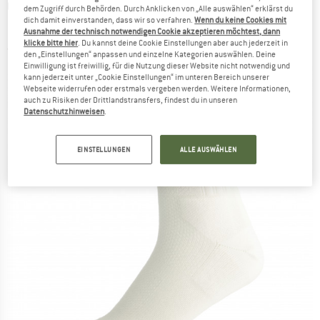
ON
-
Women's Tennis Sock -
dem Zugriff durch Behörden. Durch Anklicken von „Alle auswählen“ erklärst du
dich damit einverstanden, dass wir so verfahren.
Wenn du keine Cookies mit
Multifunktionssocken
Ausnahme der technisch notwendigen Cookie akzeptieren möchtest, dann
klicke bitte hier
. Du kannst deine Cookie Einstellungen aber auch jederzeit in
(0)
den „Einstellungen“ anpassen und einzelne Kategorien auswählen. Deine
Einwilligung ist freiwillig, für die Nutzung dieser Website nicht notwendig und
kann jederzeit unter „Cookie Einstellungen“ im unteren Bereich unserer
Webseite widerrufen oder erstmals vergeben werden. Weitere Informationen,
auch zu Risiken der Drittlandstransfers, findest du in unseren
Datenschutzhinweisen
.
EINSTELLUNGEN
ALLE AUSWÄHLEN