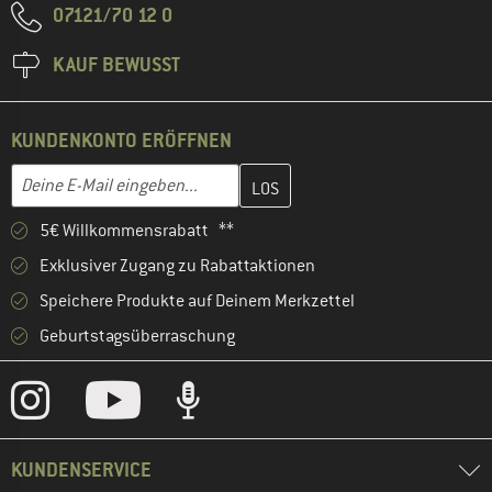
07121/70 12 0
KAUF BEWUSST
KUNDENKONTO ERÖFFNEN
Gib hier deine E-Mail-Adresse ein und erstelle im nächsten Schri
E-Mail-Adresse
5€ Willkommensrabatt **
Exklusiver Zugang zu Rabattaktionen
Speichere Produkte auf Deinem Merkzettel
Geburtstagsüberraschung
KUNDENSERVICE