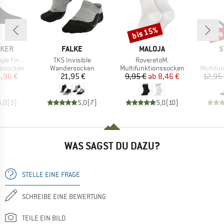
bis 15%
bis
Rabatt
Raba
MARKE
MARKE
M
AKER
FALKE
MALOJA
S
Artikel
Artikel
uge No Show
TK5 Invisible
RoveretoM.
pe
Produktgruppe
Produktgruppe
Produkt
nssocken
Wandersocken
Multifunktionssocken
Multifu
eis
duzierter Preis
Preis
Preis
reduzierter Preis
,96 €
21,95 €
9,95 €
ab
8,46 €
12,95
5,0
(
3
)
5,0
(
7
)
5,0
(
10
)
WAS SAGST DU DAZU?
STELLE EINE FRAGE
SCHREIBE EINE BEWERTUNG
TEILE EIN BILD