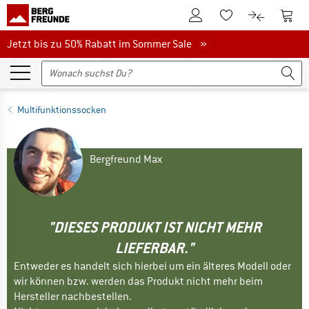
Zum Kundenkonto
Zum 
Zum Merkzettel.
Zum Produk
Jetzt bis zu 50% Rabatt im Sommer Sale
Jetzt bis zu 50% Rabatt im Sommer Sale »
Multifunktionssocken
Bergfreund Max
"DIESES PRODUKT IST NICHT MEHR
LIEFERBAR."
Entweder es handelt sich hierbei um ein älteres Modell oder
wir können bzw. werden das Produkt nicht mehr beim
Hersteller nachbestellen.