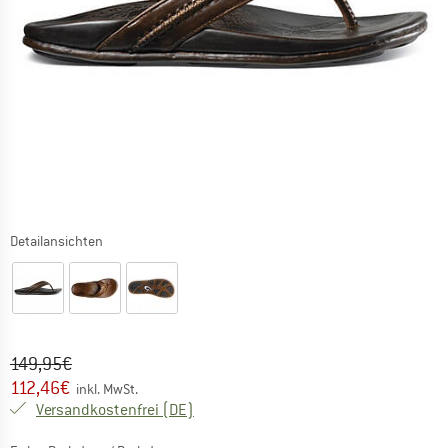
Detailansichten
Ursprünglicher Preis :
Preis:
149,95
€
112,46
€
inkl. MwSt.
Deutschland. Informationen zu den Ver
Versandkostenfrei
(DE)