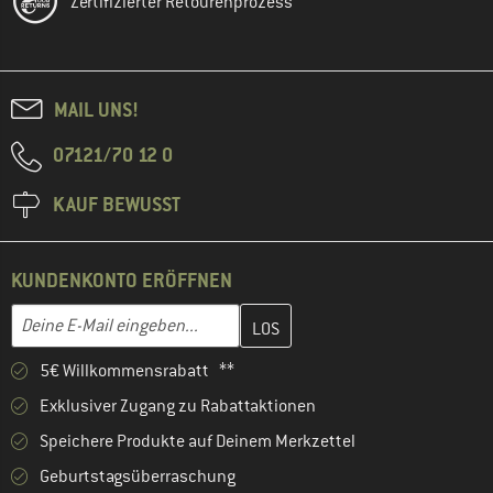
Zertifizierter Retourenprozess
MAIL UNS!
07121/70 12 0
KAUF BEWUSST
KUNDENKONTO ERÖFFNEN
Gib hier deine E-Mail-Adresse ein und erstelle im nächsten Schri
Deine E-Mail eingeben...
5€ Willkommensrabatt **
Exklusiver Zugang zu Rabattaktionen
Speichere Produkte auf Deinem Merkzettel
Geburtstagsüberraschung