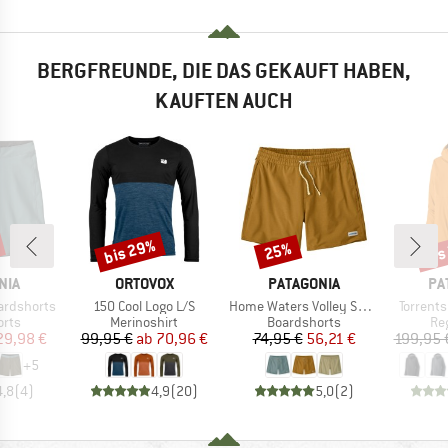
BERGFREUNDE, DIE DAS GEKAUFT HABEN,
KAUFTEN AUCH
bis 29%
bis
25%
Rabatt
Rabatt
Raba
MARKE
MARKE
MA
NIA
ORTOVOX
PATAGONIA
PA
Artikel
Artikel
Artikel
ardshorts
150 Cool Logo L/S
Home Waters Volley Shorts 16''
Torrents
gruppe
Produktgruppe
Produktgruppe
Pr
orts
Merinoshirt
Boardshorts
Re
eis
duzierter Preis
Preis
reduzierter Preis
Preis
reduzierter Preis
29,98 €
99,95 €
ab
70,96 €
74,95 €
56,21 €
199,95 
+
5
4,8
(
4
)
4,9
(
20
)
5,0
(
2
)