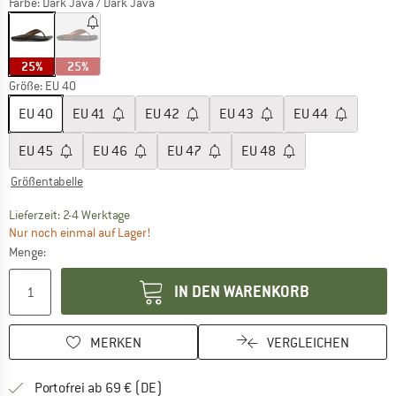
Farbe:
Dark Java / Dark Java
25%
25%
Größe: EU
40
EU
40
EU
41
EU
42
EU
43
EU
44
EU
45
EU
46
EU
47
EU
48
Größentabelle
Der Link öffnet sich in einer Infobox und beinhaltet
Lieferzeit: 2-4 Werktage
Nur noch einmal auf Lager!
Menge:
IN DEN WARENKORB
MERKEN
VERGLEICHEN
Finde mehr Informationen zu den Versan
Portofrei ab 69 € (DE)