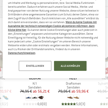
MATERIALINFOS & FEATURES
um Inhalte und Werbung zu personalisieren, bzw. Social Media-Funktionen
bereitzustellen. Dadurch erfahren auch unsere Social Media-, Werbe- und
Analysepartner von deiner Nutzung unserer Website; diese sitzen teilweise in
PRODUKTBESCHREIBUNG
Drittländern ohne angemessene Garantien zum Schutz deiner Daten, etwa vor
dem Zugriff durch Behörden. Durch Anklicken von „Alle auswählen“ erklärst du
dich damit einverstanden, dass wir so verfahren.
Wenn du keine Cookies mit
ANDERE BERGFREUNDE SCHAUTEN SICH AUCH
Ausnahme der technisch notwendigen Cookie akzeptieren möchtest, dann
klicke bitte hier
. Du kannst deine Cookie Einstellungen aber auch jederzeit in
AN
den „Einstellungen“ anpassen und einzelne Kategorien auswählen. Deine
Einwilligung ist freiwillig, für die Nutzung dieser Website nicht notwendig und
kann jederzeit unter „Cookie Einstellungen“ im unteren Bereich unserer
Webseite widerrufen oder erstmals vergeben werden. Weitere Informationen,
auch zu Risiken der Drittlandstransfers, findest du in unseren
Datenschutzhinweisen
.
EINSTELLUNGEN
ALLE AUSWÄHLEN
bis 25%
bis 25%
bis
Rabatt
Rabatt
Raba
MARKE
MARKE
MA
HOE
OLUKAI
REEF
HEB
kel
Artikel
Artikel
Artikel
Ki'I
Draftsmen
SylvaHe
tgruppe
Produktgruppe
Produktgruppe
P
en
Sandalen
Sandalen
S
eis
duzierter Preis
Preis
reduzierter Preis
Preis
reduzierter Preis
20,97 €
74,95 €
ab
56,21 €
79,95 €
ab
59,96 €
49,95 
3,5
(
2
)
0,0
(
0
)
5,0
(
3
)