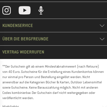
KUNDENSERVICE
ÜBER DIE BERGFREUNDE
VERTRAG WIDERRUFEN
**Der Gutschein gilt ab einem Mindestabnahmewert (nach Retoure)
von 40 Euro. Gutscheine für die Erstellung eines Kundenkontos können
nur einmal pro Person und Bestellung eingelöst werden. Nicht
anwendbar auf die Kategorien Bücher & Karten, Outdoor Lebensmittel
sowie Gutscheine. Keine Barauszahlung möglich. Nicht mit anderen
Codes kombinierbar. Der Gutschein darf nicht weitergegeben oder
veröffentlicht werden.
Highlights