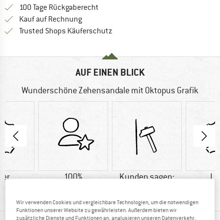
Gehe hier zu den Rückgabe-Richtlinie
100 Tage Rückgaberecht
Finde die Zahlungs-Infos hier! Öffnet sich 
Kauf auf Rechnung
Finde alle Infos hier!
Trusted Shops Käuferschutz
AUF EINEN BLICK
Wunderschöne Zehensandale mit Oktopus Grafik
der
100%
Kunden sagen:
Le
Weiterempfehlung
robust
Wir verwenden Cookies und vergleichbare Technologien, um die notwendigen
Funktionen unserer Website zu gewährleisten. Außerdem bieten wir
zusätzliche Dienste und Funktionen an, analysieren unseren Datenverkehr,