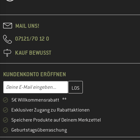
MAIL UNS!
07121/70 12 0
KAUF BEWUSST
KUNDENKONTO ERÖFFNEN
Gib hier deine E-Mail-Adresse ein und erstelle im nächsten Schri
E-Mail-Adresse
5€ Willkommensrabatt **
Exklusiver Zugang zu Rabattaktionen
Speichere Produkte auf Deinem Merkzettel
Geburtstagsüberraschung