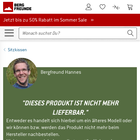
Zum Kundenkonto
Zum 
Zum Merkzettel.
Zum Produk
Jetzt bis zu 50% Rabatt im Sommer Sale
Jetzt bis zu 50% Rabatt im Sommer Sale »
Sitzkissen
Bergfreund Hannes
"DIESES PRODUKT IST NICHT MEHR
LIEFERBAR."
Entweder es handelt sich hierbei um ein älteres Modell oder
wir können bzw. werden das Produkt nicht mehr beim
Hersteller nachbestellen.