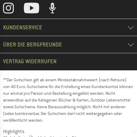
KUNDENSERVICE
ÜBER DIE BERGFREUNDE
VERTRAG WIDERRUFEN
**Der Gutschein gilt ab einem Mindestabnahmewert (nach Retoure)
von 40 Euro. Gutscheine für die Erstellung eines Kundenkontos können
nur einmal pro Person und Bestellung eingelöst werden. Nicht
anwendbar auf die Kategorien Bücher & Karten, Outdoor Lebensmittel
sowie Gutscheine. Keine Barauszahlung möglich. Nicht mit anderen
Codes kombinierbar. Der Gutschein darf nicht weitergegeben oder
veröffentlicht werden.
Highlights