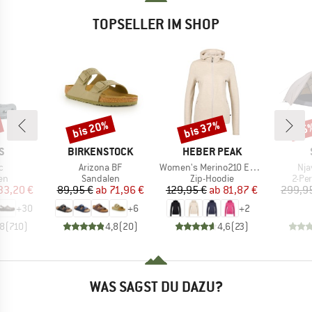
TOPSELLER IM SHOP
bis 20%
bis 37%
45
Rabatt
Rabatt
Raba
E
MARKE
MARKE
S
BIRKENSTOCK
HEBER PEAK
Artikel
Artikel
Arti
c
Arizona BF
Women's Merino210 EvergreenHe. Zip Hoody
Nja
tgruppe
Produktgruppe
Produktgruppe
Prod
en
Sandalen
Zip-Hoodie
2-Pe
eis
duzierter Preis
Preis
reduzierter Preis
Preis
reduzierter Preis
33,20 €
89,95 €
ab
71,96 €
129,95 €
ab
81,87 €
299,9
+
30
+
6
+
2
,8
(
710
)
4,8
(
20
)
4,6
(
23
)
WAS SAGST DU DAZU?