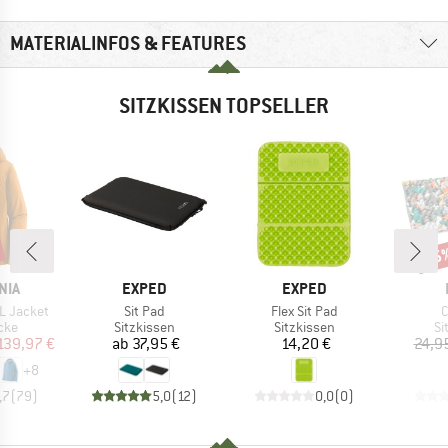
MATERIALINFOS & FEATURES
SITZKISSEN TOPSELLER
15
Raba
MARKE
MARKE
NIA
EXPED
EXPED
Artikel
Artikel
A
3L Jacket
Sit Pad
Flex Sit Pad
C
gruppe
Produktgruppe
Produktgruppe
Pr
cke
Sitzkissen
Sitzkissen
Si
eis
duzierter Preis
Preis
Preis
139,97 €
ab
37,95 €
14,20 €
24,9
+
8
,7
(
79
)
5,0
(
12
)
0,0
(
0
)