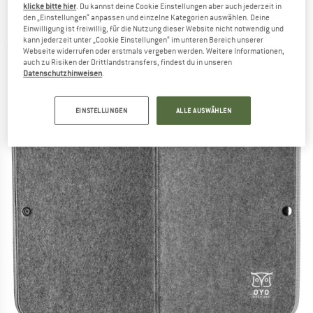
klicke bitte hier
. Du kannst deine Cookie Einstellungen aber auch jederzeit in
den „Einstellungen“ anpassen und einzelne Kategorien auswählen. Deine
ØYO - Kvile Sitzkissen - Sitzkissen
Einwilligung ist freiwillig, für die Nutzung dieser Website nicht notwendig und
kann jederzeit unter „Cookie Einstellungen“ im unteren Bereich unserer
(0)
Webseite widerrufen oder erstmals vergeben werden. Weitere Informationen,
auch zu Risiken der Drittlandstransfers, findest du in unseren
Datenschutzhinweisen
.
EINSTELLUNGEN
ALLE AUSWÄHLEN