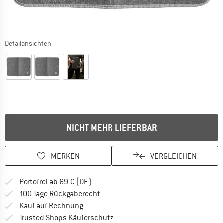
Detailansichten
NICHT MEHR LIEFERBAR
MERKEN
VERGLEICHEN
Finde mehr Informationen zu den Versan
Portofrei ab 69 € (DE)
Gehe hier zu den Rückgabe-Richtlinie
100 Tage Rückgaberecht
Finde die Zahlungs-Infos hier! Öffnet sich 
Kauf auf Rechnung
Finde alle Infos hier!
Trusted Shops Käuferschutz