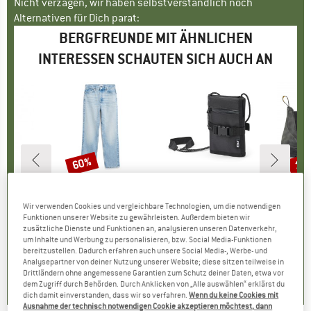
Nicht verzagen, wir haben selbstverständlich noch
Alternativen für Dich parat:
BERGFREUNDE MIT ÄHNLICHEN
INTERESSEN SCHAUTEN SICH AUCH AN
60%
13
Rabatt
Raba
KE
MARKE
ARMEDANGELS
MARKE
AEVOR
MAR
BLU
rts
Artikel
Women's Aaikala Cotton
Artikel
Bike Saddle Bag
Artike
All-T
Wir verwenden Cookies und vergleichbare Technologien, um die notwendigen
gruppe
sche
Produktgruppe
Jeans
Produktgruppe
Fahrradtasche
Pro
Frei
Funktionen unserer Website zu gewährleisten. Außerdem bieten wir
eis
duzierter Preis
1,21 €
129,95 €
Preis
reduzierter Preis
51,98 €
29,95 €
Preis
219,95
zusätzliche Dienste und Funktionen an, analysieren unseren Datenverkehr,
um Inhalte und Werbung zu personalisieren, bzw. Social Media-Funktionen
bereitzustellen. Dadurch erfahren auch unsere Social Media-, Werbe- und
4,5
(
8
)
0,0
(
0
)
0,0
(
0
)
Analysepartner von deiner Nutzung unserer Website; diese sitzen teilweise in
Drittländern ohne angemessene Garantien zum Schutz deiner Daten, etwa vor
dem Zugriff durch Behörden. Durch Anklicken von „Alle auswählen“ erklärst du
dich damit einverstanden, dass wir so verfahren.
Wenn du keine Cookies mit
Ausnahme der technisch notwendigen Cookie akzeptieren möchtest, dann