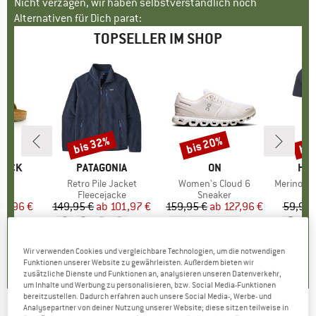
Nicht verzagen, wir haben selbstverständlich noch
Alternativen für Dich parat:
TOPSELLER IM SHOP
bis 32%
bis 20%
bis
Rabatt
Rabatt
Raba
TOCK
MARKE
PATAGONIA
MARKE
ON
MA
HEB
 BF
Artikel
Retro Pile Jacket
Artikel
Women's Cloud 6
Artikel
MerinoMix150 Pi
tgruppe
en
Produktgruppe
Fleecejacke
Produktgruppe
Sneaker
Pr
Me
eis
duzierter Preis
71,96 €
149,95 €
ab
Preis
reduzierter Preis
101,97 €
159,95 €
ab
Preis
reduzierter Preis
127,96 €
59,95 
+
6
+
1
+
9
,8
(
20
)
4,6
(
71
)
4,7
(
48
)
Wir verwenden Cookies und vergleichbare Technologien, um die notwendigen
Funktionen unserer Website zu gewährleisten. Außerdem bieten wir
zusätzliche Dienste und Funktionen an, analysieren unseren Datenverkehr,
um Inhalte und Werbung zu personalisieren, bzw. Social Media-Funktionen
bereitzustellen. Dadurch erfahren auch unsere Social Media-, Werbe- und
Analysepartner von deiner Nutzung unserer Website; diese sitzen teilweise in