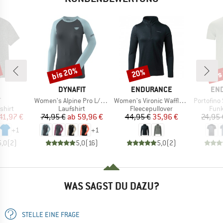
bis 20%
bis
20%
Rabatt
Rabatt
Raba
RKE
MARKE
MARKE
MA
DYNAFIT
ENDURANCE
EN
l
Artikel
Artikel
Artikel
T
Women's Alpine Pro L/S Tee
Women's Vironic Waffle Melange Loose Fit Midlayer
Portofino S/
ruppe
Produktgruppe
Produktgruppe
Prod
shirt
Laufshirt
Fleecepullover
Funk
eis
duzierter Preis
Preis
reduzierter Preis
Preis
reduzierter Preis
41,97 €
74,95 €
ab
59,96 €
44,95 €
35,96 €
24,95 
+
1
+
1
5,0
(
2
)
5,0
(
16
)
5,0
(
2
)
WAS SAGST DU DAZU?
STELLE EINE FRAGE