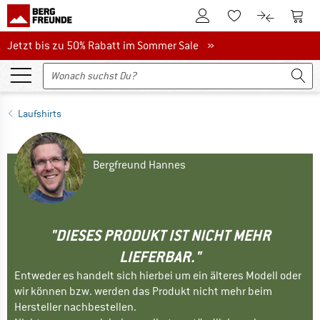
Zum Kundenkonto
Zum 
Zum Merkzettel.
Zum Produk
Jetzt bis zu 50% Rabatt im Sommer Sale
Jetzt bis zu 50% Rabatt im Sommer Sale »
Laufshirts
Bergfreund Hannes
"DIESES PRODUKT IST NICHT MEHR
LIEFERBAR."
Entweder es handelt sich hierbei um ein älteres Modell oder
wir können bzw. werden das Produkt nicht mehr beim
Hersteller nachbestellen.