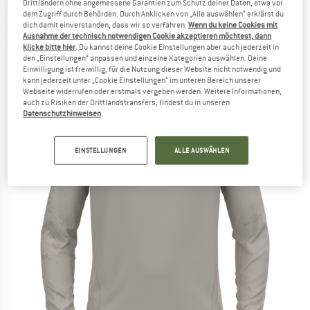
ODLO
-
Mid Layer 1/2 Zip Zeroweight
Drittländern ohne angemessene Garantien zum Schutz deiner Daten, etwa vor
dem Zugriff durch Behörden. Durch Anklicken von „Alle auswählen“ erklärst du
Ceramiwarm - Laufshirt
dich damit einverstanden, dass wir so verfahren.
Wenn du keine Cookies mit
Ausnahme der technisch notwendigen Cookie akzeptieren möchtest, dann
klicke bitte hier
. Du kannst deine Cookie Einstellungen aber auch jederzeit in
(0)
den „Einstellungen“ anpassen und einzelne Kategorien auswählen. Deine
Einwilligung ist freiwillig, für die Nutzung dieser Website nicht notwendig und
kann jederzeit unter „Cookie Einstellungen“ im unteren Bereich unserer
Webseite widerrufen oder erstmals vergeben werden. Weitere Informationen,
auch zu Risiken der Drittlandstransfers, findest du in unseren
Datenschutzhinweisen
.
EINSTELLUNGEN
ALLE AUSWÄHLEN