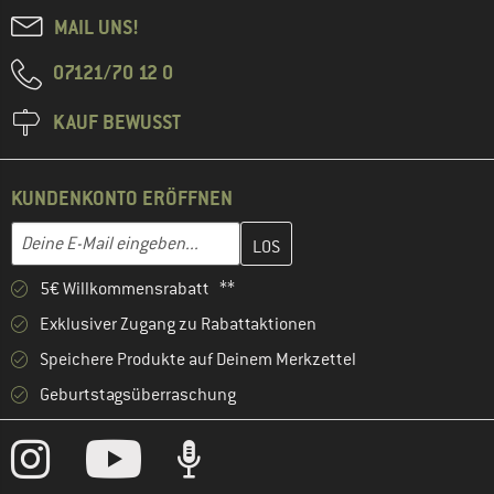
MAIL UNS!
07121/70 12 0
KAUF BEWUSST
KUNDENKONTO ERÖFFNEN
Gib hier deine E-Mail-Adresse ein und erstelle im nächsten Schri
E-Mail-Adresse
5€ Willkommensrabatt **
Exklusiver Zugang zu Rabattaktionen
Speichere Produkte auf Deinem Merkzettel
Geburtstagsüberraschung