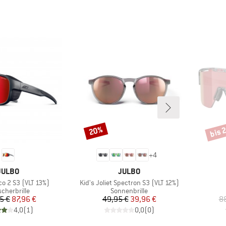
bis 
20%
Rabatt
Rabat
+
4
MARKE
MARKE
JULBO
JULBO
Artikel
o 2 S3 (VLT 13%)
Kid's Joliet Spectron S3 (VLT 12%)
uktgruppe
Produktgruppe
scherbrille
Sonnenbrille
Preis
reduzierter Preis
Preis
reduzierter Preis
5 €
87,96 €
49,95 €
39,96 €
8
4,0
(
1
)
0,0
(
0
)