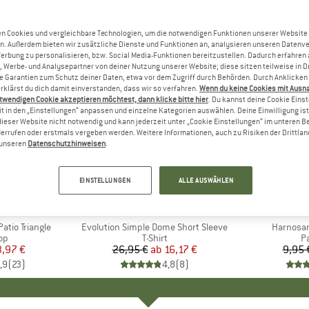
n Cookies und vergleichbare Technologien, um die notwendigen Funktionen unserer Website
n. Außerdem bieten wir zusätzliche Dienste und Funktionen an, analysieren unseren Datenv
Werbung zu personalisieren, bzw. Social Media-Funktionen bereitzustellen. Dadurch erfahren
, Werbe- und Analysepartner von deiner Nutzung unserer Website; diese sitzen teilweise in D
Garantien zum Schutz deiner Daten, etwa vor dem Zugriff durch Behörden. Durch Anklicken 
rklärst du dich damit einverstanden, dass wir so verfahren.
Wenn du keine Cookies mit Ausn
twendigen Cookie akzeptieren möchtest, dann klicke bitte hier
. Du kannst deine Cookie Eins
t in den „Einstellungen“ anpassen und einzelne Kategorien auswählen. Deine Einwilligung ist f
dieser Website nicht notwendig und kann jederzeit unter „Cookie Einstellungen“ im unteren B
errufen oder erstmals vergeben werden. Weitere Informationen, auch zu Risiken der Drittlan
n unseren
Datenschutzhinweisen
.
bis 40%
57%
Rabatt
Rabatt
EINSTELLUNGEN
ALLE AUSWÄHLEN
+
13
E
ST
MARKE
THE NORTH FACE
tio Triangle
Artikel
Evolution Simple Dome Short Sleeve
Artikel
Harnosan
tgruppe
Top
Produktgruppe
T-Shirt
P
P
eis
duzierter Preis
3,97 €
26,95 €
ab
Preis
reduzierter Preis
16,17 €
9,95 
,9
(
23
)
4,8
(
8
)