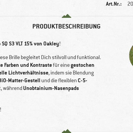
Art.Nr.:
20
PRODUKTBESCHREIBUNG
 SQ S3 VLT 15% von Oakley
!
e Brille begleitet Dich stilvoll und funktional.
te Farben und Kontraste
gestochen
für eine
helle Lichtverhältnisse
, indem sie Blendung
BiO-Matter-Gestell
C-5-
und die flexiblen
Unobtainium-Nasenpads
t, während
!