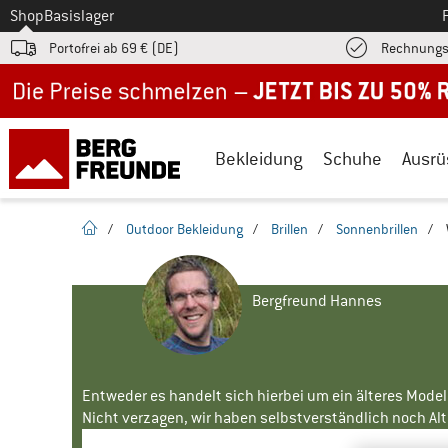
Zum
Shop
Basislager
Portofrei ab 69 € (DE)
Rechnungs
Jetzt bis zu 50% Rabatt im Sommer Sale
Bekleidung
Schuhe
Ausrü
Startseite
/
Outdoor Bekleidung
/
Brillen
/
Sonnenbrillen
/
Bergfreund Hannes
Entweder es handelt sich hierbei um ein älteres Mode
Nicht verzagen, wir haben selbstverständlich noch Alte