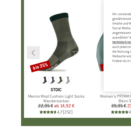
Wir verwende
gewährleiste
Inhalte und 
Social Media-
angemessene 
auswählen“ e
technisch no
auch jederzei
die Nutzung 
Webseite wid
findest du i
bis 35%
40%
Rabatt
Rabatt
MARKE
STOIC
MARK
PROTE
Artikel
Merino Wool Cushion Light Socks
Artikel
Women's PRTMM Pa
Produktgruppe
Wandersocken
Produk
Bikini-
22,95 €
ab
Preis
reduzierter Preis
14,92 €
39,95 €
Pr
re
2
4,7
(
252
)
4