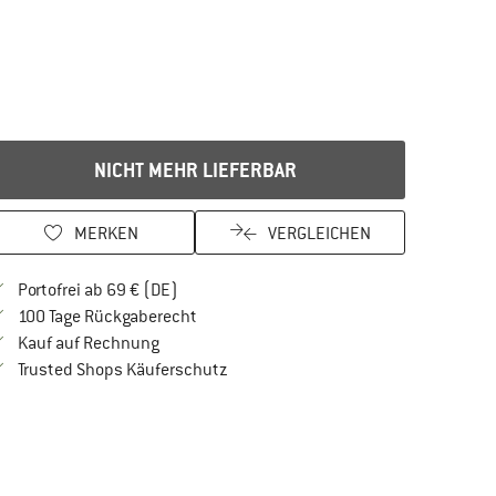
NICHT MEHR LIEFERBAR
MERKEN
VERGLEICHEN
Finde mehr Informationen zu den Versandkos
Portofrei ab 69 € (DE)
Gehe hier zu den Rückgabe-Richtlinien Öf
100 Tage Rückgaberecht
Finde die Zahlungs-Infos hier! Öffnet sich in 
Kauf auf Rechnung
Finde alle Infos hier!
Trusted Shops Käuferschutz