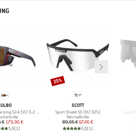
UNG
25%
Rabatt
MARKE
MARKE
JULBO
SCOTT
Artikel
Artikel
rizing S2-4 (VLT 5-20%)
Sport Shield S0 (VLT 92%)
Luca Po
uktgruppe
Produktgruppe
scherbrille
Fahrradbrille
Preis
reduzierter Preis
Preis
reduzierter Preis
 €
179,96 €
89,95 €
67,46 €
5,0
(
1
)
5,0
(
1
)