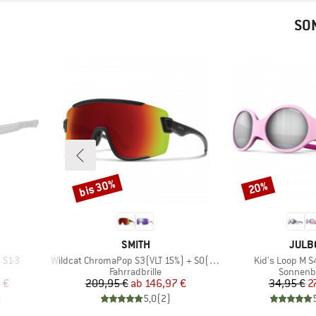
SO
bis 30%
20%
Rabatt
Rabatt
MARKE
MARK
SMITH
JULB
Artikel
Artikel
 S1-3
Wildcat ChromaPop S3(VLT 15%) + S0(VLT 90%)
Kid's Loop M S
e
Produktgruppe
Produkt
Fahrradbrille
Sonnenbr
rter Preis
Preis
reduzierter Preis
Pr
re
 €
209,95 €
ab
146,97 €
34,95 €
2
)
5,0
(
2
)