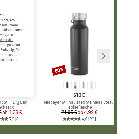
 zu
erkehr, um
 auch unsere
rittländern ohne
von „Alle
ahme der
tellungen aber
reiwillig, für
ereich unserer
dstransfers,
80%
Rabatt
MARKE
STOIC
MARKE
STOIC
dSt. II Dry Bag
Artikel
HeladagenSt. Insulated Stainless Steel Bottle 500
roduktgruppe
acksack
Produktgruppe
Isolierflasche
€
ab
Preis
reduzierter Preis
4,28 €
24,95 €
ab
Preis
reduzierter Preis
4,99 €
5,0
(
2
)
4,6
(
20
)