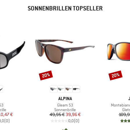
SONNENBRILLEN TOPSELLER
20%
20%
Rabatt
Rabatt
KE
MARKE
ALPINA
Artikel
Artikel
S3
Gleam S3
Montebianc
gruppe
Produktgruppe
Prod
ille
Sonnenbrille
Glet
eis
duzierter Preis
Preis
reduzierter Preis
10,47 €
49,95 €
39,96 €
109,9
0,0
(
0
)
0,0
(
0
)