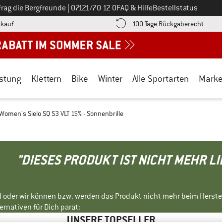
Ruf uns an unter
Frag die Bergfreunde
|
07121/70 12 0
FAQ & Hilfe
Bestellstatus
Finde die Zahlungs-Infos hier! Öffnet sich in einer Infobox
Gehe h
kauf
100 Tage Rückgaberecht
stung
Klettern
Bike
Winter
Alle Sportarten
Mark
Women's Sielo SQ S3 VLT 15% - Sonnenbrille
"DIESES PRODUKT IST NICHT MEHR L
ll oder wir können bzw. werden das Produkt nicht mehr beim Herste
rnativen für Dich parat:
UNSERE TOPSELLER