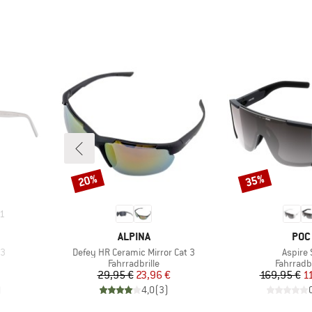
20%
35%
Rabatt
Rabatt
1
MARKE
MAR
ALPINA
POC
Artikel
Artikel
S3
Defey HR Ceramic Mirror Cat 3
Aspire 
e
Produktgruppe
Produkt
Fahrradbrille
Fahrradbr
Preis
reduzierter Preis
Pr
re
29,95 €
23,96 €
169,95 €
1
)
4,0
(
3
)