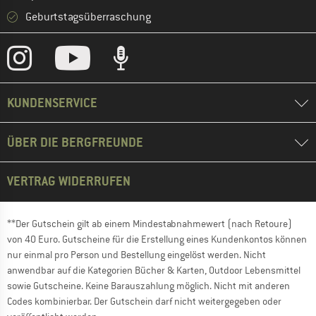
Geburtstagsüberraschung
KUNDENSERVICE
ÜBER DIE BERGFREUNDE
VERTRAG WIDERRUFEN
**Der Gutschein gilt ab einem Mindestabnahmewert (nach Retoure)
von 40 Euro. Gutscheine für die Erstellung eines Kundenkontos können
nur einmal pro Person und Bestellung eingelöst werden. Nicht
anwendbar auf die Kategorien Bücher & Karten, Outdoor Lebensmittel
sowie Gutscheine. Keine Barauszahlung möglich. Nicht mit anderen
Codes kombinierbar. Der Gutschein darf nicht weitergegeben oder