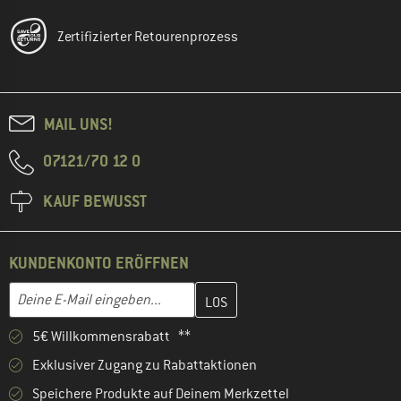
Zertifizierter Retourenprozess
MAIL UNS!
07121/70 12 0
KAUF BEWUSST
KUNDENKONTO ERÖFFNEN
Gib hier deine E-Mail-Adresse ein und erstelle im nächsten Schri
E-Mail-Adresse
5€ Willkommensrabatt **
Exklusiver Zugang zu Rabattaktionen
Speichere Produkte auf Deinem Merkzettel