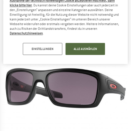
Ausnahme der technisch notwendigen Cookie akzeptieren möchtest, dann
OAKLEY
-
Turbine Prizm S3 (VLT 17%) -
klicke bitte hier
. Du kannst deine Cookie Einstellungen aber auch jederzeit in
Sonnenbrille
den „Einstellungen“ anpassen und einzelne Kategorien auswählen. Deine
Einwilligung ist freiwillig, für die Nutzung dieser Website nicht notwendig und
kann jederzeit unter „Cookie Einstellungen“ im unteren Bereich unserer
(0)
Webseite widerrufen oder erstmals vergeben werden. Weitere Informationen,
auch zu Risiken der Drittlandstransfers, findest du in unseren
Datenschutzhinweisen
.
EINSTELLUNGEN
ALLE AUSWÄHLEN