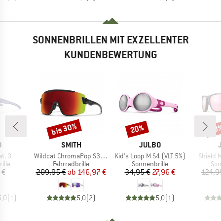
SONNENBRILLEN MIT EXZELLENTER
KUNDENBEWERTUNG
bis 30%
20%
20
Rabatt
Rabatt
Raba
KE
MARKE
MARKE
O
SMITH
JULBO
Artikel
Artikel
Artikel
at. 3
Wildcat ChromaPop S3(VLT 15%) + S0(VLT 90%)
Kid's Loop M S4 (VLT 5%)
Shield 
gruppe
Produktgruppe
Produktgruppe
Pro
ille
Fahrradbrille
Sonnenbrille
Son
eis
Preis
reduzierter Preis
Preis
reduzierter Preis
 €
209,95 €
ab
146,97 €
34,95 €
27,96 €
124,9
5,0
(
1
)
5,0
(
2
)
5,0
(
1
)