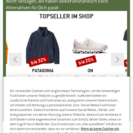
Nicht verzagen, wir haben selbstverständlich noch
Alternativen für Dich parat:
TOPSELLER IM SHOP
bis 32%
bis 20%
bis
Rabatt
Rabatt
Raba
NIA
MARKE
PATAGONIA
MARKE
ON
MA
HEB
3L Jacket
Artikel
Retro Pile Jacket
Artikel
Women's Cloud 6
Artikel
MerinoMix150 Pi
gruppe
cke
Produktgruppe
Fleecejacke
Produktgruppe
Sneaker
Pr
Me
eis
duzierter Preis
139,97 €
149,95 €
ab
Preis
reduzierter Preis
101,97 €
159,95 €
ab
Preis
reduzierter Preis
127,96 €
59,95 
Wir verwenden Cookies und vergleichbare Technologien, um die notwendigen
+
8
+
1
+
10
Funktionen unserer Website zu gewährleisten. Außerdem bieten wir
zusätzliche Dienste und Funktionen an, analysieren unseren Datenverkehr,
,7
(
79
)
4,6
(
71
)
4,7
(
48
)
um Inhalte und Werbung zu personalisieren, bzw. Social Media-Funktionen
bereitzustellen. Dadurch erfahren auch unsere Social Media-, Werbe- und
Analysepartner von deiner Nutzung unserer Website; diese sitzen teilweise in
Drittländern ohne angemessene Garantien zum Schutz deiner Daten, etwa vor
dem Zugriff durch Behörden. Durch Anklicken von „Alle auswählen“ erklärst du
dich damit einverstanden, dass wir so verfahren.
Wenn du keine Cookies mit