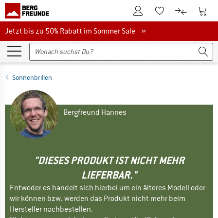
Zum Kundenkonto
Zum 
Zum Merkzettel.
Zum Produk
Jetzt bis zu 50% Rabatt im Sommer Sale
Jetzt bis zu 50% Rabatt im Sommer Sale »
Sonnenbrillen
Bergfreund Hannes
"DIESES PRODUKT IST NICHT MEHR
LIEFERBAR."
Entweder es handelt sich hierbei um ein älteres Modell oder
wir können bzw. werden das Produkt nicht mehr beim
Hersteller nachbestellen.