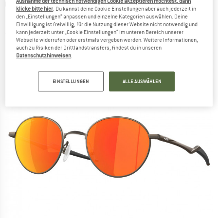
Ausnahme der technisch notwendigen Cookie akzeptieren möchtest, dann
OAKLEY
-
Terrigal Prizm Polarized S3 (VLT
klicke bitte hier
. Du kannst deine Cookie Einstellungen aber auch jederzeit in
17%) - Sonnenbrille
den „Einstellungen“ anpassen und einzelne Kategorien auswählen. Deine
Einwilligung ist freiwillig, für die Nutzung dieser Website nicht notwendig und
kann jederzeit unter „Cookie Einstellungen“ im unteren Bereich unserer
(0)
Webseite widerrufen oder erstmals vergeben werden. Weitere Informationen,
auch zu Risiken der Drittlandstransfers, findest du in unseren
Datenschutzhinweisen
.
EINSTELLUNGEN
ALLE AUSWÄHLEN