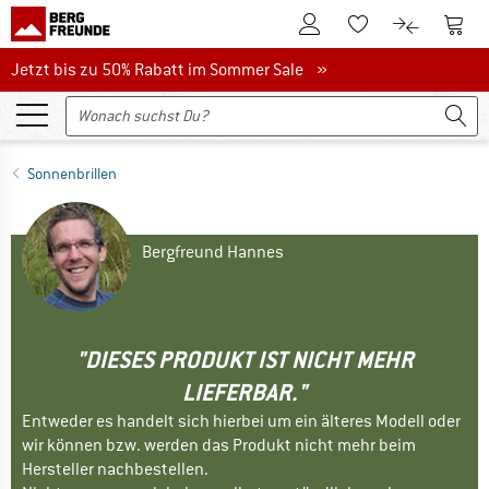
Zum Kundenkonto
Zum 
Zum Merkzettel.
Zum Produk
Jetzt bis zu 50% Rabatt im Sommer Sale
Jetzt bis zu 50% Rabatt im Sommer Sale »
Sonnenbrillen
Bergfreund Hannes
"DIESES PRODUKT IST NICHT MEHR
LIEFERBAR."
Entweder es handelt sich hierbei um ein älteres Modell oder
wir können bzw. werden das Produkt nicht mehr beim
Hersteller nachbestellen.