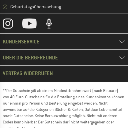
Geburtstagsüberraschung
KUNDENSERVICE
ÜBER DIE BERGFREUNDE
VERTRAG WIDERRUFEN
**Der Gutschein gilt ab einem Mindestabnahmewert (nach Retoure)
von 40 Euro. Gutscheine für die Erstellung eines Kundenkontos können
nur einmal pro Person und Bestellung eingelöst werden. Nicht
anwendbar auf die Kategorien Bücher & Karten, Outdoor Lebensmittel
sowie Gutscheine. Keine Barauszahlung möglich. Nicht mit anderen
Codes kombinierbar. Der Gutschein darf nicht weitergegeben oder