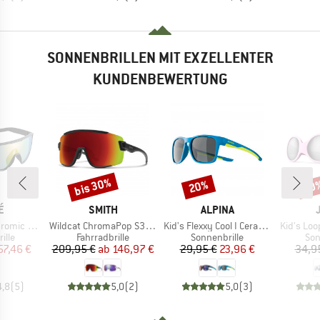
SONNENBRILLEN MIT EXZELLENTER
KUNDENBEWERTUNG
bis 30%
20%
20
Rabatt
Rabatt
Raba
E
MARKE
MARKE
É
SMITH
ALPINA
Artikel
Artikel
Artikel
(VLT 62-9%)
Wildcat ChromaPop S3(VLT 15%) + S0(VLT 90%)
Kid's Flexxy Cool I Ceramic Mirror Cat 3
Kid's Loo
gruppe
Produktgruppe
Produktgruppe
Pro
ille
Fahrradbrille
Sonnenbrille
Son
eis
duzierter Preis
Preis
reduzierter Preis
Preis
reduzierter Preis
57,46 €
209,95 €
ab
146,97 €
29,95 €
23,96 €
34,9
4,8
(
5
)
5,0
(
2
)
5,0
(
3
)