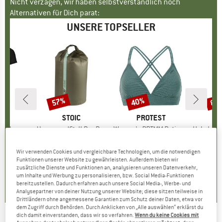
Nicht verzagen, wir haben selbstverständlich noch
Alternativen für Dich parat:
UNSERE TOPSELLER
57%
40%
80
Rabatt
Rabatt
Raba
E
OX
MARKE
STOIC
MARKE
PROTEST
o T-Shirt
Artikel
HarnosandSt. II Dry Bag
Artikel
Women's PRTMM Patio Triangle
Artikel
HeladagenSt. Insulated
gruppe
irt
Produktgruppe
Packsack
Produktgruppe
Bikini-Top
Pro
Isol
eis
duzierter Preis
62,97 €
9,95 €
ab
Preis
reduzierter Preis
4,28 €
39,95 €
Preis
reduzierter Preis
23,97 €
24,95
Wir verwenden Cookies und vergleichbare Technologien, um die notwendigen
Funktionen unserer Website zu gewährleisten. Außerdem bieten wir
zusätzliche Dienste und Funktionen an, analysieren unseren Datenverkehr,
,7
(
24
)
5,0
(
2
)
4,9
(
23
)
um Inhalte und Werbung zu personalisieren, bzw. Social Media-Funktionen
bereitzustellen. Dadurch erfahren auch unsere Social Media-, Werbe- und
Analysepartner von deiner Nutzung unserer Website; diese sitzen teilweise in
Drittländern ohne angemessene Garantien zum Schutz deiner Daten, etwa vor
dem Zugriff durch Behörden. Durch Anklicken von „Alle auswählen“ erklärst du
dich damit einverstanden, dass wir so verfahren.
Wenn du keine Cookies mit