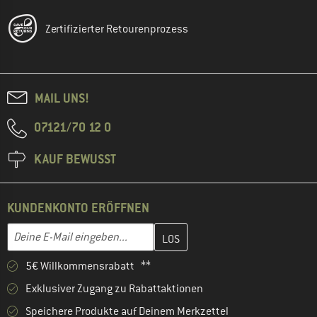
Zertifizierter Retourenprozess
MAIL UNS!
07121/70 12 0
KAUF BEWUSST
KUNDENKONTO ERÖFFNEN
Gib hier deine E-Mail-Adresse ein und erstelle im nächsten Schri
E-Mail-Adresse
5€ Willkommensrabatt **
Exklusiver Zugang zu Rabattaktionen
Speichere Produkte auf Deinem Merkzettel