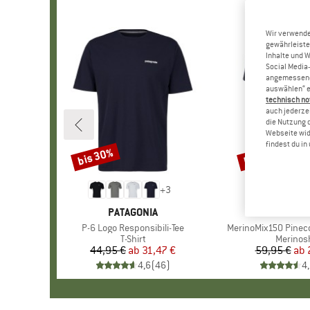
Wir verwende
gewährleiste
Inhalte und 
Social Media-
angemessene 
auswählen“ e
technisch no
auch jederzei
die Nutzung 
Webseite wid
findest du i
bis 30%
bis 55%
Rabatt
Rabatt
+
3
MARKE
PATAGONIA
MARKE
HEBER 
Artikel
P-6 Logo Responsibili-Tee
Artikel
MerinoMix150 Pinecon
Produktgruppe
T-Shirt
Produkt
Merinosh
44,95 €
ab
Preis
reduzierter Preis
31,47 €
59,95 €
ab
Pr
re
4,6
(
46
)
4