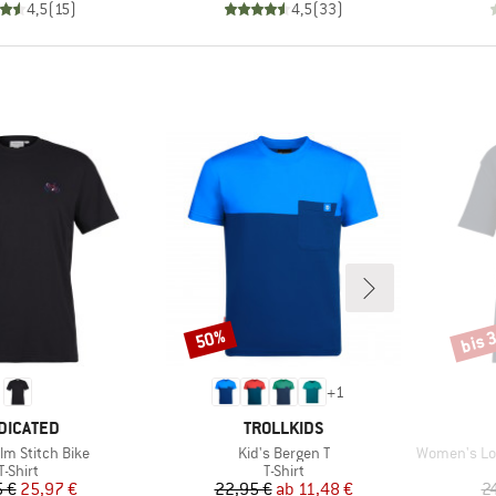
4,5
(
15
)
4,5
(
33
)
bis 
50%
Rabatt
Rabat
+
1
RKE
MARKE
DICATED
TROLLKIDS
Artikel
Artikel
lm Stitch Bike
Kid's Bergen T
Women's Loose F
Produktgruppe
Produktgruppe
T-Shirt
T-Shirt
Preis
reduzierter Preis
Preis
reduzierter Preis
 €
25,97 €
22,95 €
ab
11,48 €
2