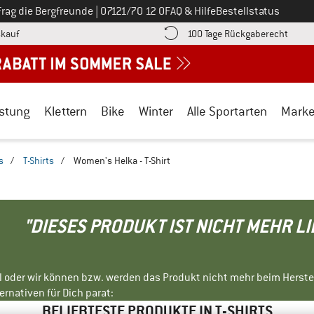
Ruf uns an unter
Frag die Bergfreunde
|
07121/70 12 0
FAQ & Hilfe
Bestellstatus
Finde die Zahlungs-Infos hier! Öffnet sich in einer Infobox
Gehe h
kauf
100 Tage Rückgaberecht
stung
Klettern
Bike
Winter
Alle Sportarten
Mark
s
/
T-Shirts
/
Women's Helka - T-Shirt
"DIESES PRODUKT IST NICHT MEHR L
ll oder wir können bzw. werden das Produkt nicht mehr beim Herste
rnativen für Dich parat:
BELIEBTESTE PRODUKTE IN T-SHIRTS