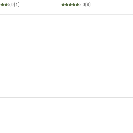
5,0
(
1
)
5,0
(
8
)
G