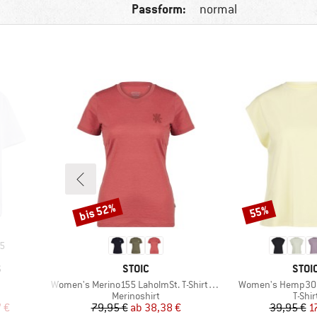
Passform:
normal
bis 52%
55%
Rabatt
Rabatt
5
MARKE
MAR
S
STOIC
STOI
Artikel
Artikel
Women's Merino155 LaholmSt. T-Shirt Daisy Flower
Women's Hemp30 A
uppe
Produktgruppe
Produ
Merinoshirt
T-Shir
rter Preis
Preis
reduzierter Preis
Pr
re
 €
79,95 €
ab
38,38 €
39,95 €
1