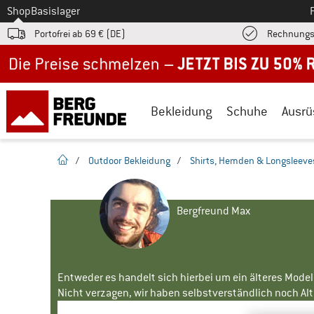
Zum
Shop
Basislager
Portofrei ab 69 € (DE)
Rechnungs
Jetzt bis zu 50% Rabatt im Sommer Sale
Bekleidung
Schuhe
Ausrü
Startseite
/
Outdoor Bekleidung
/
Shirts, Hemden & Longsleeve
Bergfreund Max
Entweder es handelt sich hierbei um ein älteres Mode
Nicht verzagen, wir haben selbstverständlich noch Alte