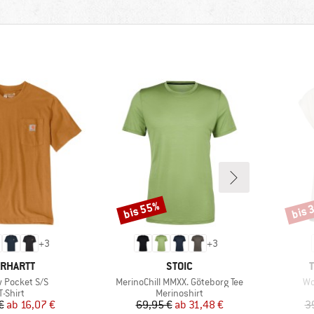
bis 55%
bis 
Rabatt
Rabat
+
3
+
3
RKE
MARKE
RHARTT
STOIC
Artikel
Art
 Pocket S/S
MerinoChill MMXX. Göteborg Tee
Wo
Produktgruppe
Produktgruppe
T-Shirt
Merinoshirt
Preis
reduzierter Preis
Preis
reduzierter Preis
€
ab
16,07 €
69,95 €
ab
31,48 €
3