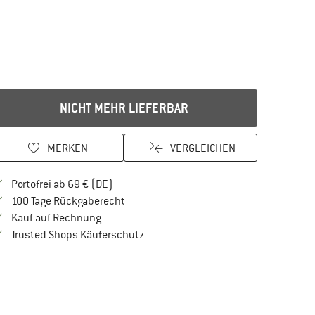
NICHT MEHR LIEFERBAR
MERKEN
VERGLEICHEN
Finde mehr Informationen zu den Versandkos
Portofrei ab 69 € (DE)
Gehe hier zu den Rückgabe-Richtlinien Öf
100 Tage Rückgaberecht
Finde die Zahlungs-Infos hier! Öffnet sich in 
Kauf auf Rechnung
Finde alle Infos hier!
Trusted Shops Käuferschutz