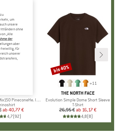
 zu
erkehr, um
 auch unsere
rittländern ohne
von „Alle
ahme der
tellungen aber
reiwillig, für
ereich unserer
dstransfers,
bis 40%
Rabatt
+
1
+
11
RKE
ER PEAK
MARKE
THE NORTH FACE
 PineconeHe. II T-Shirt
Artikel
Evolution Simple Dome Short Sleeve
oduktgruppe
rinoshirt
Produktgruppe
T-Shirt
€
ab
Preis
reduzierter Preis
40,77 €
26,95 €
ab
Preis
reduzierter Preis
16,17 €
4,7
(
92
)
4,8
(
8
)