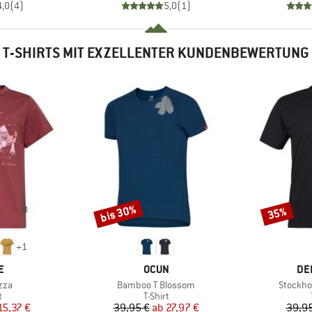
4,0
(
4
)
5,0
(
1
)
T-SHIRTS MIT EXZELLENTER KUNDENBEWERTUNG
bis 30%
35%
Rabatt
Rabatt
+
1
E
MARKE
MA
E
OCUN
DE
Artikel
Artikel
zza
Bamboo T Blossom
Stockho
ktgruppe
Produktgruppe
t
T-Shirt
eis
duzierter Preis
Preis
reduzierter Preis
15,37 €
39,95 €
ab
27,97 €
39,95