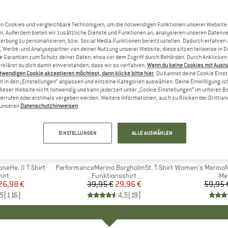
n Cookies und vergleichbare Technologien, um die notwendigen Funktionen unserer Website
n. Außerdem bieten wir zusätzliche Dienste und Funktionen an, analysieren unseren Datenv
Werbung zu personalisieren, bzw. Social Media-Funktionen bereitzustellen. Dadurch erfahren
, Werbe- und Analysepartner von deiner Nutzung unserer Website; diese sitzen teilweise in D
Garantien zum Schutz deiner Daten, etwa vor dem Zugriff durch Behörden. Durch Anklicken 
rklärst du dich damit einverstanden, dass wir so verfahren.
Wenn du keine Cookies mit Ausn
twendigen Cookie akzeptieren möchtest, dann klicke bitte hier
. Du kannst deine Cookie Eins
t in den „Einstellungen“ anpassen und einzelne Kategorien auswählen. Deine Einwilligung ist f
dieser Website nicht notwendig und kann jederzeit unter „Cookie Einstellungen“ im unteren B
errufen oder erstmals vergeben werden. Weitere Informationen, auch zu Risiken der Drittlan
n unseren
Datenschutzhinweisen
.
bis 32%
25%
Rabatt
Rabatt
EINSTELLUNGEN
ALLE AUSWÄHLEN
+
4
PEAK
MARKE
STOIC
MA
HEB
eHe. II T-Shirt
Artikel
PerformanceMerino BorgholmSt. T-Shirt
Artikel
Women's MerinoMix150
gruppe
irt
Produktgruppe
Funktionsshirt
Pr
Me
eis
duzierter Preis
26,98 €
39,95 €
Preis
reduzierter Preis
29,96 €
59,95 
,5
(
116
)
4,5
(
19
)