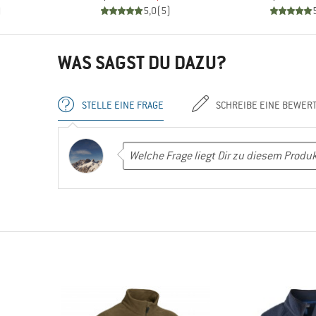
)
5,0
(
5
)
WAS SAGST DU DAZU?
STELLE EINE FRAGE
SCHREIBE EINE BEWER