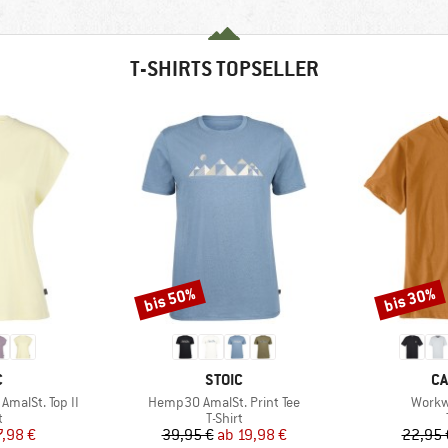
T-SHIRTS TOPSELLER
bis 50%
bis 30%
Rabatt
Rabatt
KE
MARKE
MA
C
STOIC
CA
Artikel
Artikel
malSt. Top II
Hemp30 AmalSt. Print Tee
Workw
ktgruppe
Produktgruppe
t
T-Shirt
eis
duzierter Preis
Preis
reduzierter Preis
7,98 €
39,95 €
ab
19,98 €
22,95 