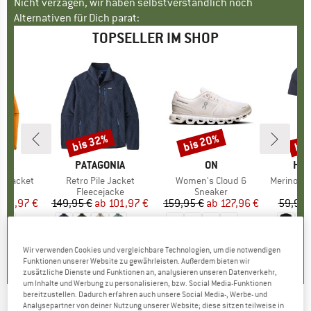
Nicht verzagen, wir haben selbstverständlich noch
Alternativen für Dich parat:
TOPSELLER IM SHOP
bis 32%
bis 20%
bis
Rabatt
Rabatt
Raba
NIA
MARKE
PATAGONIA
MARKE
ON
MA
HEB
3L Jacket
Artikel
Retro Pile Jacket
Artikel
Women's Cloud 6
Artikel
MerinoMix150 Pi
gruppe
cke
Produktgruppe
Fleecejacke
Produktgruppe
Sneaker
Pr
Me
eis
duzierter Preis
139,97 €
149,95 €
ab
Preis
reduzierter Preis
101,97 €
159,95 €
ab
Preis
reduzierter Preis
127,96 €
59,95 
+
8
+
1
+
10
,7
(
79
)
4,6
(
71
)
4,7
(
48
)
Wir verwenden Cookies und vergleichbare Technologien, um die notwendigen
Funktionen unserer Website zu gewährleisten. Außerdem bieten wir
zusätzliche Dienste und Funktionen an, analysieren unseren Datenverkehr,
um Inhalte und Werbung zu personalisieren, bzw. Social Media-Funktionen
bereitzustellen. Dadurch erfahren auch unsere Social Media-, Werbe- und
Analysepartner von deiner Nutzung unserer Website; diese sitzen teilweise in