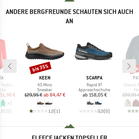
ANDERE BERGFREUNDE SCHAUTEN SICH AUCH
AN
bis 35%
bis
Rabatt
Raba
E
MARKE
MARKE
MA
WA
KEEN
SCARPA
PA
Artikel
Artikel
Artikel
Fullzip Hoody
KS Mino
Rapid XT
Classic 
gruppe
Produktgruppe
Produktgruppe
Pr
cke
Sneaker
Approachschuhe
Fl
eis
duzierter Preis
Preis
reduzierter Preis
Preis
51,98 €
129,95 €
ab
84,47 €
ab
158,05 €
239,95 
+
2
,8
(
15
)
1,0
(
1
)
0,0
(
0
)
FLEECEJACKEN TOPSELLER