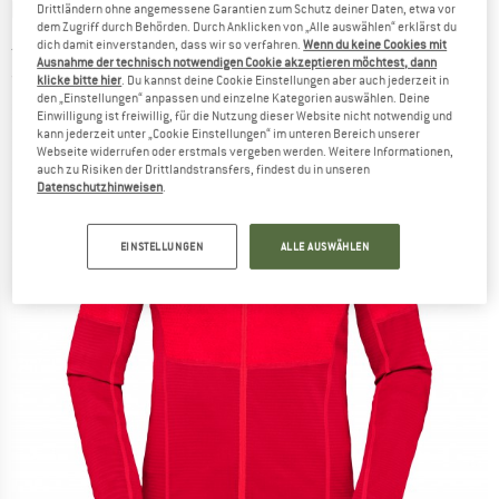
NORRØNA
-
Women's Lyngen Alpha90 Raw
Drittländern ohne angemessene Garantien zum Schutz deiner Daten, etwa vor
dem Zugriff durch Behörden. Durch Anklicken von „Alle auswählen“ erklärst du
Jacket - Fleecejacke
dich damit einverstanden, dass wir so verfahren.
Wenn du keine Cookies mit
Ausnahme der technisch notwendigen Cookie akzeptieren möchtest, dann
(0)
klicke bitte hier
. Du kannst deine Cookie Einstellungen aber auch jederzeit in
den „Einstellungen“ anpassen und einzelne Kategorien auswählen. Deine
Einwilligung ist freiwillig, für die Nutzung dieser Website nicht notwendig und
kann jederzeit unter „Cookie Einstellungen“ im unteren Bereich unserer
Webseite widerrufen oder erstmals vergeben werden. Weitere Informationen,
auch zu Risiken der Drittlandstransfers, findest du in unseren
Datenschutzhinweisen
.
EINSTELLUNGEN
ALLE AUSWÄHLEN