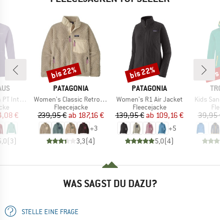
bis 22%
bis 22%
bis
Rabatt
Rabatt
Raba
MARKE
MARKE
MA
AUS
PATAGONIA
PATAGONIA
TR
Artikel
Artikel
Artikel
tive Jacket
Women's Classic Retro-X Jacket
Women's R1 Air Jacket
Kids San
gruppe
Produktgruppe
Produktgruppe
Pr
cke
Fleecejacke
Fleecejacke
Fl
eis
duzierter Preis
Preis
reduzierter Preis
Preis
reduzierter Preis
4,08 €
239,95 €
ab
187,16 €
139,95 €
ab
109,16 €
39,95 
+
3
+
5
5,0
(
3
)
3,3
(
4
)
5,0
(
4
)
WAS SAGST DU DAZU?
STELLE EINE FRAGE