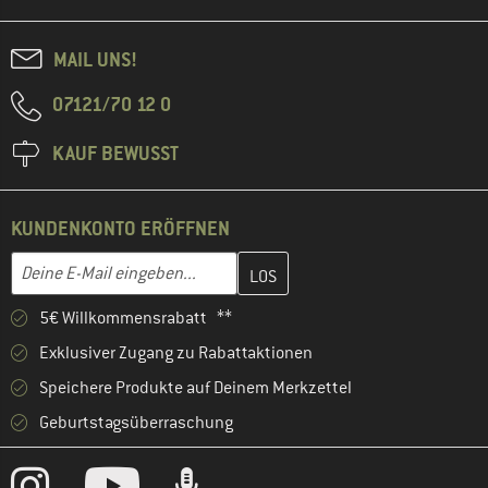
MAIL UNS!
07121/70 12 0
KAUF BEWUSST
KUNDENKONTO ERÖFFNEN
Gib hier deine E-Mail-Adresse ein und erstelle im nächsten Schri
E-Mail-Adresse
5€ Willkommensrabatt **
Exklusiver Zugang zu Rabattaktionen
Speichere Produkte auf Deinem Merkzettel
Geburtstagsüberraschung