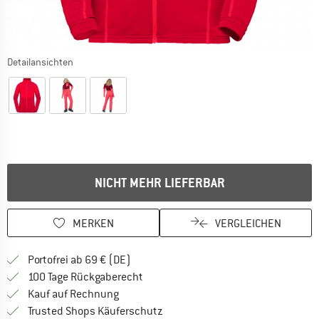
Detailansichten
NICHT MEHR LIEFERBAR
MERKEN
VERGLEICHEN
Finde mehr Informationen zu den Versan
Portofrei ab 69 € (DE)
Gehe hier zu den Rückgabe-Richtlinie
100 Tage Rückgaberecht
Finde die Zahlungs-Infos hier! Öffnet sich 
Kauf auf Rechnung
Finde alle Infos hier!
Trusted Shops Käuferschutz