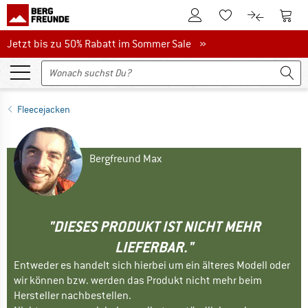
Zum Kundenkonto
Zum 
Zum Merkzettel.
Zum Produk
Jetzt bis zu 50% Rabatt im Sommer Sale
Jetzt bis zu 50% Rabatt im Sommer Sale »
Fleecejacken
Bergfreund Max
"DIESES PRODUKT IST NICHT MEHR
LIEFERBAR."
Entweder es handelt sich hierbei um ein älteres Modell oder
wir können bzw. werden das Produkt nicht mehr beim
Hersteller nachbestellen.