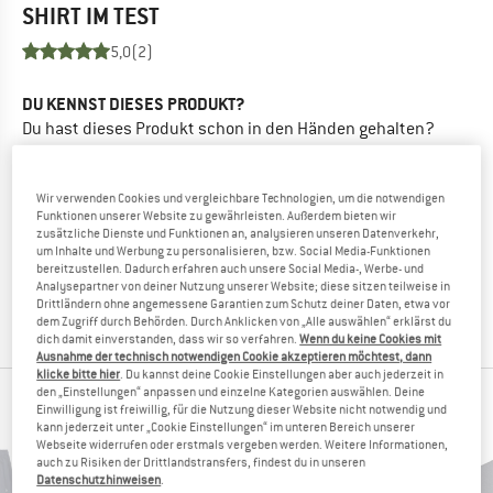
SHIRT
IM TEST
5,0
(2)
DU KENNST DIESES PRODUKT?
Du hast dieses Produkt schon in den Händen gehalten?
Geschunden und zermürben wollen?
Andere Bergfreunde freuen sich, Dein Feedback zu lesen -
Wir verwenden Cookies und vergleichbare Technologien, um die notwendigen
teile es mit ihnen.
Funktionen unserer Website zu gewährleisten. Außerdem bieten wir
zusätzliche Dienste und Funktionen an, analysieren unseren Datenverkehr,
um Inhalte und Werbung zu personalisieren, bzw. Social Media-Funktionen
BEWERTUNG SCHREIBEN
bereitzustellen. Dadurch erfahren auch unsere Social Media-, Werbe- und
Analysepartner von deiner Nutzung unserer Website; diese sitzen teilweise in
Drittländern ohne angemessene Garantien zum Schutz deiner Daten, etwa vor
PRODUKT KAUFEN
dem Zugriff durch Behörden. Durch Anklicken von „Alle auswählen“ erklärst du
dich damit einverstanden, dass wir so verfahren.
Wenn du keine Cookies mit
Ausnahme der technisch notwendigen Cookie akzeptieren möchtest, dann
klicke bitte hier
. Du kannst deine Cookie Einstellungen aber auch jederzeit in
den „Einstellungen“ anpassen und einzelne Kategorien auswählen. Deine
BELIEBTESTE PRODUKTE VON NIKIN
Einwilligung ist freiwillig, für die Nutzung dieser Website nicht notwendig und
kann jederzeit unter „Cookie Einstellungen“ im unteren Bereich unserer
Webseite widerrufen oder erstmals vergeben werden. Weitere Informationen,
auch zu Risiken der Drittlandstransfers, findest du in unseren
Datenschutzhinweisen
.