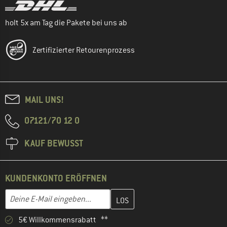
holt 5x am Tag die Pakete bei uns ab
Zertifizierter Retourenprozess
MAIL UNS!
07121/70 12 0
KAUF BEWUSST
KUNDENKONTO ERÖFFNEN
Gib hier deine E-Mail-Adresse ein und erstelle im nächsten Schri
E-Mail-Adresse
5€ Willkommensrabatt **