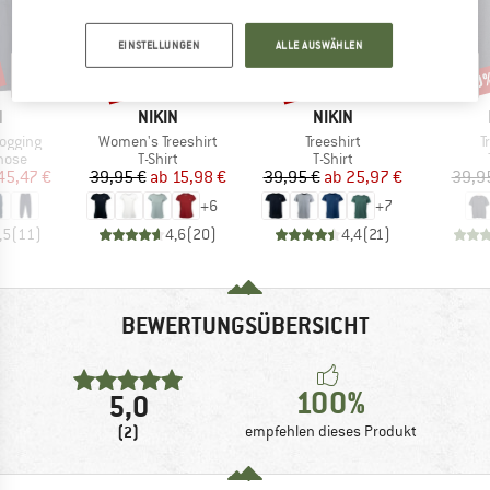
EINSTELLUNGEN
ALLE AUSWÄHLEN
bis 60%
bis 35%
30
Rabatt
Rabatt
Raba
KE
MARKE
MARKE
N
NIKIN
NIKIN
Artikel
Artikel
A
ogging
Women's Treeshirt
Treeshirt
T
ruppe
Produktgruppe
Produktgruppe
hose
T-Shirt
T-Shirt
eis
duzierter Preis
Preis
reduzierter Preis
Preis
reduzierter Preis
45,47 €
39,95 €
ab
15,98 €
39,95 €
ab
25,97 €
39,9
+
6
+
7
,5
(
11
)
4,6
(
20
)
4,4
(
21
)
BEWERTUNGSÜBERSICHT
100%
5,0
(2)
empfehlen dieses Produkt