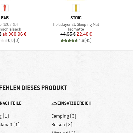
MARKE
MARKE
RAB
STOIC
l
Artikel
e -12C / 10F
HeladagenSt. Sleeping Mat
ktgruppe
Produktgruppe
nschlafsack
Isomatte
Preis
reduzierter Preis
Preis
reduzierter Preis
€
ab
368,96 €
44,95 €
22,48 €
0,0
(
0
)
4,6
(
41
)
FEHLEN DIESES PRODUKT
NACHTEILE
EINSATZBEREICH
g (1)
Camping (3)
ckmaß (1)
Reisen (2)