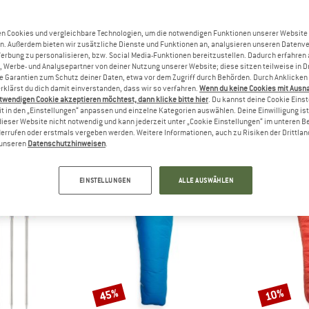
ieses Produkt schon in den
ehalten? Geschunden und
n wollen?
n Cookies und vergleichbare Technologien, um die notwendigen Funktionen unserer Website
n. Außerdem bieten wir zusätzliche Dienste und Funktionen an, analysieren unseren Datenv
rgfreunde freuen sich, Dein
Werbung zu personalisieren, bzw. Social Media-Funktionen bereitzustellen. Dadurch erfahren
zu lesen - teile es mit
, Werbe- und Analysepartner von deiner Nutzung unserer Website; diese sitzen teilweise in D
Garantien zum Schutz deiner Daten, etwa vor dem Zugriff durch Behörden. Durch Anklicken 
rklärst du dich damit einverstanden, dass wir so verfahren.
Wenn du keine Cookies mit Ausn
twendigen Cookie akzeptieren möchtest, dann klicke bitte hier
. Du kannst deine Cookie Eins
t in den „Einstellungen“ anpassen und einzelne Kategorien auswählen. Deine Einwilligung ist f
dieser Website nicht notwendig und kann jederzeit unter „Cookie Einstellungen“ im unteren B
ANDERE BERGFREUNDE SCHAUTEN SICH AUCH AN
errufen oder erstmals vergeben werden. Weitere Informationen, auch zu Risiken der Drittlan
n unseren
Datenschutzhinweisen
.
EINSTELLUNGEN
ALLE AUSWÄHLEN
45%
10%
Rabatt
Rabatt