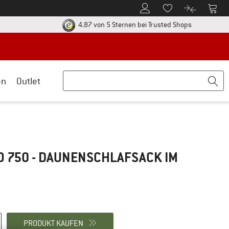
Zum Kundenkonto
Zum 
Zum Merkzettel.
Zum Produk
ier zu den Rückgabe-Richtlinien Öffnet sich in einer Infobox
Finde alle In
4.87 von 5 Sternen
bei Trusted Shops
en
Outlet
CO 750 - DAUNENSCHLAFSACK
IM
PRODUKT KAUFEN