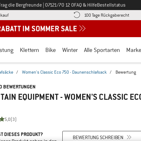
Ruf uns an unter
Frag die Bergfreunde
|
07121/70 12 0
FAQ & Hilfe
Bestellstatus
Finde die Zahlungs-Infos hier! Öffnet sich in einer Infobox
Gehe h
kauf
100 Tage Rückgaberecht
stung
Klettern
Bike
Winter
Alle Sportarten
Mark
afsäcke
/
Women's Classic Eco 750 - Daunenschlafsack
/
Bewertung
ND BEWERTUNGEN
AIN EQUIPMENT - WOMEN'S CLASSIC E
5,0
(3)
T DIESES PRODUKT?
BEWERTUNG SCHREIBEN