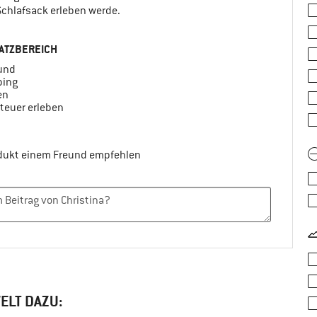
Schlafsack erleben werde.
ATZBEREICH
ound
ing
en
teuer erleben
odukt einem Freund empfehlen
ELT DAZU: