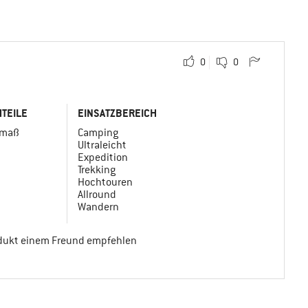
0
0
TEILE
EINSATZBEREICH
kmaß
Camping
Ultraleicht
Expedition
Trekking
Hochtouren
Allround
Wandern
odukt einem Freund empfehlen