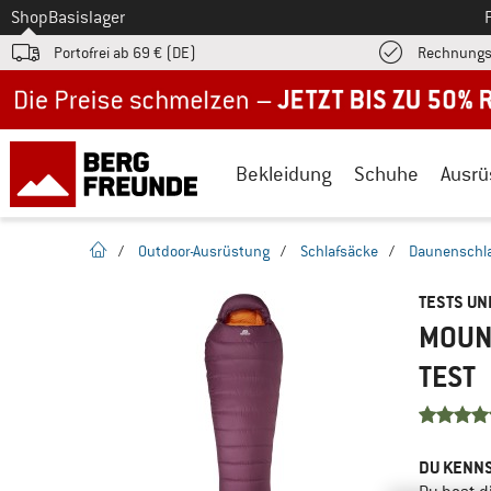
Zum
Shop
Basislager
Portofrei ab 69 € (DE)
Rechnungs
Jetzt bis zu 50% Rabatt im Sommer Sale
Bekleidung
Schuhe
Ausrü
Startseite
/
Outdoor-Ausrüstung
/
Schlafsäcke
/
Daunenschl
TESTS U
MOUNT
TEST
DU KENNS