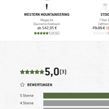
MARKE
MAR
WESTERN MOUNTAINEERING
STOI
Artikel
Artikel
MegaLite
T Nail 
ppe
Produktgruppe
Produk
Daunenschlafsack
Zelther
Preis
Pr
re
ab
542,95 €
79,95 €
1
)
5,0
(
12
)
5,0
(3)
BEWERTUNGEN
5 Sterne
4 Sterne