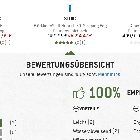
KE
MARKE
C
STOIC
Artikel
Artike
16
BjörklidenSt. II Hybrid -5°C Sleeping Bag
Alpin
tgruppe
Produktgruppe
Produ
ing
Daunenschlafsack
Daune
eis
duzierter Preis
Preis
reduzierter Preis
1,99 €
389,95 €
ab
214,47 €
409,95 
0,0
(
0
)
5,0
(
1
)
BEWERTUNGSÜBERSICHT
Unsere Bewertungen sind 100% echt.
Mehr Infos
100%
EMP
VORTEILE
Leicht (2)
En
(3)
Wasserabweisend (2)
Pa
(0)