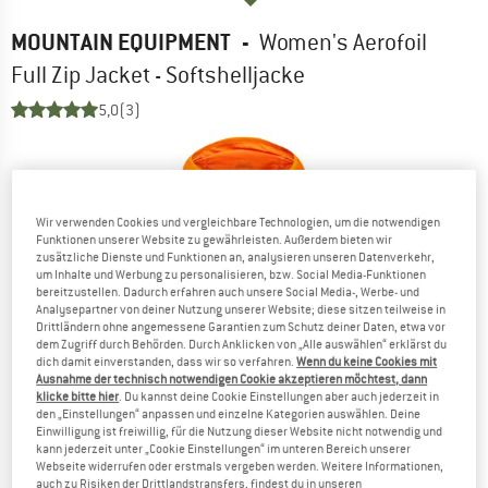
MOUNTAIN EQUIPMENT
-
Women's Aerofoil
Full Zip Jacket - Softshelljacke
5,0
(3)
Wir verwenden Cookies und vergleichbare Technologien, um die notwendigen
Funktionen unserer Website zu gewährleisten. Außerdem bieten wir
zusätzliche Dienste und Funktionen an, analysieren unseren Datenverkehr,
um Inhalte und Werbung zu personalisieren, bzw. Social Media-Funktionen
bereitzustellen. Dadurch erfahren auch unsere Social Media-, Werbe- und
Analysepartner von deiner Nutzung unserer Website; diese sitzen teilweise in
Drittländern ohne angemessene Garantien zum Schutz deiner Daten, etwa vor
dem Zugriff durch Behörden. Durch Anklicken von „Alle auswählen“ erklärst du
dich damit einverstanden, dass wir so verfahren.
Wenn du keine Cookies mit
Ausnahme der technisch notwendigen Cookie akzeptieren möchtest, dann
klicke bitte hier
. Du kannst deine Cookie Einstellungen aber auch jederzeit in
den „Einstellungen“ anpassen und einzelne Kategorien auswählen. Deine
Einwilligung ist freiwillig, für die Nutzung dieser Website nicht notwendig und
kann jederzeit unter „Cookie Einstellungen“ im unteren Bereich unserer
Webseite widerrufen oder erstmals vergeben werden. Weitere Informationen,
auch zu Risiken der Drittlandstransfers, findest du in unseren