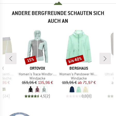
ANDERE BERGFREUNDE SCHAUTEN SICH
AUCH AN
bis 40%
15%
Rabatt
Rabatt
MARKE
MARKE
M
OX
ORTOVOX
BERGHAUS
O
Artikel
Artikel
Artikel
Hot Pants
Women's Trace Windbreaker Jacket
Women's Pendower Wind Jacket AF
Ultrali
ppe
Produktgruppe
Produktgruppe
P
rwäsche
Windjacke
Windjacke
P
eis
duzierter Preis
Preis
reduzierter Preis
Preis
reduzierter Preis
5,96 €
159,95 €
135,96 €
119,95 €
ab
71,97 €
ab
,8
(
24
)
4,5
(
2
)
0,0
(
0
)