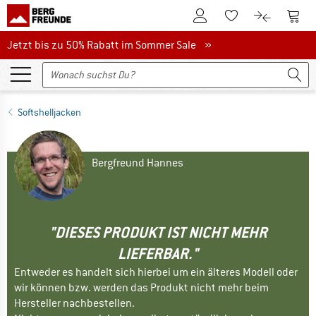
Zum Kundenkonto
Zum 
Zum Merkzettel.
Zum Produk
Jetzt bis zu 50% Rabatt im Sommer Sale
Jetzt bis zu 50% Rabatt im Sommer Sale »
Softshelljacken
Bergfreund Hannes
"DIESES PRODUKT IST NICHT MEHR
LIEFERBAR."
Entweder es handelt sich hierbei um ein älteres Modell oder
wir können bzw. werden das Produkt nicht mehr beim
Hersteller nachbestellen.