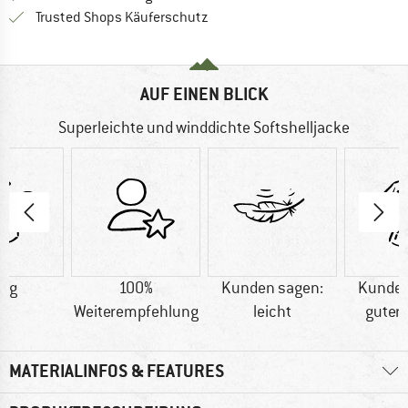
Finde alle Infos hier!
Trusted Shops Käuferschutz
AUF EINEN BLICK
Superleichte und winddichte Softshelljacke
0 g
100%
Kunden sagen:
Kunden
Weiterempfehlung
leicht
guter 
MATERIALINFOS & FEATURES