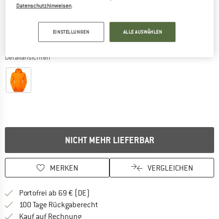
Datenschutzhinweisen
.
EINSTELLUNGEN
ALLE AUSWÄHLEN
Detailansichten
NICHT MEHR LIEFERBAR
MERKEN
VERGLEICHEN
Finde mehr Informationen zu den Versan
Portofrei ab 69 € (DE)
Gehe hier zu den Rückgabe-Richtlinie
100 Tage Rückgaberecht
Finde die Zahlungs-Infos hier! Öffnet sich 
Kauf auf Rechnung