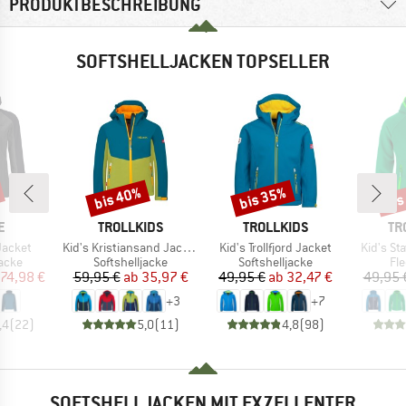
PRODUKTBESCHREIBUNG
SOFTSHELLJACKEN TOPSELLER
bis 40%
bis 35%
bis
Rabatt
Rabatt
Raba
E
MARKE
MARKE
MA
E
TROLLKIDS
TROLLKIDS
TR
Artikel
Artikel
Artikel
Jacket
Kid's Kristiansand Jacket
Kid's Trollfjord Jacket
Kid's St
ruppe
Produktgruppe
Produktgruppe
Pr
jacke
Softshelljacke
Softshelljacke
Fl
eis
duzierter Preis
Preis
reduzierter Preis
Preis
reduzierter Preis
74,98 €
59,95 €
ab
35,97 €
49,95 €
ab
32,47 €
49,95 
+
3
+
7
,4
(
22
)
5,0
(
11
)
4,8
(
98
)
SOFTSHELLJACKEN MIT EXZELLENTER