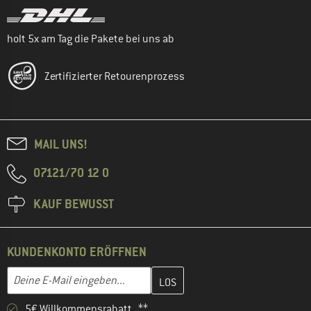
holt 5x am Tag die Pakete bei uns ab
Zertifizierter Retourenprozess
MAIL UNS!
07121/70 12 0
KAUF BEWUSST
KUNDENKONTO ERÖFFNEN
Gib hier deine E-Mail-Adresse ein und erstelle im nächsten Schri
E-Mail-Adresse
5€ Willkommensrabatt **