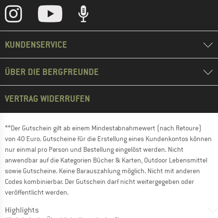
KUNDENSERVICE
ÜBER DIE BERGFREUNDE
VERTRAG WIDERRUFEN
**Der Gutschein gilt ab einem Mindestabnahmewert (nach Retoure)
von 40 Euro. Gutscheine für die Erstellung eines Kundenkontos können
nur einmal pro Person und Bestellung eingelöst werden. Nicht
anwendbar auf die Kategorien Bücher & Karten, Outdoor Lebensmittel
sowie Gutscheine. Keine Barauszahlung möglich. Nicht mit anderen
Codes kombinierbar. Der Gutschein darf nicht weitergegeben oder
veröffentlicht werden.
Highlights