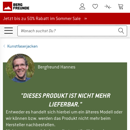
Zum Kundenkonto
Zum 
Zum Merkzettel.
Zum Produk
Jetzt bis zu 50% Rabatt im Sommer Sale
Jetzt bis zu 50% Rabatt im Sommer Sale »
Kunstfaserjacken
Bergfreund Hannes
"DIESES PRODUKT IST NICHT MEHR
LIEFERBAR."
Entweder es handelt sich hierbei um ein älteres Modell oder
wir können bzw. werden das Produkt nicht mehr beim
Hersteller nachbestellen.