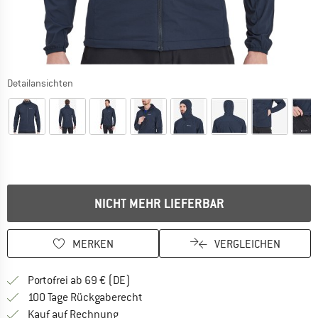
Detailansichten
NICHT MEHR LIEFERBAR
MERKEN
VERGLEICHEN
Finde mehr Informationen zu den Versan
Portofrei ab 69 € (DE)
Gehe hier zu den Rückgabe-Richtlinie
100 Tage Rückgaberecht
Finde die Zahlungs-Infos hier! Öffnet sich 
Kauf auf Rechnung