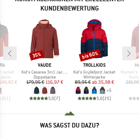
KUNDENBEWERTUNG
bis 60%
35%
53
Rabatt
Rabatt
Raba
MARKE
MARKE
M
RA
VAUDE
TROLLKIDS
H
Artikel
Artikel
Artikel
d Jacket
Kid's Casarea 3in1 Jacket II
Kid's Gryllefjord Jacket
Women's Sä
uppe
Produktgruppe
Produktgruppe
Prod
rjacke
Doppeljacke
Winterjacke
Kunst
eis
duzierter Preis
Preis
reduzierter Preis
Preis
reduzierter Preis
148,82 €
179,95 €
116,97 €
89,95 €
ab
35,98 €
219,95
+
5
5,0
(
1
)
5,0
(
7
)
5,0
(
25
)
WAS SAGST DU DAZU?