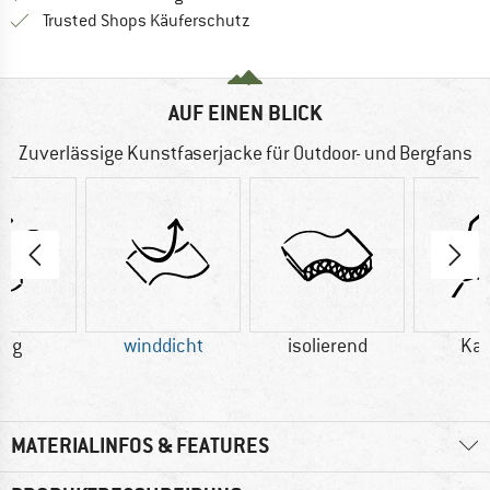
Finde alle Infos hier!
Trusted Shops Käuferschutz
AUF EINEN BLICK
Zuverlässige Kunstfaserjacke für Outdoor- und Bergfans
5 g
winddicht
isolierend
Ka
MATERIALINFOS & FEATURES