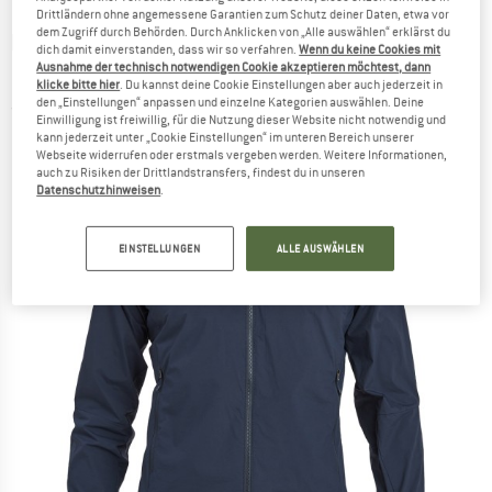
Drittländern ohne angemessene Garantien zum Schutz deiner Daten, etwa vor
dem Zugriff durch Behörden. Durch Anklicken von „Alle auswählen“ erklärst du
MONTANE
-
Fireball Nano Hoodie -
dich damit einverstanden, dass wir so verfahren.
Wenn du keine Cookies mit
Ausnahme der technisch notwendigen Cookie akzeptieren möchtest, dann
Kunstfaserjacke
klicke bitte hier
. Du kannst deine Cookie Einstellungen aber auch jederzeit in
den „Einstellungen“ anpassen und einzelne Kategorien auswählen. Deine
(0)
Einwilligung ist freiwillig, für die Nutzung dieser Website nicht notwendig und
kann jederzeit unter „Cookie Einstellungen“ im unteren Bereich unserer
Webseite widerrufen oder erstmals vergeben werden. Weitere Informationen,
auch zu Risiken der Drittlandstransfers, findest du in unseren
Datenschutzhinweisen
.
EINSTELLUNGEN
ALLE AUSWÄHLEN