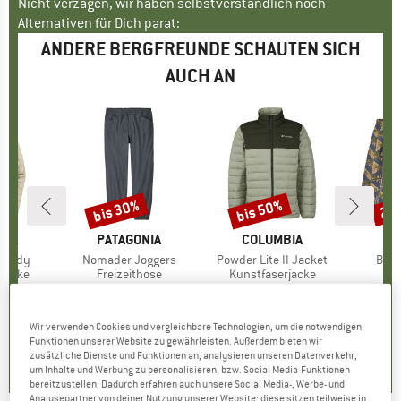
Nicht verzagen, wir haben selbstverständlich noch
Alternativen für Dich parat:
ANDERE BERGFREUNDE SCHAUTEN SICH
AUCH AN
bis 30%
bis 50%
22
Rabatt
Rabatt
Raba
NIA
MARKE
PATAGONIA
MARKE
COLUMBIA
MA
PA
 Hoody
Artikel
Nomader Joggers
Artikel
Powder Lite II Jacket
Artik
Bagg
uppe
rjacke
Produktgruppe
Freizeithose
Produktgruppe
Kunstfaserjacke
eis
duzierter Preis
179,36 €
129,95 €
ab
Preis
reduzierter Preis
90,97 €
109,95 €
ab
Preis
reduzierter Preis
54,98 €
64,95
+
2
Wir verwenden Cookies und vergleichbare Technologien, um die notwendigen
,8
(
57
)
5,0
(
5
)
0,0
(
0
)
Funktionen unserer Website zu gewährleisten. Außerdem bieten wir
zusätzliche Dienste und Funktionen an, analysieren unseren Datenverkehr,
um Inhalte und Werbung zu personalisieren, bzw. Social Media-Funktionen
bereitzustellen. Dadurch erfahren auch unsere Social Media-, Werbe- und
Analysepartner von deiner Nutzung unserer Website; diese sitzen teilweise in