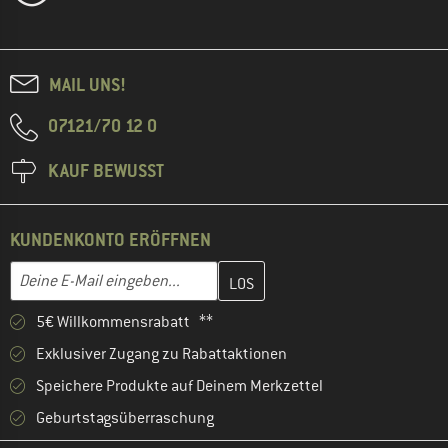
MAIL UNS!
07121/70 12 0
KAUF BEWUSST
KUNDENKONTO ERÖFFNEN
Gib hier deine E-Mail-Adresse ein und erstelle im nächsten Schri
E-Mail-Adresse
5€ Willkommensrabatt **
Exklusiver Zugang zu Rabattaktionen
Speichere Produkte auf Deinem Merkzettel
Geburtstagsüberraschung