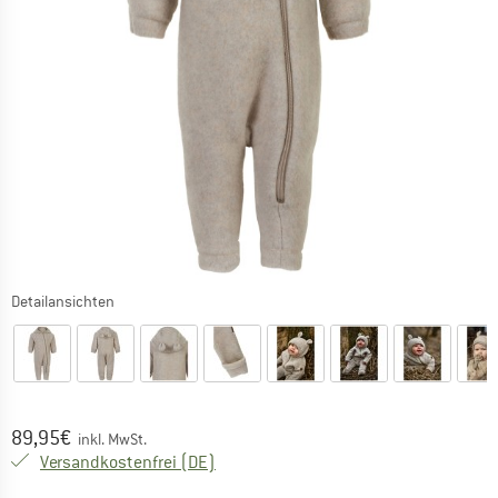
Detailansichten
Preis:
89,95
€
inkl. MwSt.
Deutschland. Informationen zu den Ver
Versandkostenfrei
(DE)