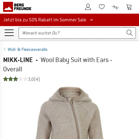
Zum Kundenkonto
Zum 
Zum Merkzettel.
Zum Produk
Jetzt bis zu 50% Rabatt im Sommer Sale
Jetzt bis zu 50% Rabatt im Sommer Sale »
Woll- & Fleeceoveralls
MIKK-LINE
-
Wool Baby Suit with Ears -
Overall
3,0
(4)