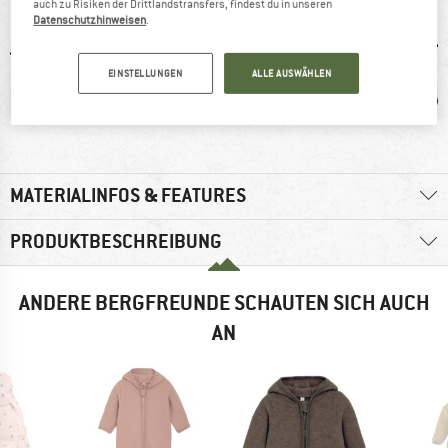
auch zu Risiken der Drittlandstransfers, findest du in unseren
Datenschutzhinweisen
.
EINSTELLUNGEN
ALLE AUSWÄHLEN
0 g
Mulesing-frei
Kapuze
Wo
MATERIALINFOS & FEATURES
PRODUKTBESCHREIBUNG
ANDERE BERGFREUNDE SCHAUTEN SICH AUCH
AN