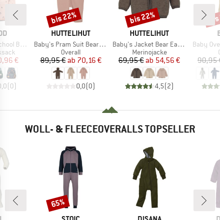
bis 22%
bis 22%
bis
Rabatt
Rabatt
Raba
MARKE
MARKE
OD
HUTTELIHUT
HUTTELIHUT
Artikel
Artikel
Artikel
 Backpack
Baby's Pram Suit Bear Ears Wool Fleece
Baby's Jacket Bear Ears Wool Fleece
Baby Ove
uppe
Produktgruppe
Produktgruppe
ksack
Overall
Merinojacke
eis
duzierter Preis
Preis
reduzierter Preis
Preis
reduzierter Preis
0,96 €
89,95 €
ab
70,16 €
69,95 €
ab
54,56 €
90,95 
0,0
(
0
)
0,0
(
0
)
4,5
(
2
)
WOLL- & FLEECEOVERALLS TOPSELLER
65%
Rabatt
E
MARKE
MARKE
M
L
STOIC
DISANA
D