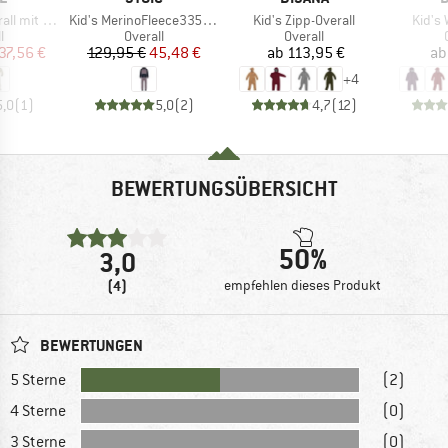
Artikel
Artikel
Artikel
Druckknöpfen
Kid's MerinoFleece335 MMXX.Lulea Overall
Kid's Zipp-Overall
Kid's 
ktgruppe
Produktgruppe
Produktgruppe
l
Overall
Overall
eis
duzierter Preis
Preis
reduzierter Preis
Preis
37,56 €
129,95 €
45,48 €
ab
113,95 €
ab
+
4
5,0
(
1
)
5,0
(
2
)
4,7
(
12
)
BEWERTUNGSÜBERSICHT
50%
3,0
(4)
empfehlen dieses Produkt
BEWERTUNGEN
5 Sterne
(2)
4 Sterne
(0)
3 Sterne
(0)