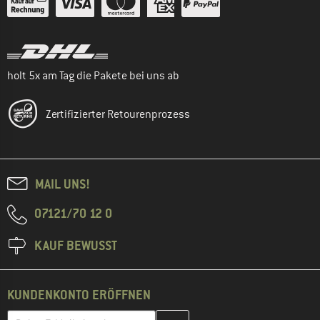
holt 5x am Tag die Pakete bei uns ab
Zertifizierter Retourenprozess
MAIL UNS!
07121/70 12 0
KAUF BEWUSST
KUNDENKONTO ERÖFFNEN
Gib hier deine E-Mail-Adresse ein und erstelle im nächsten Schri
E-Mail-Adresse