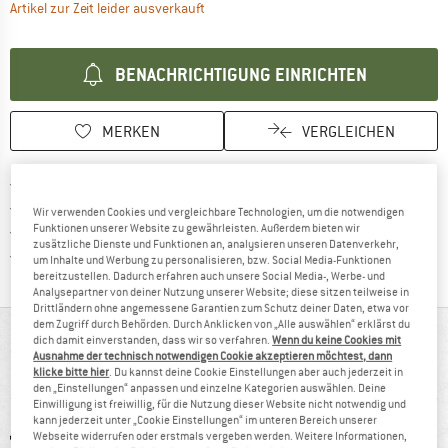
Der Link öffnet sich in einer Infobox und 
Artikel zur Zeit leider ausverkauft
BENACHRICHTIGUNG EINRICHTEN
MERKEN
VERGLEICHEN
Finde mehr Informationen zu den Versan
Portofrei ab 69 € (DE)
Gehe hier zu den Rückgabe-Richtlinie
100 Tage Rückgaberecht
Wir verwenden Cookies und vergleichbare Technologien, um die notwendigen
Finde die Zahlungs-Infos hier! Öffnet sich 
Funktionen unserer Website zu gewährleisten. Außerdem bieten wir
Kauf auf Rechnung
zusätzliche Dienste und Funktionen an, analysieren unseren Datenverkehr,
Finde alle Infos hier!
Trusted Shops Käuferschutz
um Inhalte und Werbung zu personalisieren, bzw. Social Media-Funktionen
bereitzustellen. Dadurch erfahren auch unsere Social Media-, Werbe- und
Analysepartner von deiner Nutzung unserer Website; diese sitzen teilweise in
Drittländern ohne angemessene Garantien zum Schutz deiner Daten, etwa vor
dem Zugriff durch Behörden. Durch Anklicken von „Alle auswählen“ erklärst du
AUF EINEN BLICK
dich damit einverstanden, dass wir so verfahren.
Wenn du keine Cookies mit
Ausnahme der technisch notwendigen Cookie akzeptieren möchtest, dann
klicke bitte hier
. Du kannst deine Cookie Einstellungen aber auch jederzeit in
Weicher Babyanzug aus Merinowolle
den „Einstellungen“ anpassen und einzelne Kategorien auswählen. Deine
Einwilligung ist freiwillig, für die Nutzung dieser Website nicht notwendig und
kann jederzeit unter „Cookie Einstellungen“ im unteren Bereich unserer
Webseite widerrufen oder erstmals vergeben werden. Weitere Informationen,