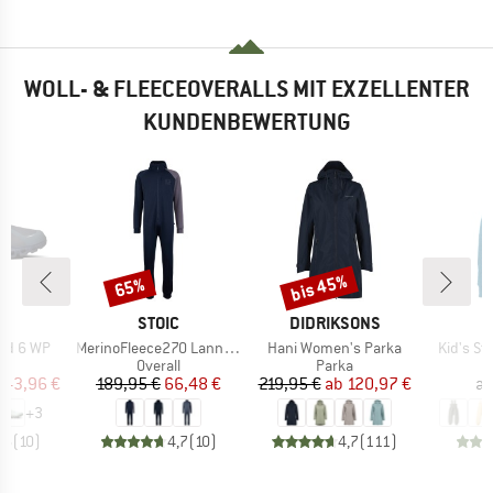
WOLL- & FLEECEOVERALLS MIT EXZELLENTER
KUNDENBEWERTUNG
bis 45%
65%
Rabatt
Rabatt
RKE
MARKE
MARKE
M
STOIC
DIDRIKSONS
D
Artikel
Artikel
Artikel
ud 6 WP
MerinoFleece270 LannaSt. One Suit
Hani Women's Parka
Kid's St
ktgruppe
Produktgruppe
Produktgruppe
er
Overall
Parka
eis
duzierter Preis
Preis
reduzierter Preis
Preis
reduzierter Preis
143,96 €
189,95 €
66,48 €
219,95 €
ab
120,97 €
a
+
3
,6
(
10
)
4,7
(
10
)
4,7
(
111
)