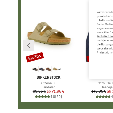
Wir verwende
gewährleiste
Inhalte und 
Social Media-
angemessene 
auswählen“ e
technisch no
auch jederzei
die Nutzung 
Webseite wid
findest du i
bis 20%
bis 32%
Rabatt
Rabatt
+
6
MARKE
BIRKENSTOCK
MARKE
PATAGO
Artikel
Arizona BF
Artikel
Retro Pile 
Produktgruppe
Sandalen
Produkt
Fleeceja
89,95 €
ab
Preis
reduzierter Preis
71,96 €
149,95 €
ab
Pr
re
4,8
(
20
)
4