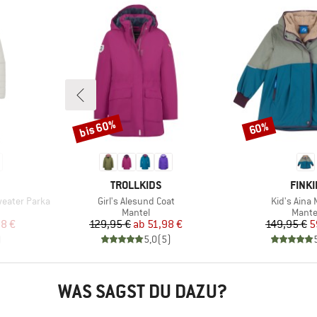
bis 60%
60%
Rabatt
Rabatt
MARKE
MARK
TROLLKIDS
FINKI
Artikel
Artikel
eater Parka
Girl's Alesund Coat
Kid's Aina
uppe
Produktgruppe
Produ
Mantel
Mante
rter Preis
Preis
reduzierter Preis
Pr
re
98 €
129,95 €
ab
51,98 €
149,95 €
5
)
5,0
(
5
)
WAS SAGST DU DAZU?