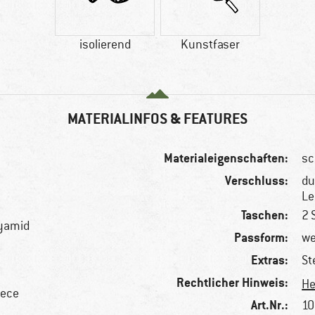
isolierend
Kunstfaser
MATERIALINFOS & FEATURES
Materialeigenschaften:
sc
Verschluss:
du
Le
Taschen:
2 
lyamid
Passform:
we
Extras:
St
Rechtlicher Hinweis:
He
eece
Art.Nr.:
10