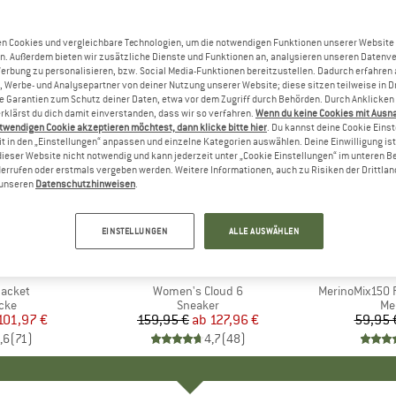
n Cookies und vergleichbare Technologien, um die notwendigen Funktionen unserer Website
n. Außerdem bieten wir zusätzliche Dienste und Funktionen an, analysieren unseren Datenv
Werbung zu personalisieren, bzw. Social Media-Funktionen bereitzustellen. Dadurch erfahren
, Werbe- und Analysepartner von deiner Nutzung unserer Website; diese sitzen teilweise in D
Garantien zum Schutz deiner Daten, etwa vor dem Zugriff durch Behörden. Durch Anklicken 
rklärst du dich damit einverstanden, dass wir so verfahren.
Wenn du keine Cookies mit Ausn
twendigen Cookie akzeptieren möchtest, dann klicke bitte hier
. Du kannst deine Cookie Eins
t in den „Einstellungen“ anpassen und einzelne Kategorien auswählen. Deine Einwilligung ist f
dieser Website nicht notwendig und kann jederzeit unter „Cookie Einstellungen“ im unteren B
errufen oder erstmals vergeben werden. Weitere Informationen, auch zu Risiken der Drittlan
n unseren
Datenschutzhinweisen
.
bis 20%
bis 55%
Rabatt
Rabatt
EINSTELLUNGEN
ALLE AUSWÄHLEN
+
1
+
9
NIA
MARKE
ON
MA
HEB
Jacket
Artikel
Women's Cloud 6
Artikel
MerinoMix150 P
gruppe
cke
Produktgruppe
Sneaker
Pr
Me
eis
duzierter Preis
101,97 €
159,95 €
ab
Preis
reduzierter Preis
127,96 €
59,95 
,6
(
71
)
4,7
(
48
)