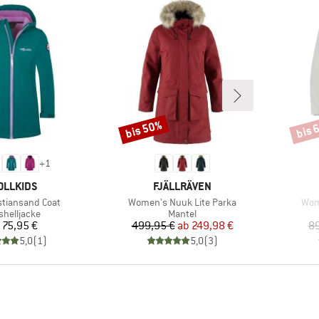
bis 50%
bis 
Rabatt
Rabat
+
1
RKE
MARKE
OLLKIDS
FJÄLLRÄVEN
Artikel
Artik
istiansand Coat
Women's Nuuk Lite Parka
Wom
duktgruppe
Produktgruppe
shelljacke
Mantel
Preis
Preis
reduzierter Preis
75,95 €
499,95 €
ab
249,98 €
89
5,0
(
1
)
5,0
(
3
)