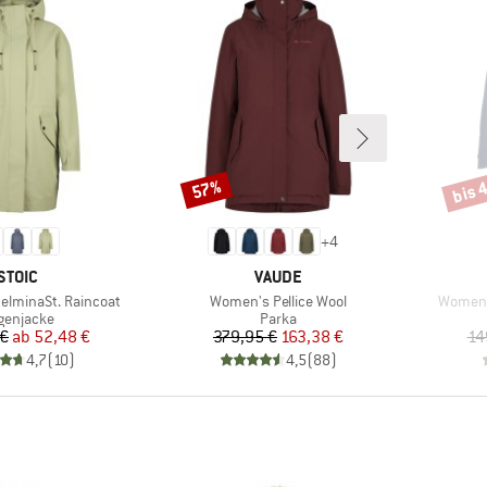
bis 
57%
Rabatt
Rabat
+
4
MARKE
MARKE
STOIC
VAUDE
Artikel
Artikel
elminaSt. Raincoat
Women's Pellice Wool
Women'
oduktgruppe
Produktgruppe
genjacke
Parka
Preis
reduzierter Preis
Preis
reduzierter Preis
 €
ab
52,48 €
379,95 €
163,38 €
14
4,7
(
10
)
4,5
(
88
)