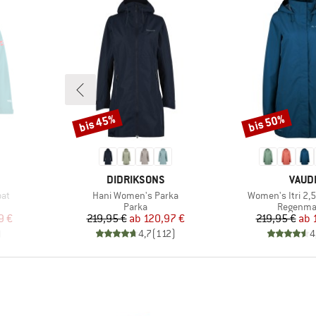
bis 45%
bis 50%
Rabatt
Rabatt
MARKE
MARK
DIDRIKSONS
VAUD
Artikel
Artikel
oat
Hani Women's Parka
Women's Itri 2,5
uppe
Produktgruppe
Produktg
Parka
Regenma
rter Preis
Preis
reduzierter Preis
Pr
re
9 €
219,95 €
ab
120,97 €
219,95 €
ab
)
4,7
(
112
)
4