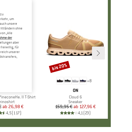
 zu
erkehr, um
 auch unsere
rittländern ohne
von „Alle
ahme der
tellungen aber
reiwillig, für
ereich unserer
dstransfers,
bis 20%
Rabatt
+
4
+
8
RKE
ER PEAK
MARKE
ON
ineconeHe. II T-Shirt
Artikel
Cloud 6
oduktgruppe
rinoshirt
Produktgruppe
Sneaker
€
ab
Preis
reduzierter Preis
26,98 €
159,95 €
ab
Preis
reduzierter Preis
127,96 €
4,5
(
117
)
4,1
(
23
)