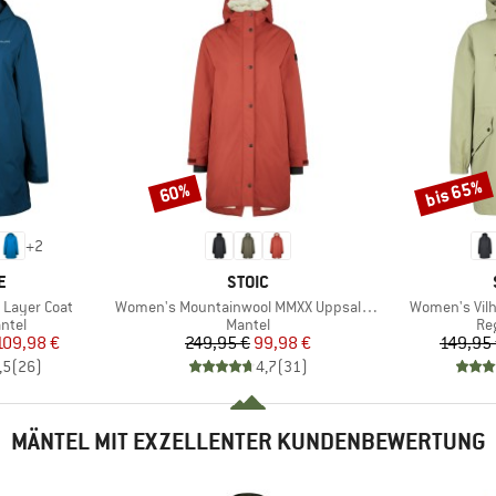
bis 65%
60%
Rabatt
Rabatt
+
2
E
MARKE
E
STOIC
Artikel
Artikel
 Layer Coat
Women's Mountainwool MMXX UppsalaSt. Oversized Coa
Women's Vilh
ruppe
Produktgruppe
Pr
ntel
Mantel
Re
eis
duzierter Preis
Preis
reduzierter Preis
109,98 €
249,95 €
99,98 €
149,95
,5
(
26
)
4,7
(
31
)
MÄNTEL MIT EXZELLENTER KUNDENBEWERTUNG