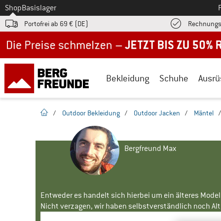
Zum
Shop
Basislager
Portofrei ab 69 € (DE)
Rechnungs
Jetzt bis zu 50% Rabatt im Sommer Sale
Bekleidung
Schuhe
Ausrü
Startseite
/
Outdoor Bekleidung
/
Outdoor Jacken
/
Mäntel
Bergfreund Max
Entweder es handelt sich hierbei um ein älteres Mode
Nicht verzagen, wir haben selbstverständlich noch Alte