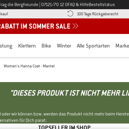
Ruf uns an unter
Frag die Bergfreunde
|
07121/70 12 0
FAQ & Hilfe
Bestellstatus
Finde die Zahlungs-Infos hier! Öffnet sich in einer Infobox
Gehe h
kauf
100 Tage Rückgaberecht
stung
Klettern
Bike
Winter
Alle Sportarten
Mark
/
Women's Hanna Coat - Mantel
"DIESES PRODUKT IST NICHT MEHR L
ll oder wir können bzw. werden das Produkt nicht mehr beim Herste
rnativen für Dich parat:
TOPSELLER IM SHOP