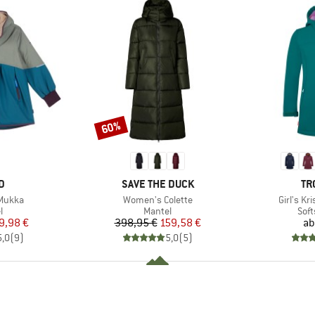
60%
Rabatt
E
MARKE
MA
D
SAVE THE DUCK
TR
Artikel
Artikel
 Mukka
Women's Colette
Girl's Kr
ktgruppe
Produktgruppe
Pro
l
Mantel
Soft
eis
duzierter Preis
Preis
reduzierter Preis
9,98 €
398,95 €
159,58 €
ab
5,0
(
9
)
5,0
(
5
)