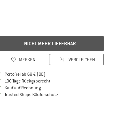
NICHT MEHR LIEFERBAR
MERKEN
VERGLEICHEN
Finde mehr Informationen zu den Versandkos
Portofrei ab 69 € (DE)
Gehe hier zu den Rückgabe-Richtlinien Öf
100 Tage Rückgaberecht
Finde die Zahlungs-Infos hier! Öffnet sich in 
Kauf auf Rechnung
Finde alle Infos hier!
Trusted Shops Käuferschutz