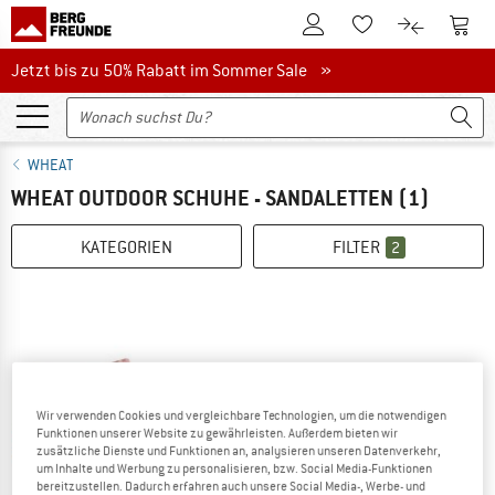
Zum Kundenkonto
Zum 
Zum Merkzettel.
Zum Produk
Jetzt bis zu 50% Rabatt im Sommer Sale
Jetzt bis zu 50% Rabatt im Sommer Sale »
WHEAT
WHEAT OUTDOOR SCHUHE - SANDALETTEN
(1)
KATEGORIEN
FILTER
2
Wir verwenden Cookies und vergleichbare Technologien, um die notwendigen
Funktionen unserer Website zu gewährleisten. Außerdem bieten wir
zusätzliche Dienste und Funktionen an, analysieren unseren Datenverkehr,
um Inhalte und Werbung zu personalisieren, bzw. Social Media-Funktionen
bereitzustellen. Dadurch erfahren auch unsere Social Media-, Werbe- und