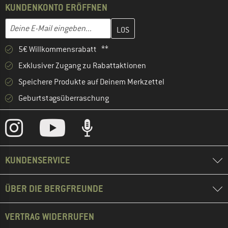
KUNDENKONTO ERÖFFNEN
Gib hier deine E-Mail-Adresse ein und erstelle im nächsten Schri
E-Mail-Adresse
5€ Willkommensrabatt **
Exklusiver Zugang zu Rabattaktionen
Speichere Produkte auf Deinem Merkzettel
Geburtstagsüberraschung
KUNDENSERVICE
ÜBER DIE BERGFREUNDE
VERTRAG WIDERRUFEN