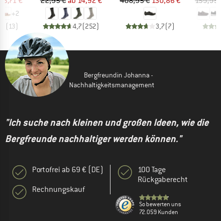
48,71 €
22,95 €
ab
14,92 €
408,95 €
130,86 €
159,95 
+
2
,3
(
13
)
4,7
(
252
)
3,7
(
7
)
Bergfreundin Johanna -
Nachhaltigkeitsmanagement
"Ich suche nach kleinen und großen Ideen, wie die
Bergfreunde nachhaltiger werden können."
Portofrei ab 69 € (DE)
100 Tage
Rückgaberecht
Rechnungskauf
So bewerten uns
72.059 Kunden