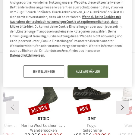
Analysepartner von deiner Nutzung unserer Website; diese sitzen teilweise in
Drittländern ohne angemessene Garantien zum Schutz deiner Daten, etwa vor
WHEAT
dem Zugriff durch Behörden. Durch Anklicken von „Alle auswählen“ erklärst du
dich damit einverstanden, dass wir so verfahren.
Wenn du keine Cookies mit
Kid's Sandal Frei
Ausnahme der technisch notwendigen Cookie akzeptieren möchtest, dann
Sandalen
klicke bitte hier
. Du kannst deine Cookie Einstellungen aber auch jederzeit in
Ausverkauft
den „Einstellungen“ anpassen und einzelne Kategorien auswählen. Deine
Einwilligung ist freiwillig, für die Nutzung dieser Website nicht notwendig und
(0)
kann jederzeit unter „Cookie Einstellungen“ im unteren Bereich unserer
Webseite widerrufen oder erstmals vergeben werden. Weitere Informationen,
auch zu Risiken der Drittlandstransfers, findest du in unseren
Datenschutzhinweisen
.
UNSERE BESTSELLER FÜR DICH
EINSTELLUNGEN
ALLE AUSWÄHLEN
bis 35%
bis
68%
Rabatt
Rabatt
Raba
KE
MARKE
MARKE
STOIC
DMT
Artikel
Artikel
Artike
niversal
Merino Wool Cushion Light Socks
Pogis
Women
tgruppe
Produktgruppe
Produktgruppe
P
en
Wandersocken
Radschuhe
S
eis
duzierter Preis
Preis
reduzierter Preis
Preis
reduzierter Preis