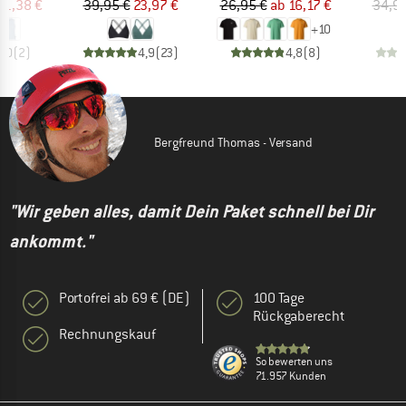
eis
duzierter Preis
Preis
reduzierter Preis
Preis
reduzierter Preis
11,38 €
39,95 €
23,97 €
26,95 €
ab
16,17 €
34,95
+
10
4,0
(
2
)
4,9
(
23
)
4,8
(
8
)
Bergfreund Thomas - Versand
"Wir geben alles, damit Dein Paket schnell bei Dir
ankommt."
Portofrei ab 69 € (DE)
100 Tage
Rückgaberecht
Rechnungskauf
So bewerten uns
71.957 Kunden