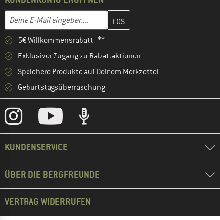
Gib hier deine E-Mail-Adresse ein und erstelle im nächsten Schri
E-Mail-Adresse
5€ Willkommensrabatt **
Exklusiver Zugang zu Rabattaktionen
Speichere Produkte auf Deinem Merkzettel
Geburtstagsüberraschung
KUNDENSERVICE
ÜBER DIE BERGFREUNDE
VERTRAG WIDERRUFEN