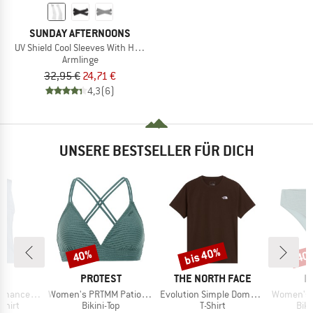
SUNDAY AFTERNOONS
UV Shield Cool Sleeves With Hand Cover
Armlinge
32,95 €
24,71 €
4,3
(6)
UNSERE BESTSELLER FÜR DICH
bis 40%
40%
40
Rabatt
Rabatt
Raba
KE
MARKE
MARKE
M
C
PROTEST
THE NORTH FACE
P
Artikel
Artikel
Artikel
rgholmSt. Tank
Women's PRTMM Patio Triangle
Evolution Simple Dome Short Sleeve
Women's MIXAct
ruppe
Produktgruppe
Produktgruppe
Pro
shirt
Bikini-Top
T-Shirt
Bik