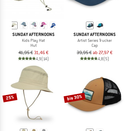
SUNDAY AFTERNOONS
SUNDAY AFTERNOONS
Kids Play Hat
Artist Series Trucker
Hut
Cap
41,95 €
31,46 €
39,95 €
ab 27,97 €
4,9
(14)
4,8
(5)
bis 30%
25%