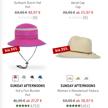
Outback Storm Hat
Aerial Cap
Hut
Cap
69,95 €
48,97 €
39,95 €
ab 25,97 €
(0)
(0)
bis 35%
bis 35%
SUNDAY AFTERNOONS
SUNDAY AFTERNOONS
Kid's Fun Bucket
Women's Wanderlust Fedora
Hut
Hut
41,95 €
ab 27,27 €
59,95 €
ab 38,97 €
4,7
(3)
5,0
(1)