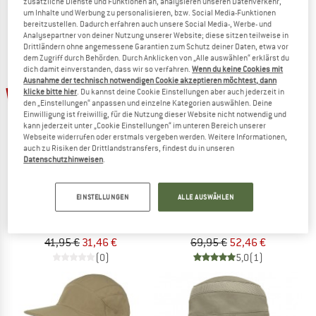
zusätzliche Dienste und Funktionen an, analysieren unseren Datenverkehr,
um Inhalte und Werbung zu personalisieren, bzw. Social Media-Funktionen
bereitzustellen. Dadurch erfahren auch unsere Social Media-, Werbe- und
Analysepartner von deiner Nutzung unserer Website; diese sitzen teilweise in
Drittländern ohne angemessene Garantien zum Schutz deiner Daten, etwa vor
dem Zugriff durch Behörden. Durch Anklicken von „Alle auswählen“ erklärst du
dich damit einverstanden, dass wir so verfahren.
Wenn du keine Cookies mit
Ausnahme der technisch notwendigen Cookie akzeptieren möchtest, dann
25%
25%
klicke bitte hier
. Du kannst deine Cookie Einstellungen aber auch jederzeit in
den „Einstellungen“ anpassen und einzelne Kategorien auswählen. Deine
Einwilligung ist freiwillig, für die Nutzung dieser Website nicht notwendig und
kann jederzeit unter „Cookie Einstellungen“ im unteren Bereich unserer
Webseite widerrufen oder erstmals vergeben werden. Weitere Informationen,
auch zu Risiken der Drittlandstransfers, findest du in unseren
Datenschutzhinweisen
.
SUNDAY AFTERNOONS
SUNDAY AFTERNOONS
EINSTELLUNGEN
ALLE AUSWÄHLEN
Sunday Trucker
Charter Hat
Cap
Hut
41,95 €
31,46 €
69,95 €
52,46 €
(0)
5,0
(1)