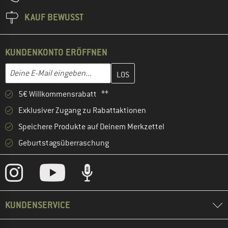
KAUF BEWUSST
KUNDENKONTO ERÖFFNEN
Gib hier deine E-Mail-Adresse ein und erstelle im nächsten Schri
E-Mail-Adresse
5€ Willkommensrabatt **
Exklusiver Zugang zu Rabattaktionen
Speichere Produkte auf Deinem Merkzettel
Geburtstagsüberraschung
KUNDENSERVICE