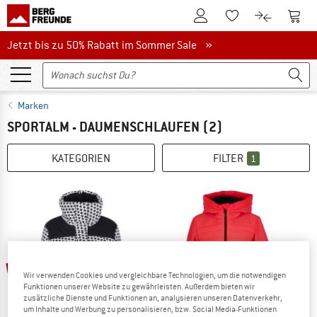
Zum Kundenkonto
Zum 
Zum Merkzettel.
Zum Produk
Jetzt bis zu 50% Rabatt im Sommer Sale
Jetzt bis zu 50% Rabatt im Sommer Sale »
Marken
SPORTALM - DAUMENSCHLAUFEN
(2)
KATEGORIEN
FILTER
1
60%
60%
Wir verwenden Cookies und vergleichbare Technologien, um die notwendigen
Funktionen unserer Website zu gewährleisten. Außerdem bieten wir
zusätzliche Dienste und Funktionen an, analysieren unseren Datenverkehr,
um Inhalte und Werbung zu personalisieren, bzw. Social Media-Funktionen