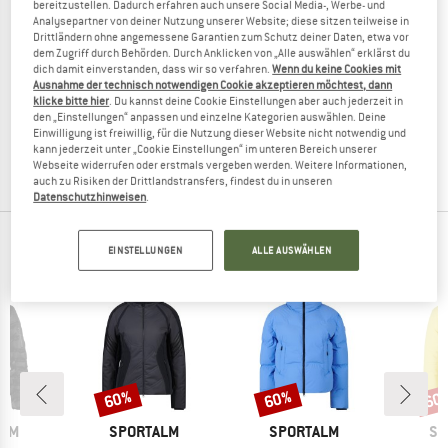
bereitzustellen. Dadurch erfahren auch unsere Social Media-, Werbe- und
Analysepartner von deiner Nutzung unserer Website; diese sitzen teilweise in
Drittländern ohne angemessene Garantien zum Schutz deiner Daten, etwa vor
dem Zugriff durch Behörden. Durch Anklicken von „Alle auswählen“ erklärst du
dich damit einverstanden, dass wir so verfahren.
Wenn du keine Cookies mit
SPORTALM
SPORTALM
Ausnahme der technisch notwendigen Cookie akzeptieren möchtest, dann
Women's Bisch Neon
Women's Frankfurt Style
klicke bitte hier
. Du kannst deine Cookie Einstellungen aber auch jederzeit in
Skijacke
Skijacke
den „Einstellungen“ anpassen und einzelne Kategorien auswählen. Deine
Einwilligung ist freiwillig, für die Nutzung dieser Website nicht notwendig und
598,95 €
239,58 €
798,95 €
319,58 €
kann jederzeit unter „Cookie Einstellungen“ im unteren Bereich unserer
(0)
(0)
Webseite widerrufen oder erstmals vergeben werden. Weitere Informationen,
auch zu Risiken der Drittlandstransfers, findest du in unseren
Datenschutzhinweisen
.
TOP PRODUKTE DEINER LIEBLINGSMARKEN
EINSTELLUNGEN
ALLE AUSWÄHLEN
60%
60%
60
Rabatt
Rabatt
Raba
MARKE
MARKE
MA
ALM
SPORTALM
SPORTALM
SP